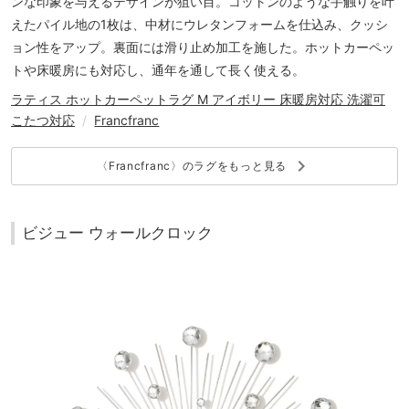
ンな印象を与えるデザインが狙い目。コットンのような手触りを叶
えたパイル地の1枚は、中材にウレタンフォームを仕込み、クッシ
ョン性をアップ。裏面には滑り止め加工を施した。ホットカーペッ
トや床暖房にも対応し、通年を通して長く使える。
ラティス ホットカーペットラグ M アイボリー 床暖房対応 洗濯可
こたつ対応
/
Francfranc
keyboard_arrow_right
〈Francfranc〉のラグをもっと見る
ビジュー ウォールクロック