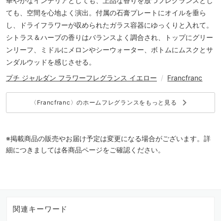
華やかなインテリアとしても、上品な香りを放つフレグランスとし
ても、空間を心地よく演出。付属の石膏プレートにオイルを垂ら
し、ドライフラワーが収められたガラス容器にゆっくりと入れて。
シトラス＆ハーブの香りはバランスよく調合され、トップにグリー
ンリーフ、ミドルにメロンやシーウォーター、ボトムにムスクとサ
ンダルウッドを感じさせる。
プチ ジャルダン フラワーフレグランス イエロー
/
Francfranc
keyboard_arrow_right
〈Francfranc〉のホームフレグランスをもっと見る
※掲載商品の販売やお届け予定は変更になる場合がございます。詳
細につきましては各商品ページをご確認ください。
関連キーワード