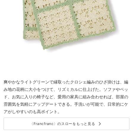
爽やかなライトグリーンで縁取ったクロシェ編みのひざ掛けは、編
み地の花柄に大小をつけて、リズミカルに仕上げた。ソファやベッ
ド、お気に入りの椅子など、愛用の家具に組み合わせれば、部屋の
雰囲気を気軽にアップデートできる。手洗いが可能で、日常的にケ
アがしやすいのも高ポイント。
keyboard_arrow_right
〈Francfranc〉のスローをもっと見る