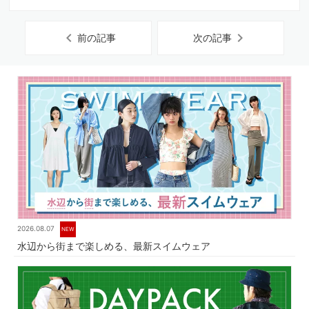
chevron_left
chevron_right
前の記事
次の記事
2026.08.07
NEW
水辺から街まで楽しめる、最新スイムウェア