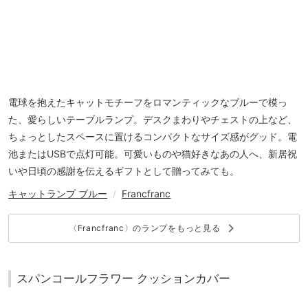
電球を抱えたキャットモチーフをロマンティックなブルーで模っ
た、愛らしいテーブルランプ。デスクまわりやチェストの上など、
ちょっとしたスペースに置けるコンパクトなサイズ感がグッド。電
池またはUSBで点灯可能。可愛いものや猫好きなあの人へ、新居祝
いや日頃の感謝を伝えるギフトとして贈ってみても。
キャットランプ ブルー
/
Francfranc
keyboard_arrow_right
〈Francfranc〉のランプをもっと見る
スパンコールフラワー クッションカバー