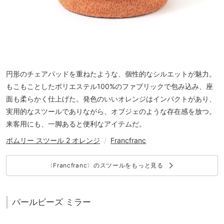
円形のチェアパッドを重ねたような、個性的なシルエットが魅力。
もこもことしたポリエステル100%のファブリックで包み込み、座
面も柔らかく仕上げた。発色のいいオレンジはインパクトがあり、
実用的なスツールでありながら、オブジェのような存在感を放つ。
来客用にも、一脚あると便利なアイテムだ。
ボムリー スツール 2 オレンジ
/
Francfranc
keyboard_arrow_right
〈Francfranc〉のスツールをもっと見る
パールビーズ ミラー