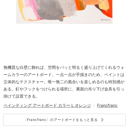
無機質な白壁に飾れば、空間をパッと明るく盛り上げてくれるウォ
ームカラーのアートボード。一点一点が手描きのため、ペイントは
立体的なテクスチャー。唯一無二の風合いを楽しめるのも特別感が
ある。釘やフックをつけられる場所に、裏面の吊り下げ金具を引っ
掛けて設置できる。
ペインティング アートボード カラー L オレンジ
/
Francfranc
keyboard_arrow_right
〈Francfranc〉のアートボードをもっと見る