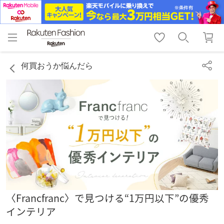
menu
home
search
favorite_border
shopping_cart
lock_outline
メニュー
トップ
検索
お気に入り
カート
ログイン
何買おうか悩んだら
〈Francfranc〉で見つける“1万円以下”の優秀
インテリア