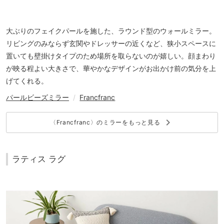
大ぶりのフェイクパールを施した、ラウンド型のウォールミラー。
リビングのみならず玄関やドレッサーの近くなど、狭小スペースに
置いても壁掛けタイプのため場所を取らないのが嬉しい。顔まわり
が映る程よい大きさで、華やかなデザインがお出かけ前の気分を上
げてくれる。
パールビーズミラー
/
Francfranc
keyboard_arrow_right
〈Francfranc〉のミラーをもっと見る
ラティス ラグ