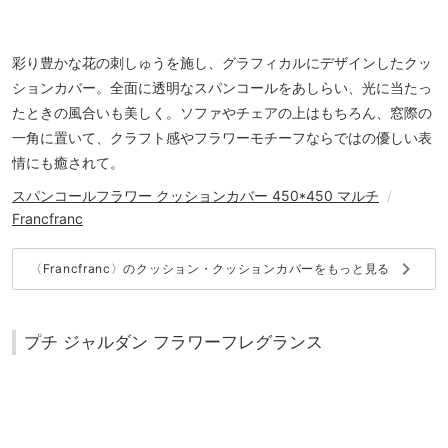
彩り豊かな花の刺しゅうを施し、グラフィカルにデザインしたクッ
ションカバー。全面に透明なスパンコールをあしらい、光に当たっ
たときの風合いも美しく。ソファやチェアの上はもちろん、窓際の
一角に置いて、クラフト感やフラワーモチーフならではの優しい表
情にも癒されて。
スパンコールフラワー クッションカバー 450*450 マルチ
/
Francfranc
keyboard_arrow_right
〈Francfranc〉のクッション・クッションカバーをもっと見る
プチ ジャルダン フラワーフレグランス