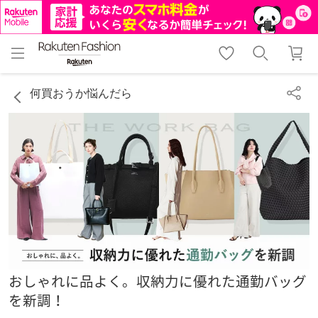
menu
home
search
favorite_border
shopping_cart
lock_outline
メニュー
トップ
検索
お気に入り
カート
ログイン
何買おうか悩んだら
おしゃれに品よく。収納力に優れた通勤バッグ
を新調！