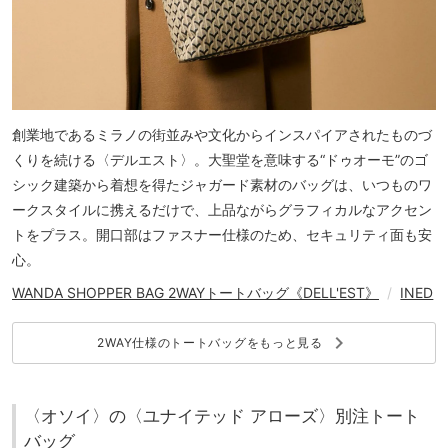
創業地であるミラノの街並みや文化からインスパイアされたものづ
くりを続ける〈デルエスト〉。大聖堂を意味する“ドゥオーモ”のゴ
シック建築から着想を得たジャガード素材のバッグは、いつものワ
ークスタイルに携えるだけで、上品ながらグラフィカルなアクセン
トをプラス。開口部はファスナー仕様のため、セキュリティ面も安
心。
WANDA SHOPPER BAG 2WAYトートバッグ《DELL'EST》
/
INED
keyboard_arrow_right
2WAY仕様のトートバッグをもっと見る
〈オソイ〉の〈ユナイテッド アローズ〉別注トート
バッグ