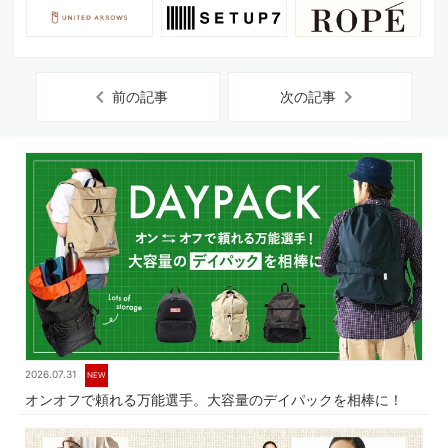
chevron_left
chevron_right
前の記事
次の記事
2026.07.31
NEW
オンオフで頼れる万能選手。大容量のデイパックを相棒に！