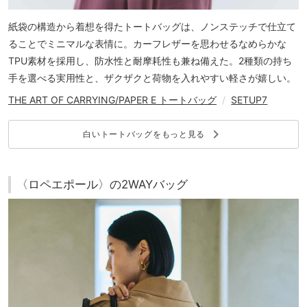
紙袋の構造から着想を得たトートバッグは、ノンステッチで仕立て
ることでミニマルな表情に。カーフレザーを思わせるなめらかな
TPU素材を採用し、防水性と耐摩耗性も兼ね備えた。2種類の持ち
手を選べる実用性と、ザクザクと荷物を入れやすい軽さが嬉しい。
THE ART OF CARRYING/PAPER E トートバッグ
/
SETUP7
keyboard_arrow_right
白いトートバッグをもっと見る
〈ロペエポール〉の2WAYバッグ