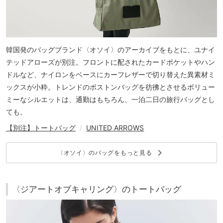
韓国発のバッグブランド〈オソイ〉のアーカイブをもとに、ユナイ
テッドアローズが別注。フロントに配されたカードポケットやハン
ドルなど、ナイロンをベースにカーフレザーで切り替えた異素材ミ
ックスが小粋。トレンドのボストンバッグを彷彿とさせるボリュー
ミーなシルエットは、通勤はもちろん、一泊二日の旅行バッグとし
ても。
【別注】
トートバッグ
/
UNITED ARROWS
keyboard_arrow_right
〈オソイ〉のバッグをもっと見る
〈ジアートオブキャリング〉のトートバッグ