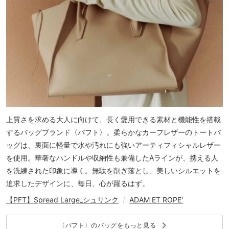
上質さを求める大人に向けて、長く愛用できる素材と機能性を搭載
するバッグブランド〈パフト〉。柔らかなカーフレザーのトートバ
ッグは、裏面に軽量で水や汚れにも強いアーティフィシャルレザー
を使用。華奢なハンドルや収納性も兼備したAラインが、携える人
を洗練された印象に導く。無駄を削ぎ落とし、美しいシルエットを
追求したデザインに、毎日、心が躍るはず。
【PFT】Spread Large_シュリンク
/
ADAM ET ROPE'
keyboard_arrow_right
〈パフト〉のバッグをもっと見る