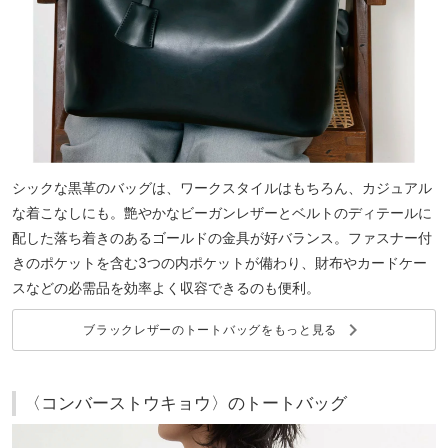
シックな黒革のバッグは、ワークスタイルはもちろん、カジュアル
な着こなしにも。艶やかなビーガンレザーとベルトのディテールに
配した落ち着きのあるゴールドの金具が好バランス。ファスナー付
きのポケットを含む3つの内ポケットが備わり、財布やカードケー
スなどの必需品を効率よく収容できるのも便利。
keyboard_arrow_right
ブラックレザーのトートバッグをもっと見る
〈コンバーストウキョウ〉のトートバッグ