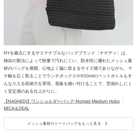
NYを拠点にするサステナブルなバッグブランド〈ナゲディ〉は、
独自の製法によって軽量で汚れにくい、防水性に優れたメッシュ素
材のバッグを展開。心地よく脇に収まるサイズ感でありながら、マ
チ幅を広く取ることでランチボックスや500mlのペットボトルもす
んなり入る収納力を実現。
底板を
縫い付けることで、型崩れしにく
く安定感のある仕上がりに。
【NAGHEDI】ワンショルダーバッグ-Nomad Medium Hobo
/
MICA＆DEAL
keyboard_arrow_right
メッシュ素材のトートバッグをもっと見る