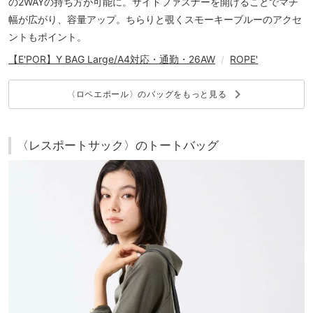
の2WAYの持ち方が可能に。サイドファスナーを開けることでマチ
幅が広がり、容量アップ。ちらりと覗くスモーキーブルーのアクセ
ントもポイント。
【E'POR】Y BAG Large/A4対応・通勤・26AW
/
ROPE'
keyboard_arrow_right
〈ロペエポール〉のバッグをもっと見る
〈レスポートサック〉のトートバッグ