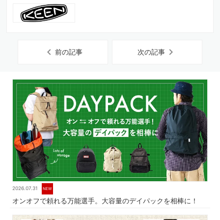
chevron_left
chevron_right
前の記事
次の記事
2026.07.31
NEW
オンオフで頼れる万能選手。大容量のデイパックを相棒に！