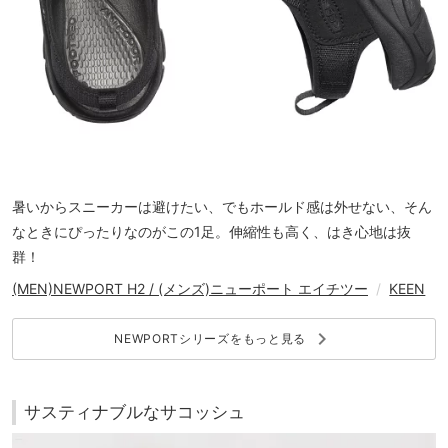
暑いからスニーカーは避けたい、でもホールド感は外せない、そん
なときにぴったりなのがこの1足。伸縮性も高く、はき心地は抜
群！
(MEN)NEWPORT H2 / (メンズ)ニューポート エイチツー
/
KEEN
keyboard_arrow_right
NEWPORTシリーズをもっと見る
サスティナブルなサコッシュ