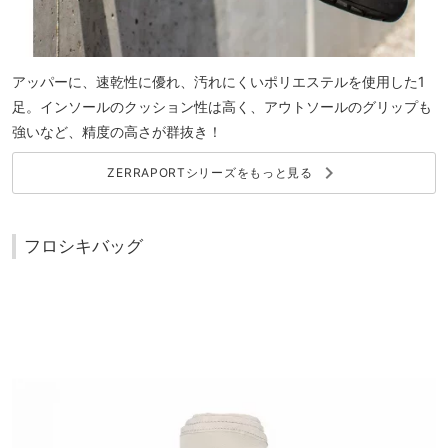
アッパーに、速乾性に優れ、汚れにくいポリエステルを使用した1
足。インソールのクッション性は高く、アウトソールのグリップも
強いなど、精度の高さが群抜き！
keyboard_arrow_right
ZERRAPORTシリーズをもっと見る
フロシキバッグ