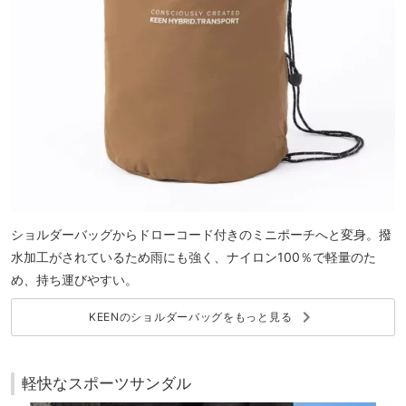
ショルダーバッグからドローコード付きのミニポーチへと変身。撥
水加工がされているため雨にも強く、ナイロン100％で軽量のた
め、持ち運びやすい。
keyboard_arrow_right
KEENのショルダーバッグをもっと見る
軽快なスポーツサンダル