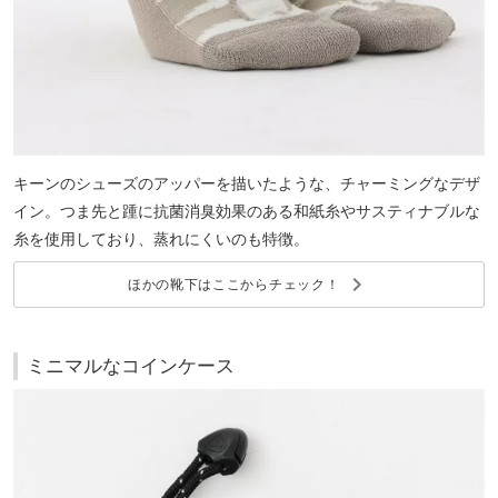
キーンのシューズのアッパーを描いたような、チャーミングなデザ
イン。つま先と踵に抗菌消臭効果のある和紙糸やサスティナブルな
糸を使用しており、蒸れにくいのも特徴。
keyboard_arrow_right
ほかの靴下はここからチェック！
ミニマルなコインケース