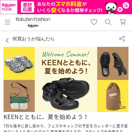
menu
home
search
favorite_border
shopping_cart
lock_outline
メニュー
トップ
検索
お気に入り
カート
ログイン
何買おうか悩んだら
KEENとともに、夏を始めよう！
7月も後半に差し掛かり、フェスやキャンプの予定をカレンダーに書き留
めている人も多いのでは？ 夏本番を迎える今、アウトドアを代表する