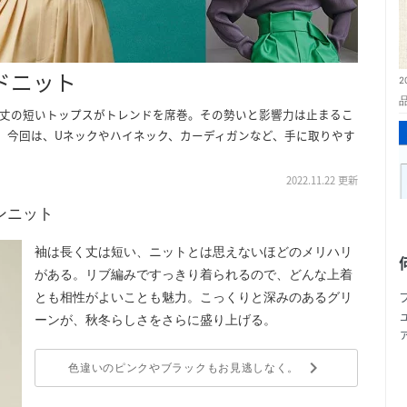
ドニット
2
覗く丈の短いトップスがトレンドを席巻。その勢いと影響力は止まるこ
。今回は、Uネックやハイネック、カーディガンなど、手に取りやす
2022.11.22 更新
ンニット
袖は長く丈は短い、ニットとは思えないほどのメリハリ
2
がある。リブ編みですっきり着られるので、どんな上着
とも相性がよいことも魅力。こっくりと深みのあるグリ
ーンが、秋冬らしさをさらに盛り上げる。
keyboard_arrow_right
色違いのピンクやブラックもお見逃しなく。