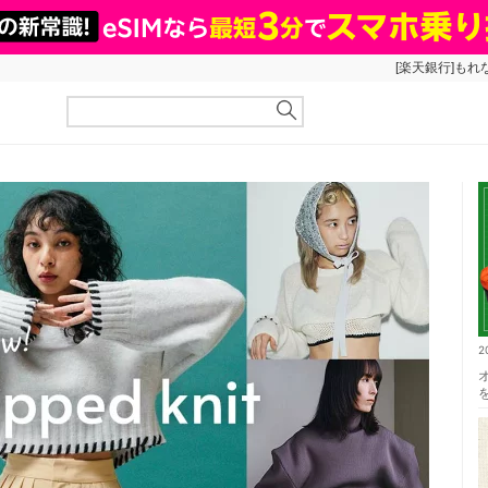
[楽天銀行]もれ
2