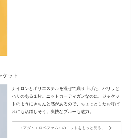
2
ャケット
2
ナイロンとポリエステルを混ぜて織り上げた、パリッと
ハリのある１枚。ニットカーディガンなのに、ジャケッ
トのようにきちんと感があるので、ちょっとしたお呼ば
れにも活躍しそう。爽快なブルーも魅力。
keyboard_arrow_right
〈アダムエロペファム〉のニットをもっと見る。