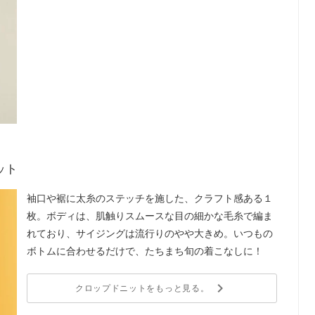
2
ット
2
袖口や裾に太糸のステッチを施した、クラフト感ある１
枚。ボディは、肌触りスムースな目の細かな毛糸で編ま
れており、サイジングは流行りのやや大きめ。いつもの
ボトムに合わせるだけで、たちまち旬の着こなしに！
keyboard_arrow_right
クロップドニットをもっと見る。