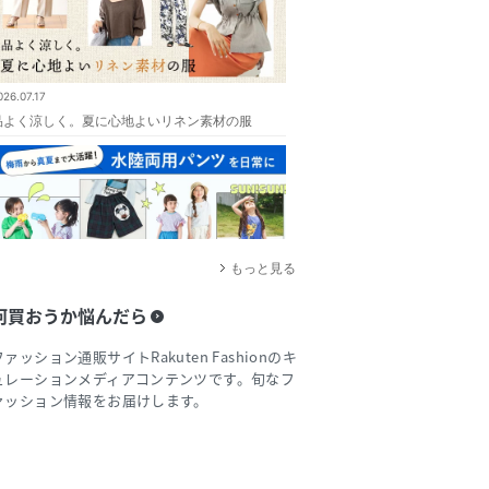
026.07.17
品よく涼しく。夏に心地よいリネン素材の服
もっと見る
何買おうか悩んだら
026.07.03
梅雨から真夏まで大活躍！水陸両用パンツを日常
ファッション通販サイトRakuten Fashionのキ
に
ュレーションメディアコンテンツです。旬なフ
ァッション情報をお届けします。