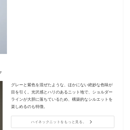
2
2
ク
グレーと紫色を混ぜたような、ほかにない絶妙な色味が
目を引く。光沢感とハリのあるニット地で、ショルダー
ラインが大胆に落ちているため、構築的なシルエットを
楽しめるのも特徴。
keyboard_arrow_right
ハイネックニットをもっと見る。
2