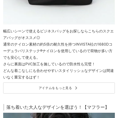
幅広いシーンで使えるビジネスバッグをお探しならこちらのスクエ
アバッグがオススメ◎
通常のナイロン素材の約5倍の耐久性を持つINVISTA社の1680Dコ
ーデュラバリステック®ナイロンを使用しているので荷物が多い方
でも安心して使える。
さらに裏面はPVC加工を施しているので防水性も完璧！
どんな着こなしにも合わせやすいスタイリッシュなデザインは間違
いなく重宝するはず！
keyboard_arrow_right
アイテムをもっと見る
落ち着いた大人なデザインを選ぼう！【マフラー】