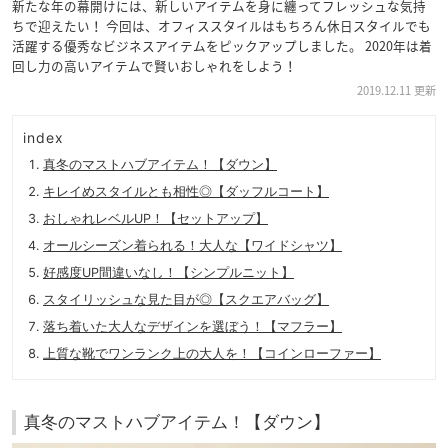
新たな年の幕開けには、新しいアイテムを身に纏ってフレッシュな気持
ちで迎えたい！ 今回は、オフィススタイルはもちろん休日スタイルでも
活躍する優秀なビジネスアイテムをピックアップしました。 2020年は着
回し力の高いアイテムで賢いおしゃれをしよう！
2019.12.11 更新
index
真冬のマストハブアイテム！【ダウン】
キレイめスタイルとも相性◎【ダッフルコート】
おしゃれレベルUP！【セットアップ】
オールシーズン着られる！大人な【ワイドシャツ】
好感度UP間違いなし！【シンプルニット】
スタイリッシュな見た目が◎【スクエアバッグ】
落ち着いた大人なデザインを選ぼう！【マフラー】
上質な靴でワンランク上の大人を！【コインローファー】
真冬のマストハブアイテム！【ダウン】