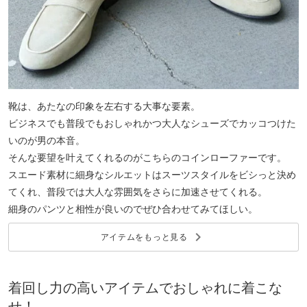
靴は、あたなの印象を左右する大事な要素。
ビジネスでも普段でもおしゃれかつ大人なシューズでカッコつけた
いのが男の本音。
そんな要望を叶えてくれるのがこちらのコインローファーです。
スエード素材に細身なシルエットはスーツスタイルをビシっと決め
てくれ、普段では大人な雰囲気をさらに加速させてくれる。
細身のパンツと相性が良いのでぜひ合わせてみてほしい。
keyboard_arrow_right
アイテムをもっと見る
着回し力の高いアイテムでおしゃれに着こな
せ！