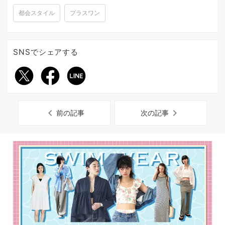
都会スタイル
プラスワン
SNSでシェアする
chevron_left
chevron_right
前の記事
次の記事