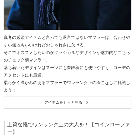
真冬の必須アイテムと言っても過言ではないマフラーは、合わせや
すい無地もいいけれどおしゃれさに欠ける。
そこでオススメしたいのがクラシカルなデザインが魅力的なこちら
のチェック柄マフラー。
落ち着いたデザインはスーツにも普段着にも使いやすく、コーデの
アクセントにも最適。
柔らかく温かみのあるマフラーでワンランク上の着こなしに挑戦し
よう！
keyboard_arrow_right
アイテムをもっと見る
上質な靴でワンランク上の大人を！【コインローファ
ー】