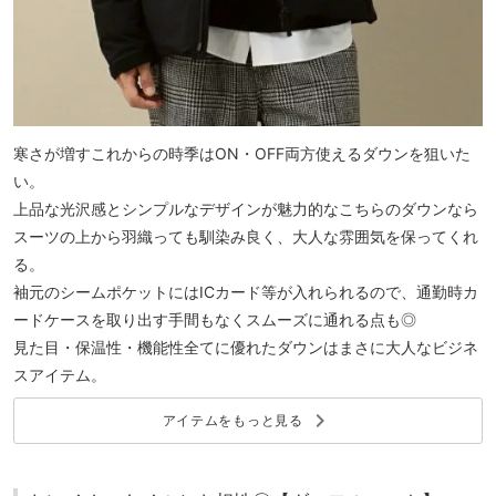
寒さが増すこれからの時季はON・OFF両方使えるダウンを狙いた
い。
上品な光沢感とシンプルなデザインが魅力的なこちらのダウンなら
スーツの上から羽織っても馴染み良く、大人な雰囲気を保ってくれ
る。
袖元のシームポケットにはICカード等が入れられるので、通勤時カ
ードケースを取り出す手間もなくスムーズに通れる点も◎
見た目・保温性・機能性全てに優れたダウンはまさに大人なビジネ
スアイテム。
keyboard_arrow_right
アイテムをもっと見る