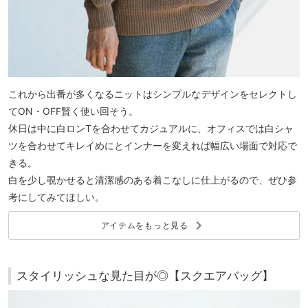
これから出番が多くなるニットはシンプルなデザインをセレクトし
てON・OFF賢く使い回そう。
休日は中に白ロンTを合わせてカジュアルに、オフィスでは白シャ
ツを合わせてキレイめにとインナーを変えれば幅広い場面で対応で
きる。
白を少し覗かせると清潔感のある着こなしに仕上がるので、ぜひ参
考にしてみてほしい。
keyboard_arrow_right
アイテムをもっと見る
スタイリッシュな見た目が◎【スクエアバッグ】