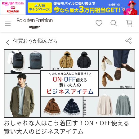
menu
home
search
favorite_border
shopping_cart
lock_outline
メニュー
トップ
検索
お気に入り
カート
ログイン
何買おうか悩んだら
おしゃれな人はこう着回す！ON・OFF使える
賢い大人のビジネスアイテム