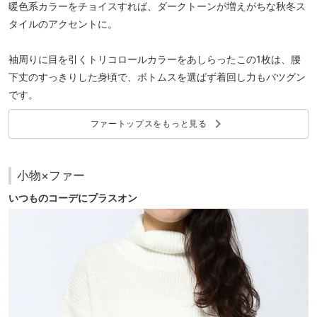
暖色系カラーをチョイスすれば、ダークトーンが増えがちな秋冬ス
タイルのアクセントに。
袖周りに目を引くトリコロールカラーをあしらったこの1枚は、腰
下丈のすっきりした身頃で、ボトムスを選ばず着回し力もバツグン
です。
keyboard_arrow_right
ファートップスをもっと見る
小物×ファー
いつものコーデにプラスオン