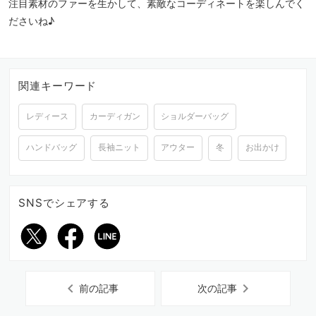
注目素材のファーを生かして、素敵なコーディネートを楽しんでく
ださいね♪
関連キーワード
レディース
カーディガン
ショルダーバッグ
ハンドバッグ
長袖ニット
アウター
冬
お出かけ
SNSでシェアする
chevron_left
chevron_right
前の記事
次の記事