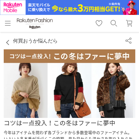
menu
home
search
favorite_border
shopping_cart
lock_outline
メニュー
トップ
検索
お気に入り
カート
ログイン
何買おうか悩んだら
コツは一点投入！この冬はファーに夢中
今年はアイテムを問わず各ブランドから多数登場中のファーアイテム。
いよいよ冬本番が近づくこの時期、見た目からも温かさを取り入れられ