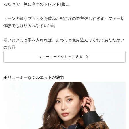
るだけで一気に今年のトレンド顔に。
トーンの違うブラックを重ねた配色なので主張しすぎず、ファー初
体験でも取り入れやすい1着。
寒いときには手を入れれば、ふわりと包み込んでくれてあたたかい
のも◎
keyboard_arrow_right
ファーコートをもっと見る
ボリューミーなシルエットが魅力