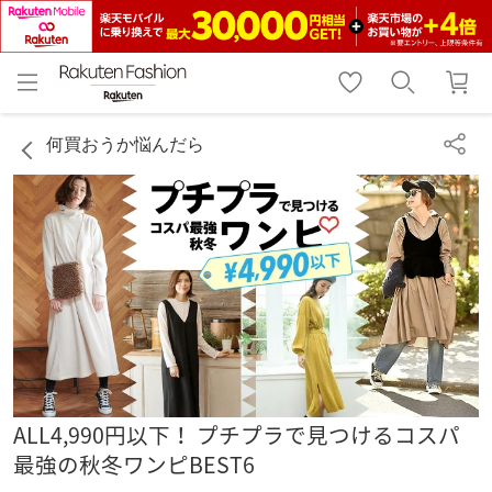
menu
home
search
favorite_border
shopping_cart
lock_outline
メニュー
トップ
検索
お気に入り
カート
ログイン
何買おうか悩んだら
ALL4,990円以下！ プチプラで見つけるコスパ
最強の秋冬ワンピBEST6