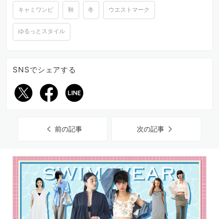
キャミワンピ
秋
冬
ウエストマーク
ゆるっとスタイル
SNSでシェアする
chevron_left
chevron_right
前の記事
次の記事