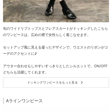
旬のワイドリブトップスとフレアスカートがドッキングしたこちら
のワンピースは、広めの襟で女性らしく着こなせます。
セットアップ風に見える凝ったデザインで、ウエストのリボンがコ
ーデのアクセントに♪
アウター合わせもしやすいすっきりとしたシルエットで、ON/OFF
どちらも活躍してくれます。
keyboard_arrow_right
ドッキングワンピースをもっと見る
Aラインワンピース