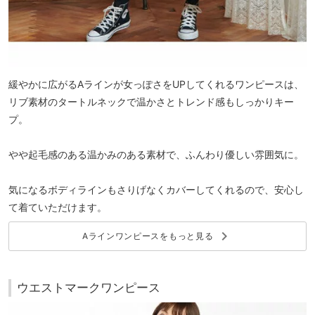
緩やかに広がるAラインが女っぽさをUPしてくれるワンピースは、
リブ素材のタートルネックで温かさとトレンド感もしっかりキー
プ。
やや起毛感のある温かみのある素材で、ふんわり優しい雰囲気に。
気になるボディラインもさりげなくカバーしてくれるので、安心し
て着ていただけます。
keyboard_arrow_right
Aラインワンピースをもっと見る
ウエストマークワンピース