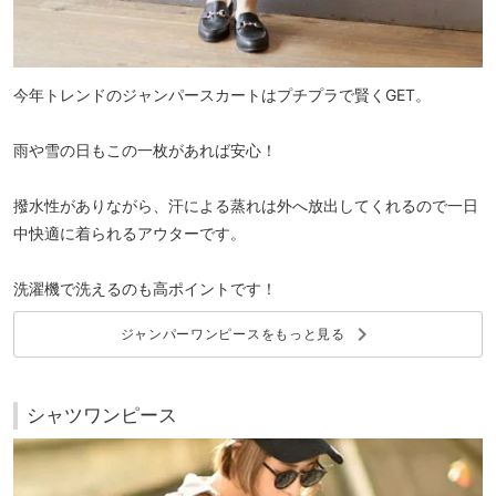
今年トレンドのジャンパースカートはプチプラで賢くGET。
雨や雪の日もこの一枚があれば安心！
撥水性がありながら、汗による蒸れは外へ放出してくれるので一日
中快適に着られるアウターです。
洗濯機で洗えるのも高ポイントです！
keyboard_arrow_right
ジャンパーワンピースをもっと見る
シャツワンピース