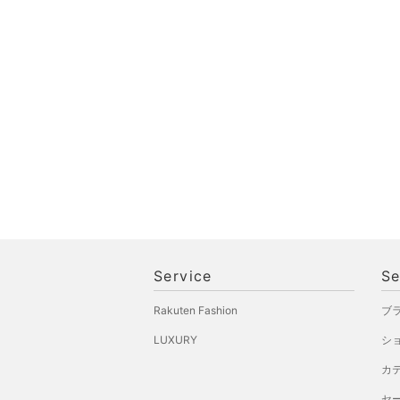
Service
Se
Rakuten Fashion
ブ
LUXURY
シ
カ
セ