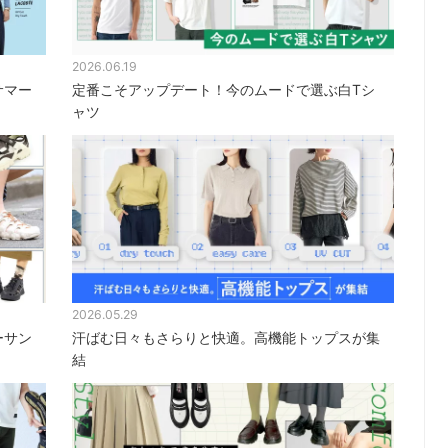
2026.06.19
サマー
定番こそアップデート！今のムードで選ぶ白Tシ
ャツ
2026.05.29
ーサン
汗ばむ日々もさらりと快適。高機能トップスが集
結