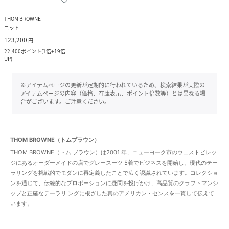
THOM BROWNE
ニット
123,200
円
22,400
ポイント
(
1倍+19倍
UP
)
※アイテムページの更新が定期的に行われているため、検索結果が実際の
アイテムページの内容（価格、在庫表示、ポイント倍数等）とは異なる場
合がございます。ご注意ください。
THOM BROWNE（トムブラウン）
THOM BROWNE（トム ブラウン）は2001 年、ニューヨーク市のウェストビレッ
ジにあるオーダーメイドの店でグレースーツ 5着でビジネスを開始し、現代のテー
ラリングを挑戦的でモダンに再定義したことで広く認識されています。コレクショ
ンを通じて、伝統的なプロポーションに疑問を投げかけ、高品質のクラフトマンシ
ップと正確なテーラリ ングに根ざした真のアメリカン・センスを一貫して伝えて
います。