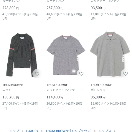
カーディガン
カーディガン
カットソー・Tシャツ
228,800
267,300
93,500
円
円
円
41,600
ポイント
(
1倍+19倍
48,600
ポイント
(
1倍+19倍
17,000
ポイント
(
1倍+19倍
UP
)
UP
)
UP
)
THOM BROWNE
THOM BROWNE
THOM BROWNE
ニット
カットソー・Tシャツ
ポロシャツ
150,700
114,400
85,800
円
円
円
27,400
ポイント
(
1倍+19倍
20,800
ポイント
(
1倍+19倍
15,600
ポイント
(
1倍+19倍
UP
)
UP
)
UP
)
トップ
LUXURY
THOM BROWNE(トムブラウン)
トップス