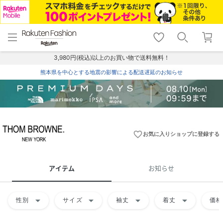
menu
home
search
favorite_border
shopping_cart
lock_outline
メニュー
トップ
検索
お気に入り
カート
ログイン
3,980円(税込)以上のお買い物で送料無料！
熊本県を中心とする地震の影響による配送遅延のお知らせ
favorite_border
お気に入りショップに登録する
アイテム
お知らせ
arrow_drop_down
arrow_drop_down
arrow_drop_down
arrow_drop_down
性別
サイズ
袖丈
着丈
価格