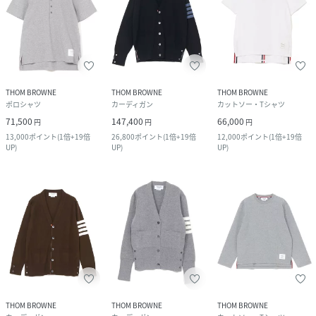
THOM BROWNE
THOM BROWNE
THOM BROWNE
ポロシャツ
カーディガン
カットソー・Tシャツ
71,500
147,400
66,000
円
円
円
13,000
ポイント
(
1倍+19倍
26,800
ポイント
(
1倍+19倍
12,000
ポイント
(
1倍+19倍
UP
)
UP
)
UP
)
THOM BROWNE
THOM BROWNE
THOM BROWNE