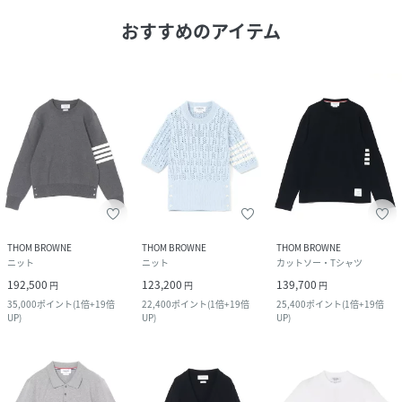
おすすめのアイテム
THOM BROWNE
THOM BROWNE
THOM BROWNE
ニット
ニット
カットソー・Tシャツ
192,500
123,200
139,700
円
円
円
35,000
ポイント
(
1倍+19倍
22,400
ポイント
(
1倍+19倍
25,400
ポイント
(
1倍+19倍
UP
)
UP
)
UP
)