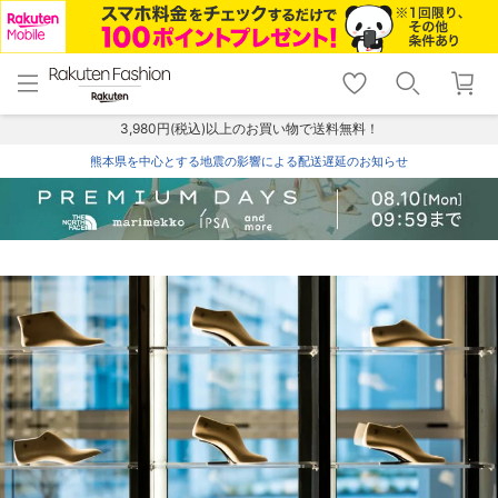
menu
home
search
favorite_border
shopping_cart
lock_outline
メニュー
トップ
検索
お気に入り
カート
ログイン
3,980円(税込)以上のお買い物で送料無料！
熊本県を中心とする地震の影響による配送遅延のお知らせ