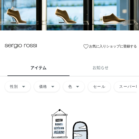
favorite_border
お気に入りショップに登録する
アイテム
お知らせ
arrow_drop_down
arrow_drop_down
arrow_drop_down
性別
価格
色
セール
スーパーD