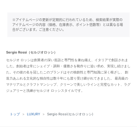
※アイテムページの更新が定期的に行われているため、検索結果が実際の
アイテムページの内容（価格、在庫表示、ポイント倍数等）とは異なる場
合がございます。ご注意ください。
Sergio Rossi（セルジオロッシ）
セルジオ ロッシは創業者の深い造詣と専門性を兼ね備え、イタリアで創設されま
した。創始者は常にシェイプ・調和・優雅さを靴作りに追い求め、実現し続けまし
た。その彼の名を冠したこのブランドはその独創性と専門知識に深く根ざし、 創
造力あふれる文化的な独自性は数十年にも渡り受け継がれてきました。 最高級の
マテリアルとクラフトマンシップ、クリーンで美しいラインと完璧なカット、ラグ
ジュアリーと洗練がセルジオ ロッシスタイルです。
トップ
LUXURY
Sergio Rossi(セルジオロッシ)