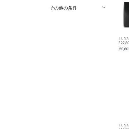
ファッション雑貨
％OFF
～
％OFF
その他の条件
絞り込み
クリア
絞り込み
アクセサリー・腕時計
クーポン対象のみ表示
絞り込み
スーパーDEALのみ表示
財布・ポーチ・ケース
JIL S
クリア
絞り込み
327,8
帽子
59,60
ヘアアクセサリー
スーツ・フォーマル
スキンケア
ベースメイク
メイクアップ
JIL S
ボディケア・オーラルケ