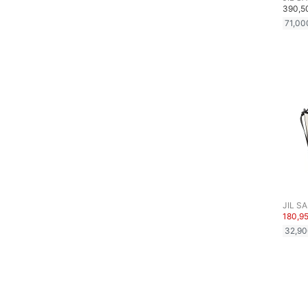
390,
71,00
JIL S
180,9
32,9