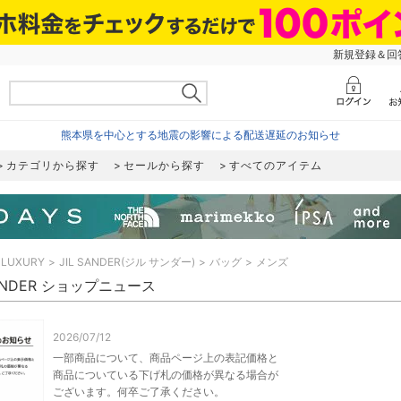
新規登録＆回答
熊本県を中心とする地震の影響による配送遅延のお知らせ
カテゴリから探す
セールから探す
すべてのアイテム
LUXURY
JIL SANDER(ジル サンダー)
バッグ
メンズ
SANDER ショップニュース
2026/07/12
一部商品について、商品ページ上の表記価格と
商品についている下げ札の価格が異なる場合が
ございます。何卒ご了承ください。