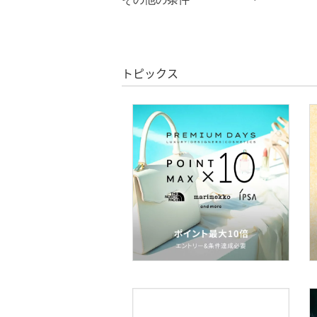
絞り込み
クリア
絞り込み
ア
クーポン対象のみ表示
絞り込み
フレグランス
スーパーDEALのみ表示
トピックス
メイク道具・美容器具
クリア
絞り込み
コフレ・キット・セット
スマホグッズ・オーディ
オ機器