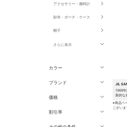
アクセサリー・腕時計
財布・ポーチ・ケース
帽子
さらに表示
ヘアアクセサリー
カラー
スーツ・フォーマル
ブランド
JIL 
スキンケア
196
ブランド一覧からさがす >
新的な
価格
ベースメイク
※商品ペ
ございま
円
～
円
割引率
メイクアップ
ボディケア・オーラルケ
％OFF
～
％OFF
その他の条件