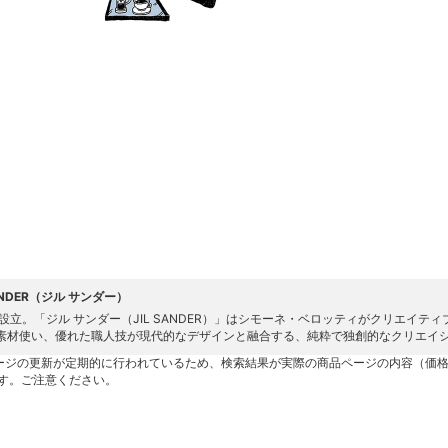
SANDER（ジル サンダー）
8年設立。「ジル サンダー（JIL SANDER）」はシモーネ・ベロッティがクリエイ
素材使い、優れた職人技が現代的なデザインと融合する、純粋で独創的なクリエイ
ージの更新が定期的に行われているため、検索結果が実際の商品ページの内容（価
す。ご注意ください。