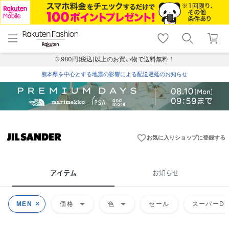
menu
home
search
favorite_border
shopping_cart
lock_outline
メニュー
トップ
検索
お気に入り
カート
ログイン
3,980円(税込)以上のお買い物で送料無料！
熊本県を中心とする地震の影響による配送遅延のお知らせ
favorite_border
お気に入りショップに登録する
アイテム
お知らせ
arrow_drop_down
arrow_drop_down
MEN
価格
色
セール
スーパーDE