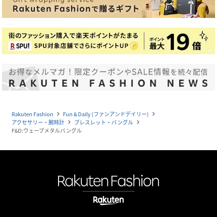
Rakuten Fashion
Fun & Daily (ファンアンドデイリー)
navigate_next
navigate_next
アクセサリー・腕時計
ブレスレット・バングル
navigate_next
navigate_next
F&D:ウェーブメタルバングル