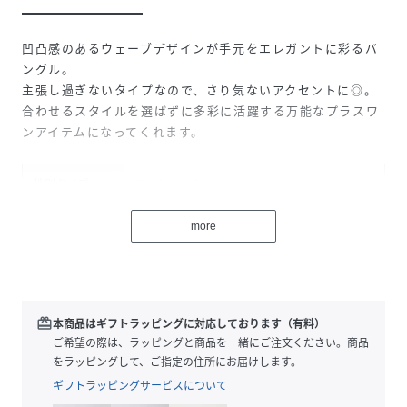
凹凸感のあるウェーブデザインが手元をエレガントに彩るバ
ングル。
主張し過ぎないタイプなので、さり気ないアクセントに◎。
合わせるスタイルを選ばずに多彩に活躍する万能なプラスワ
ンアイテムになってくれます。
性別タイプ
ユニセックス
サイズ
FREE
more
品番
V61495_44083964
(
44083964-127-06 V61495
)
redeem
本商品はギフトラッピングに対応しております（有料）
ご希望の際は、ラッピングと商品を一緒にご注文ください。商品
をラッピングして、ご指定の住所にお届けします。
ギフトラッピングサービスについて