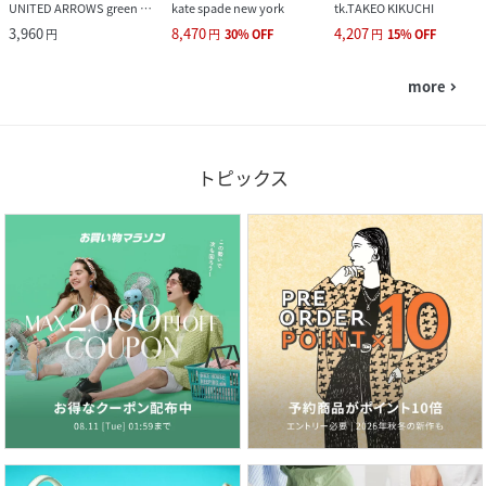
UNITED ARROWS green label relaxing
kate spade new york
tk.TAKEO KIKUCHI
3,960
8,470
4,207
円
円
30
%
OFF
円
15
%
OFF
more
navigate_next
トピックス