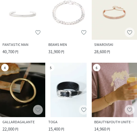
FANTASTIC MAN
BEAMS MEN
SWAROVSKI
40,700
31,900
28,600
円
円
円
4
5
6
GALLARDAGALANTE
TOGA
BEAUTY&YOUTH UNITED ARROWS
22,000
15,400
14,960
円
円
円