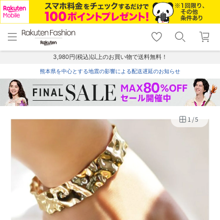
menu
home
search
favorite_border
shopping_cart
lock_outline
メニュー
トップ
検索
お気に入り
カート
ログイン
3,980円(税込)以上のお買い物で送料無料！
熊本県を中心とする地震の影響による配送遅延のお知らせ
1
/
5