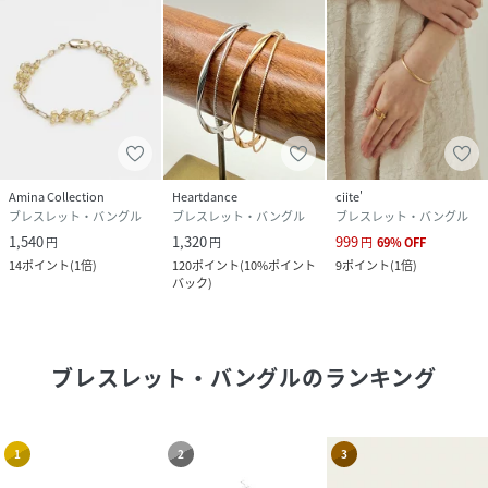
Amina Collection
Heartdance
ciite'
ブレスレット・バングル
ブレスレット・バングル
ブレスレット・バングル
1,540
1,320
999
円
円
円
69
%
OFF
14
ポイント
(
1倍
)
120
ポイント
(
10%ポイント
9
ポイント
(
1倍
)
バック
)
ブレスレット・バングル
のランキング
1
2
3