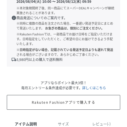
2026/08/04(火) 10:00
〜
2026/08/12(水) 09:59
※本対象期間終了後、同一商品にてスーパーDEALキャンペーンが継続
実施されることがあります。
info
商品発送についてのご案内です。
※同時に複数の商品を注文された場合、一番遅い発送予定日にまとめ
て発送いたします。
お急ぎの商品は、個別にご注文ください。
※Rakuten Fashionでは、一部商品でお届け日時をご指定いただけま
す。日時指定をしていただくと、ご希望の日にお届けできるよう手配
いたします。
※日時指定がない場合、記載されている発送予定日よりも遅れて発送
される場合がございますので、あらかじめご了承ください。
local_shipping
3,980
円以上の購入で送料無料
アプリならポイント最大3倍！
毎月エントリー＆条件達成が必要です。
詳しくはこちら
Rakuten Fashionアプリで購入する
アイテム説明
サイズ
レビュー(-)