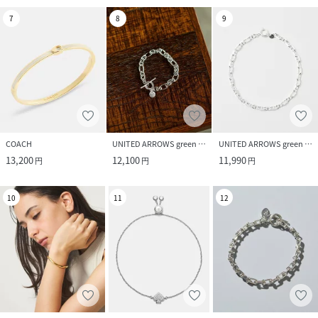
7
8
9
COACH
UNITED ARROWS green label relaxing
UNITED ARROWS green label relaxing
13,200
12,100
11,990
円
円
円
10
11
12