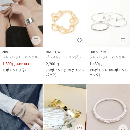
ciite'
BAYFLOW
Fun & Daily
ブレスレット・バングル
ブレスレット・バングル
ブレスレット・バングル
1,300
2,200
1,430
円
44
%
OFF
円
円
11
ポイント
(
1倍
)
200
ポイント
(
10%ポイント
130
ポイント
(
10%ポイント
バック
)
バック
)