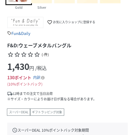
Gold
Silver
favorite_border
お気に入りショップに登録する
Fun&Daily
sell
F&D:ウェーブメタルバングル
star_border
star_border
star_border
star_border
star_border
(
-
件
)
1,430
円 /税込
130
ポイント
内訳
10%ポイントバック
local_shipping
12時までの注文で当日出荷
※サイズ・カラーによりお届け日が異なる場合があります。
スーパーDEAL
ギフトラッピング対象
schedule
スーパーDEAL
10
%ポイントバック対象期間