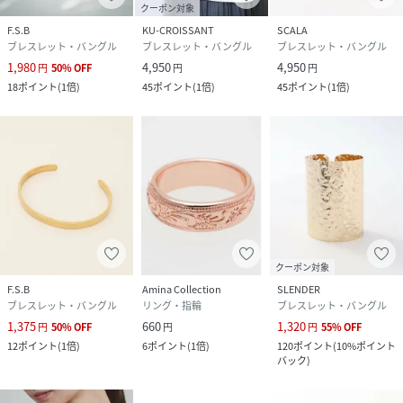
クーポン対象
F.S.B
KU-CROISSANT
SCALA
ブレスレット・バングル
ブレスレット・バングル
ブレスレット・バングル
1,980
4,950
4,950
円
50
%
OFF
円
円
18
ポイント
(
1倍
)
45
ポイント
(
1倍
)
45
ポイント
(
1倍
)
クーポン対象
F.S.B
Amina Collection
SLENDER
ブレスレット・バングル
リング・指輪
ブレスレット・バングル
1,375
660
1,320
円
50
%
OFF
円
円
55
%
OFF
12
ポイント
(
1倍
)
6
ポイント
(
1倍
)
120
ポイント
(
10%ポイント
バック
)