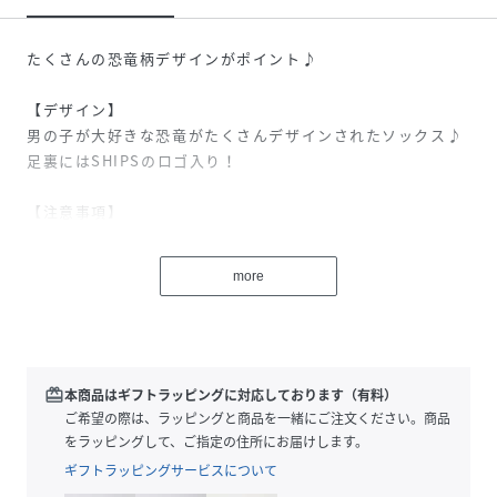
たくさんの恐竜柄デザインがポイント♪
【デザイン】
男の子が大好きな恐竜がたくさんデザインされたソックス♪
足裏にはSHIPSのロゴ入り！
【注意事項】
※末永く愛用頂く為に、アテンションタグ・洗濯ネームを必
ずご確認の上、着用又はお取り扱いください。
more
※撮影環境による光の当たり具合やパソコン・スマートフォ
ンなどの閲覧環境によって、実際の色味と異なって見える場
合があります。
商品の色味は商品単体で撮影した画像をご参照ください。
redeem
本商品はギフトラッピングに対応しております（有料）
ご希望の際は、ラッピングと商品を一緒にご注文ください。商品
をラッピングして、ご指定の住所にお届けします。
性別タイプ
キッズ
ギフトラッピングサービスについて