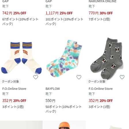
GAP
GAP
NARUMIYA ONLINE
靴下
靴下
靴下
742
1,117
770
円
25
%
OFF
円
25
%
OFF
円
30
%
OFF
67
ポイント
(
10%ポイント
101
ポイント
(
10%ポイント
7
ポイント
(
1倍
)
バック
)
バック
)
クーポン対象
クーポン対象
F.O.Online Store
BAYFLOW
F.O.Online Store
靴下
靴下
靴下
352
550
352
円
20
%
OFF
円
円
20
%
OFF
3
ポイント
(
1倍
)
50
ポイント
(
10%ポイント
3
ポイント
(
1倍
)
バック
)