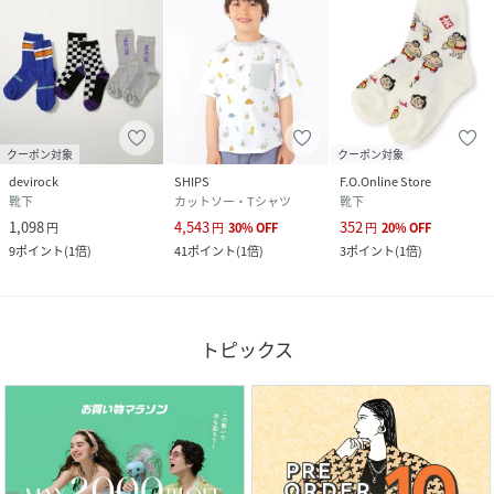
クーポン対象
クーポン対象
devirock
SHIPS
F.O.Online Store
靴下
カットソー・Tシャツ
靴下
1,098
4,543
352
円
円
30
%
OFF
円
20
%
OFF
9
ポイント
(
1倍
)
41
ポイント
(
1倍
)
3
ポイント
(
1倍
)
トピックス