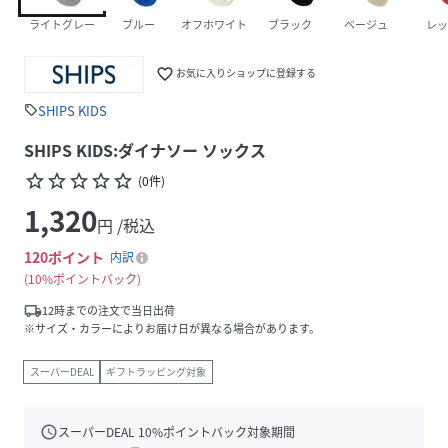
ライトグレー
ブルー
オフホワイト
ブラック
ベージュ
レッ
favorite_border
お気に入りショップに登録する
SHIPS KIDS
sell
SHIPS KIDS:ダイナソー ソックス
star_border
star_border
star_border
star_border
star_border
(
0
件
)
1,320
円 /税込
120
ポイント
内訳
10%ポイントバック
local_shipping
12時までの注文で当日出荷
※サイズ・カラーによりお届け日が異なる場合があります。
スーパーDEAL
ギフトラッピング対象
schedule
スーパーDEAL
10
%ポイントバック対象期間