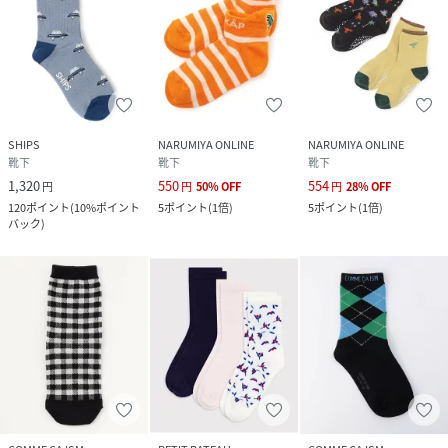
SHIPS
NARUMIYA ONLINE
NARUMIYA ONLINE
靴下
靴下
靴下
1,320
550
554
円
円
50
%
OFF
円
28
%
OFF
120
ポイント
(
10%ポイント
5
ポイント
(
1倍
)
5
ポイント
(
1倍
)
バック
)