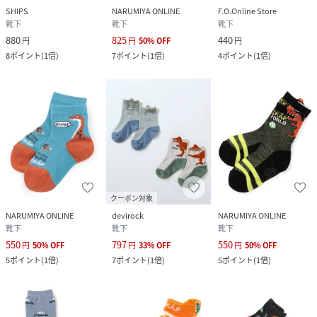
SHIPS
NARUMIYA ONLINE
F.O.Online Store
靴下
靴下
靴下
880
825
440
円
円
50
%
OFF
円
8
ポイント
(
1倍
)
7
ポイント
(
1倍
)
4
ポイント
(
1倍
)
クーポン対象
NARUMIYA ONLINE
devirock
NARUMIYA ONLINE
靴下
靴下
靴下
550
797
550
円
50
%
OFF
円
33
%
OFF
円
50
%
OFF
5
ポイント
(
1倍
)
7
ポイント
(
1倍
)
5
ポイント
(
1倍
)