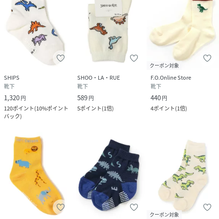
クーポン対象
SHIPS
SHOO・LA・RUE
F.O.Online Store
靴下
靴下
靴下
1,320
589
440
円
円
円
120
ポイント
(
10%ポイント
5
ポイント
(
1倍
)
4
ポイント
(
1倍
)
バック
)
クーポン対象