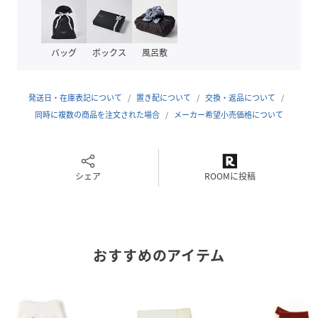
原産国
日本
素材
綿、アクリル、ナイロン、ポリウレタン
バッグ
ボックス
風呂敷
サイズ
SMALL、MEDIUM、LARGE
品番
V45590_518020286
発送日・在庫表記について
置き配について
交換・返品について
(
518020286-75-93 V45590
)
同時に複数の商品を注文された場合
メーカー希望小売価格について
シェア
ROOMに投稿
おすすめのアイテム