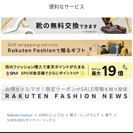
便利なサービス
Rakuten Fashion
SHIPS (シップス)
靴下・レッグウェア
靴下
navigate_next
navigate_next
navigate_next
navigate_next
SHIPS KIDS:ダイナソー ソックス