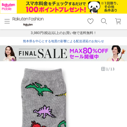
menu
home
search
favorite_border
shopping_cart
lock_outline
メニュー
トップ
検索
お気に入り
カート
ログイン
3,980円(税込)以上のお買い物で送料無料！
熊本県を中心とする地震の影響による配送遅延のお知らせ
1
/
13