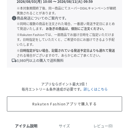
2026/08/03(月) 10:00
〜
2026/08/11(火) 09:59
※本対象期間終了後、同一商品にてスーパーDEALキャンペーンが継続
実施されることがあります。
info
商品発送についてのご案内です。
※同時に複数の商品を注文された場合、一番遅い発送予定日にまとめ
て発送いたします。
お急ぎの商品は、個別にご注文ください。
※Rakuten Fashionでは、一部商品でお届け日時をご指定いただけま
す。日時指定をしていただくと、ご希望の日にお届けできるよう手配
いたします。
※日時指定がない場合、記載されている発送予定日よりも遅れて発送
される場合がございますので、あらかじめご了承ください。
local_shipping
3,980
円以上の購入で送料無料
アプリならポイント最大3倍！
毎月エントリー＆条件達成が必要です。
詳しくはこちら
Rakuten Fashionアプリで購入する
アイテム説明
サイズ
レビュー(0)