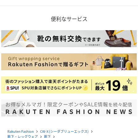
便利なサービス
Rakuten Fashion
CW-X (シーダブリューエックス)
navigate_next
navigate_next
靴下・レッグウェア
靴下
navigate_next
navigate_next