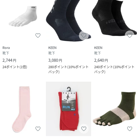
Rora
KEEN
KEEN
靴下
靴下
靴下
2,744
3,080
2,640
円
円
円
24
ポイント
(
1倍
)
280
ポイント
(
10%ポイント
240
ポイント
(
10%ポイント
バック
)
バック
)