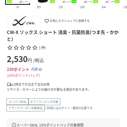
IV
BS
CB
GB
KA
L
favorite_border
お気に入りショップに登録する
CW-X ソックス ショート 消臭・抗菌防臭(つま先・かか
と)
star_border
star_border
star_border
star_border
star_border
(
-
件
)
2,530
円 /税込
230
ポイント
内訳
10%ポイントバック
local_shipping
12時までの注文で当日出荷
※サイズ・カラーによりお届け日が異なる場合があります。
スーパーDEAL
ギフトラッピング対象
ブランドクーポン対象商品
ご利用には
ログイン
・獲得が必要です。
schedule
スーパーDEAL
10
%ポイントバック対象期間