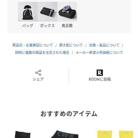
クリーニング
洗濯機可 ※お洗濯は、必ず「取り扱い絵表
示」にしたがってください。
品番
V20305_BCR608
バッグ
ボックス
風呂敷
(
BCR608-2300-BS-107 V20305
)
発送日・在庫表記について
置き配について
交換・返品について
同時に複数の商品を注文された場合
メーカー希望小売価格について
シェア
ROOMに投稿
おすすめのアイテム