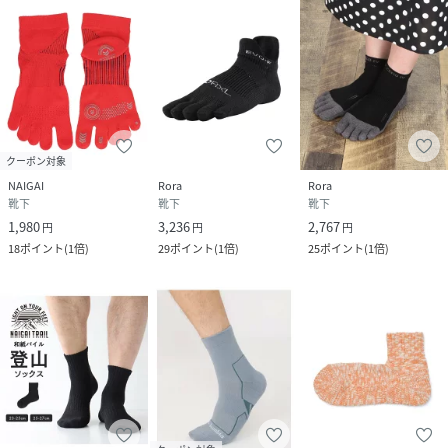
クーポン対象
NAIGAI
Rora
Rora
靴下
靴下
靴下
1,980
3,236
2,767
円
円
円
18
ポイント
(
1倍
)
29
ポイント
(
1倍
)
25
ポイント
(
1倍
)