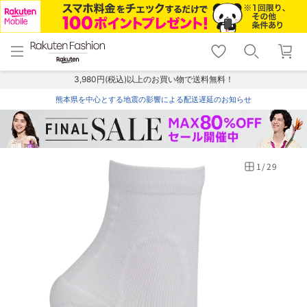
menu
home
search
favorite_border
shopping_cart
lock_outline
メニュー
トップ
検索
お気に入り
カート
ログイン
3,980円(税込)以上のお買い物で送料無料！
熊本県を中心とする地震の影響による配送遅延のお知らせ
1
/
29