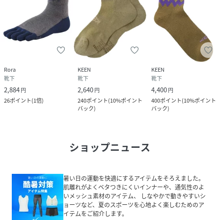
Rora
KEEN
KEEN
靴下
靴下
靴下
2,884
2,640
4,400
円
円
円
26
ポイント
(
1倍
)
240
ポイント
(
10%ポイント
400
ポイント
(
10%ポイント
バック
)
バック
)
ショップニュース
暑い日の運動を快適にするアイテムをそろえました。
肌離れがよくベタつきにくいインナーや、通気性のよ
いメッシュ素材のアイテム、 しなやかで動きやすいシ
ョーツなど、夏のスポーツを心地よく楽しむためのア
イテムをご紹介します。