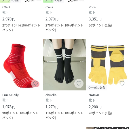
CW-X
CW-X
Rora
靴下
靴下
靴下
2,970
2,970
3,351
円
円
円
270
ポイント
(
10%ポイント
270
ポイント
(
10%ポイント
30
ポイント
(
1倍
)
バック
)
バック
)
クーポン対象
Fun & Daily
chuclla
NAIGAI
靴下
靴下
靴下
1,078
1,279
2,200
円
円
円
98
ポイント
(
10%ポイント
116
ポイント
(
10%ポイント
20
ポイント
(
1倍
)
バック
)
バック
)