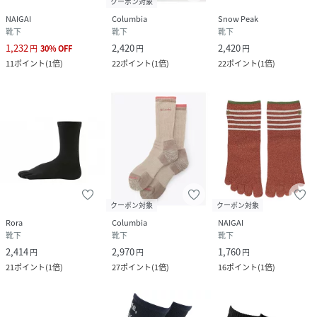
クーポン対象
NAIGAI
Columbia
Snow Peak
靴下
靴下
靴下
1,232
2,420
2,420
円
30
%
OFF
円
円
11
ポイント
(
1倍
)
22
ポイント
(
1倍
)
22
ポイント
(
1倍
)
クーポン対象
クーポン対象
Rora
Columbia
NAIGAI
靴下
靴下
靴下
2,414
2,970
1,760
円
円
円
21
ポイント
(
1倍
)
27
ポイント
(
1倍
)
16
ポイント
(
1倍
)