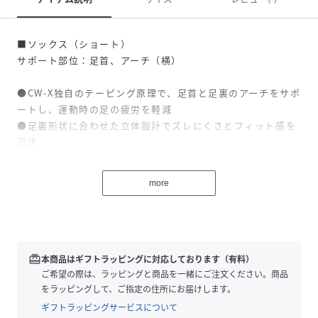
■ソックス（ショート）
サポート部位：足首、アーチ（横）
●CW-X独自のテーピング原理で、足首と足裏のアーチをサポ
ートし、運動時の足の疲労を軽減
●足裏形状に合わせた立体設計でズレにくさとフィット感を
追求
●つま先・かかとにはクッション性の高いパイル地を使用
more
・汗消臭（つま先・かかと）／抗菌防臭（つま先・かかと）
性別タイプ
ユニセックス
redeem
本商品はギフトラッピングに対応しております（有料）
素材
ポリエステル、綿、その他
ご希望の際は、ラッピングと商品を一緒にご注文ください。商品
をラッピングして、ご指定の住所にお届けします。
サイズ
S、M、L
ギフトラッピングサービスについて