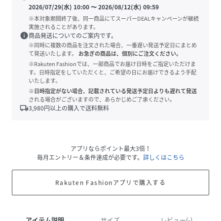
2026/07/29(水) 10:00
〜
2026/08/12(水) 09:59
※本対象期間終了後、同一商品にてスーパーDEALキャンペーンが継続
実施されることがあります。
info
商品発送についてのご案内です。
※同時に複数の商品を注文された場合、一番遅い発送予定日にまとめ
て発送いたします。
お急ぎの商品は、個別にご注文ください。
※Rakuten Fashionでは、一部商品でお届け日時をご指定いただけま
す。日時指定をしていただくと、ご希望の日にお届けできるよう手配
いたします。
※日時指定がない場合、記載されている発送予定日よりも遅れて発送
される場合がございますので、あらかじめご了承ください。
local_shipping
3,980
円以上の購入で送料無料
アプリならポイント最大3倍！
毎月エントリー＆条件達成が必要です。
詳しくはこちら
Rakuten Fashionアプリで購入する
アイテム説明
サイズ
レビュー(-)