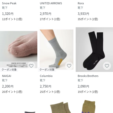
Snow Peak
UNITED ARROWS
Rora
靴下
靴下
靴下
1,320
2,970
3,933
円
円
円
12
ポイント
(
1倍
)
27
ポイント
(
1倍
)
35
ポイント
(
1倍
)
クーポン対象
クーポン対象
NAIGAI
Columbia
Brooks Brothers
靴下
靴下
靴下
2,200
2,750
2,090
円
円
円
20
ポイント
(
1倍
)
25
ポイント
(
1倍
)
19
ポイント
(
1倍
)