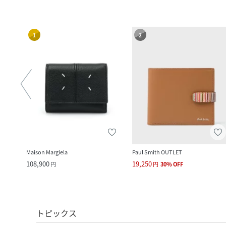
1
2
Maison Margiela
Paul Smith OUTLET
108,900
19,250
円
円
30
%
OFF
トピックス