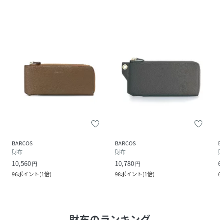
BARCOS
BARCOS
財布
財布
10,560
10,780
円
円
96
ポイント
(
1倍
)
98
ポイント
(
1倍
)
財布
のランキング