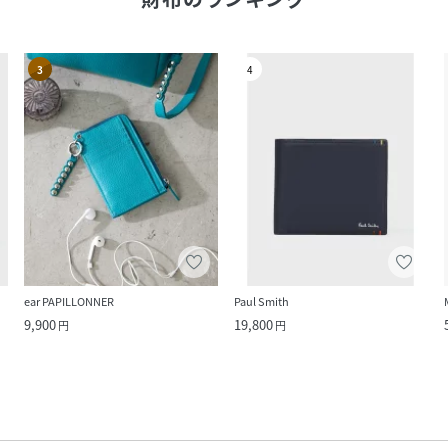
3
4
ear PAPILLONNER
Paul Smith
9,900
19,800
円
円