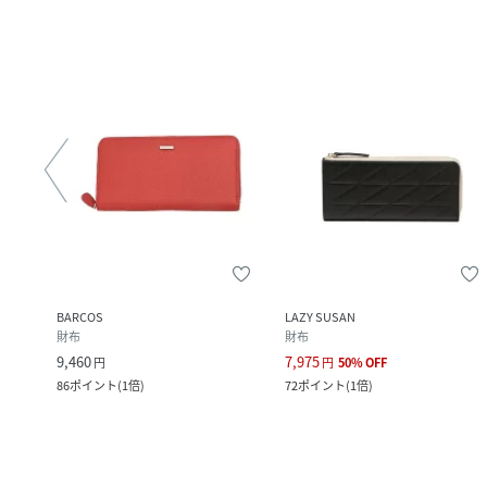
BARCOS
LAZY SUSAN
財布
財布
9,460
7,975
円
円
50
%
OFF
86
ポイント
(
1倍
)
72
ポイント
(
1倍
)