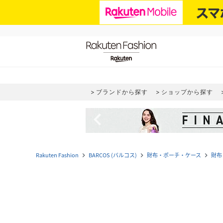
ブランドから探す
ショップから探す
navigate_before
Rakuten Fashion
BARCOS (バルコス)
財布・ポーチ・ケース
財布
navigate_next
navigate_next
navigate_next