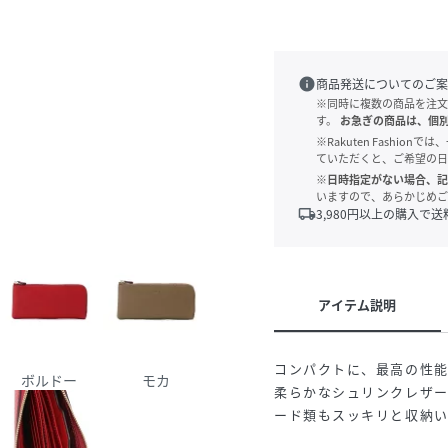
info
商品発送についてのご案
※同時に複数の商品を注文
す。
お急ぎの商品は、個
※Rakuten Fashi
ていただくと、ご希望の日
※日時指定がない場合、記
いますので、あらかじめご
local_shipping
3,980
円以上の購入で送
アイテム説明
コンパクトに、最高の性
ボルドー
モカ
柔らかなシュリンクレザ
ード類もスッキリと収納