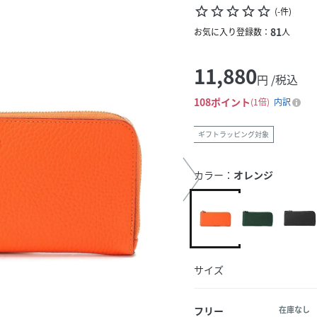
star_border
star_border
star_border
star_border
star_border
(
-
件
)
81
お気に入り登録数：
人
11,880
円 /税込
108
ポイント
1倍
内訳
ギフトラッピング対象
カラー：
オレンジ
サイズ
フリー
在庫なし