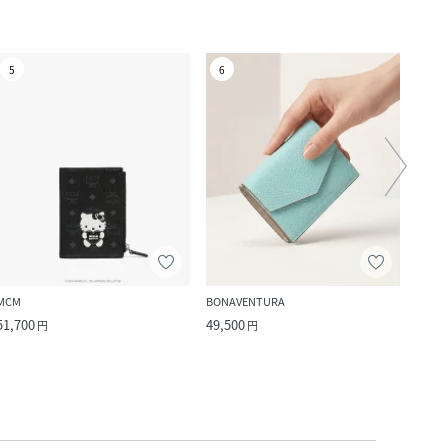
5
6
7
MCM
BONAVENTURA
Paul 
51,700
49,500
24,7
円
円