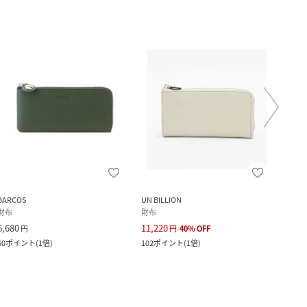
BARCOS
UN BILLION
BARC
財布
財布
財布
6,680
11,220
11,8
円
円
40
%
OFF
60
ポイント
(
1倍
)
102
ポイント
(
1倍
)
108
ポ