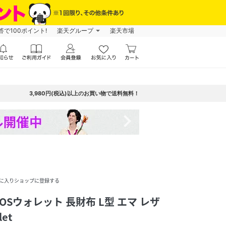
で100ポイント!
楽天グループ
楽天市場
3,980円(税込)以上のお買い物で送料無料！
navigate_next
に入りショップに登録する
RCOSウォレット 長財布 L型 エマ レザ
let