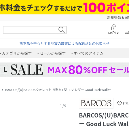
新規登録＆回答
熊本県を中心とする地震の影響による配送遅延のお知らせ
カテゴリから探す
セールから探す
すべてのアイテム
BARCOS/(U)BARCOSウォレット 長財布 L型 エマ レザー Good Luck Wallet
navigate_next
favorite_border
お気
1
/
9
BARCOS/(U)BA
ー Good Luck Wal