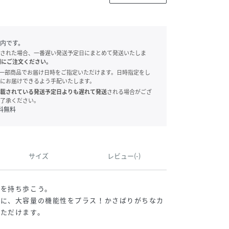
内です。
された場合、一番遅い発送予定日にまとめて発送いたしま
別にご注文ください。
onでは、一部商品でお届け日時をご指定いただけます。日時指定をし
にお届けできるよう手配いたします。
載されている発送予定日よりも遅れて発送
される場合がござ
了承ください。
料無料
サイズ
レビュー(-)
能を持ち歩こう。
ーに、大容量の機能性をプラス！かさばりがちなカ
いただけます。