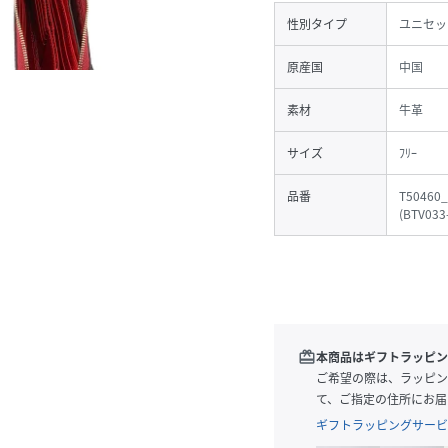
性別タイプ
ユニセッ
原産国
中国
素材
牛革
サイズ
ﾌﾘｰ
品番
T50460
(
BTV033
redeem
本商品はギフトラッピン
ご希望の際は、ラッピン
て、ご指定の住所にお届
ギフトラッピングサービ