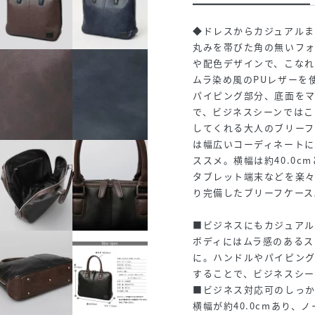
◆ドレスからカジュアルま
丸みを帯びた角の無いフ
や配色デザインで、こなれ
ムラ染め風のPUレザーを
パイピング部分、底面を
で、ビジネスシーンではこ
してくれる大人のブリー
は幅広いコーディネート
ススメ。横幅は約40.0c
タブレット端末などを楽
り完備したブリーフケース
■ビジネスにもカジュア
ボディにはムラ感のあるス
に。ハンドルやパイピン
することで、ビジネスシー
■ビジネス対応可のしっ
横幅が約40.0cmあり、