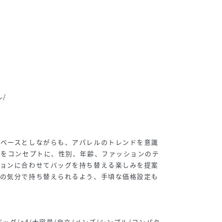
ル/
をベースとしながらも、アパレルのトレンドを意識
”をコンセプトに、性別、年齢、ファッションのテ
ションに合わせてバッグを持ち替える楽しみを提案
日の気分で持ち替えられるよう、手頃な価格設定も
ッグ/a4/大容量/自立/メンズ/シンプル/コンパク