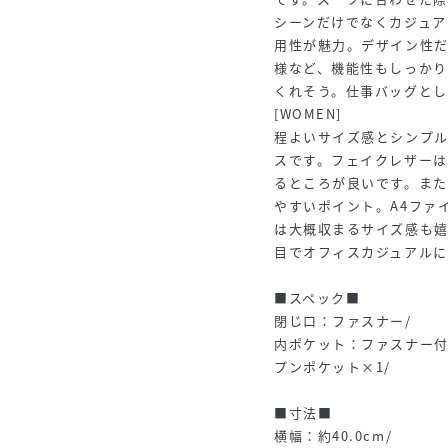
シーンだけでなくカジュア
用性が魅力。デザイン性
様など、機能性もしっか
くれそう。仕事バッグとし
[WOMEN]
程よいサイズ感とシンプ
スです。フェイクレザー
るところが良いです。ま
やすいポイント。A4ファ
は大概収まるサイズ感も
目でオフィスカジュアルに
■スペック■
閉じ口：ファスナー/
内ポケット：ファスナー付
プンポケット×1/
■寸法■
横幅：約40.0cm/