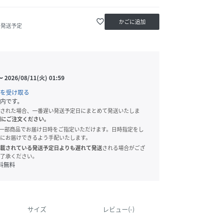
favorite_border
かごに追加
内発送予定
〜
2026/08/11(火) 01:59
を受け取る
内です。
された場合、一番遅い発送予定日にまとめて発送いたしま
別にご注文ください。
onでは、一部商品でお届け日時をご指定いただけます。日時指定をし
にお届けできるよう手配いたします。
載されている発送予定日よりも遅れて発送
される場合がござ
了承ください。
料無料
サイズ
レビュー(-)