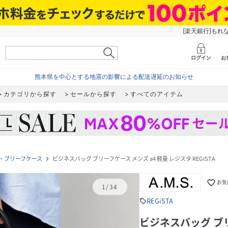
[楽天銀行]もれ
熊本県を中心とする地震の影響による配送遅延のお知らせ
カテゴリから探す
セールから探す
すべてのアイテム
・ブリーフケース
ビジネスバッグ ブリーフケース メンズ a4 軽量 レジスタ REGiSTA
navigate_next
favorite_border
お気
1
/
34
REGiSTA
sell
ビジネスバッグ ブリ