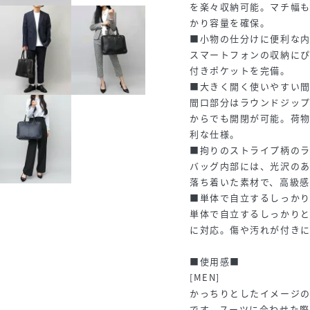
を楽々収納可能。マチ幅も
かり容量を確保。
■小物の仕分けに便利な
スマートフォンの収納にぴ
付きポケットを完備。
■大きく開く使いやすい
間口部分はラウンドジッ
からでも開閉が可能。荷
利な仕様。
■拘りのストライプ柄の
バッグ内部には、光沢の
落ち着いた素材で、高級
■単体で自立するしっか
単体で自立するしっかり
に対応。傷や汚れが付き
■使用感■
[MEN]
かっちりとしたイメージの
です。スーツに合わせた