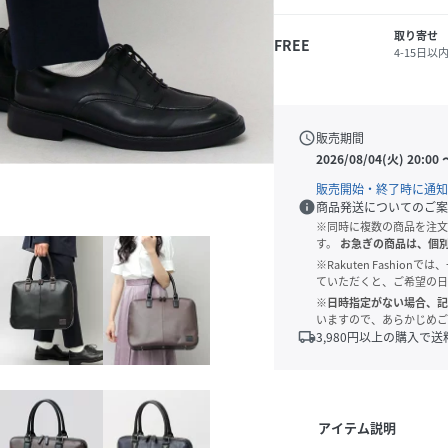
取り寄せ
FREE
4-15日以
schedule
販売期間
2026/08/04(火) 20:00
販売開始・終了時に通知
info
商品発送についてのご案
※同時に複数の商品を注文
す。
お急ぎの商品は、個
※Rakuten Fashi
ていただくと、ご希望の日
※日時指定がない場合、記
いますので、あらかじめご
local_shipping
3,980
円以上の購入で送
アイテム説明