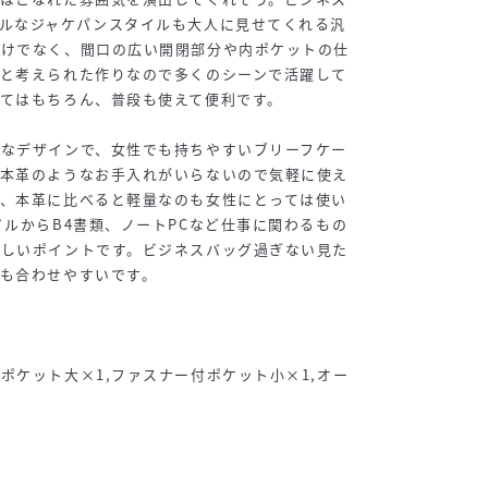
ルなジャケパンスタイルも大人に見せてくれる汎
だけでなく、間口の広い開閉部分や内ポケットの仕
りと考えられた作りなので多くのシーンで活躍して
てはもちろん、普段も使えて便利です。
ルなデザインで、女性でも持ちやすいブリーフケー
は本革のようなお手入れがいらないので気軽に使え
た、本革に比べると軽量なのも女性にとっては使い
イルからB4書類、ノートPCなど仕事に関わるもの
嬉しいポイントです。ビジネスバッグ過ぎない見た
も合わせやすいです。
ポケット大×1,ファスナー付ポケット小×1,オー