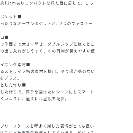
約11cmありコンパクトな見た目に反して、しっ
内ポケット■
ったりなオープンポケットと、2つのファスナー
間口■
プで側面まで大きく開き、ダブルジップ仕様でどこ
物の出し入れがしやすく、中の荷物が見えやすい便
ライニング素材■
あるストライプ柄の素材を採用。やり過ぎ感のない
感をプラス。
りとした作り■
とした作りで、両手を空けたいシーンにもスマート
にくいように、底面には底鋲を配置。
ブリーフケースを程よく崩した表情がとても良い
際はこなれた雰囲気を演出してくれそう。ビジネス