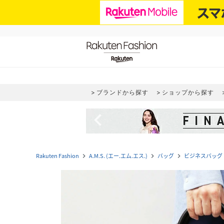
ブランドから探す
ショップから探す
navigate_before
Rakuten Fashion
A.M.S. (エー.エム.エス.)
バッグ
ビジネスバッグ
navigate_next
navigate_next
navigate_next