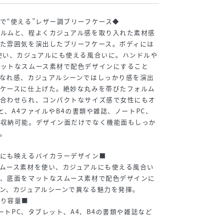
で“使える”レザー調ブリーフケース◆
ォルムと、程よくカジュアル感を取り入れた素材感
た雰囲気を演出したブリーフケース。ボディには
使い、カジュアルにも使える風合いに。ハンドルや
マットなスムース素材で配色デザインにすること
なれ感、カジュアルシーンではしっかり感を演出
フケースに仕上げた。絶妙な丸みを帯びたフォルム
に合わせられ、コンパクトなサイズ感で女性にもオ
mと、A4ファイルやB4の書類や雑誌、ノートPC、
々収納可能。デザイン面だけでなく機能面もしっか
。
ルにも映えるバイカラーデザイン■
ムース素材を使い、カジュアルにも使える風合い
グ、底面をマットなスムース素材で配色デザインに
ン、カジュアルシーンで異なる魅力を発揮。
かり容量■
ノートPC、タブレット、A4、B4の書類や雑誌など