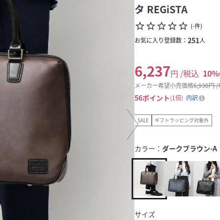
タ REGiSTA
star_border
star_border
star_border
star_border
star_border
(
-
件
)
251
お気に入り登録数：
人
6,237
円 /税込
10
%
メーカー希望小売価格
6,930
円 
56
ポイント
1倍
内訳
SALE
ギフトラッピング対象外
カラー：
ダークブラウン-A
サイズ