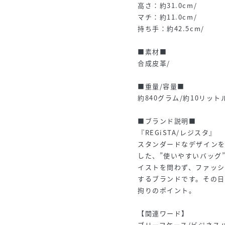
高さ：約31.0cm/
マチ：約11.0cm/
持ち手：約42.5cm/
■素材■
合成皮革/
■重量/容量■
約840グラム/約10リット
■ブランド説明■
『REGiSTA/レジスタ』
スタンダードなデザイン
した、”使いやすいバッグ
イストを問わず、ファッ
するブランドです。その
拘りのポイント。
【関連ワード】
ブリーフケース/ビジネスバ