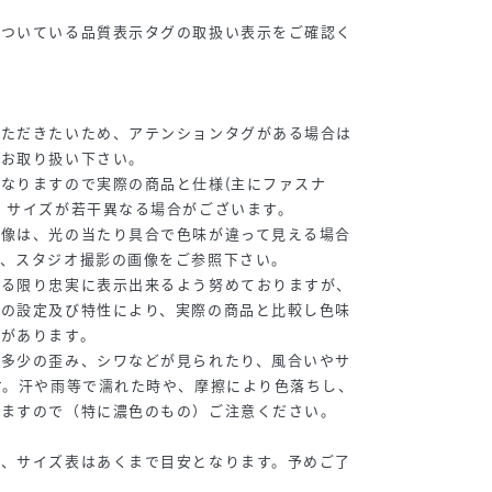
についている品質表示タグの取扱い表示をご確認く
いただきたいため、アテンションタグがある場合は
はお取り扱い下さい。
なりますので実際の商品と仕様(主にファスナ
、サイズが若干異なる場合がございます。
画像は、光の当たり具合で色味が違って見える場合
は、スタジオ撮影の画像をご参照下さい。
来る限り忠実に表示出来るよう努めておりますが、
ーの設定及び特性により、実際の商品と比較し色味
合があります。
、多少の歪み、シワなどが見られたり、風合いやサ
す。汗や雨等で濡れた時や、摩擦により色落ちし、
りますので（特に濃色のもの）ご注意ください。
め、サイズ表はあくまで目安となります。予めご了