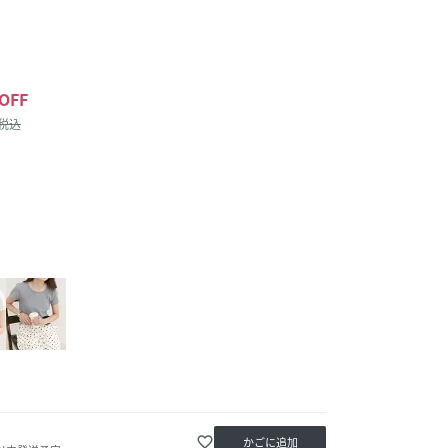
OFF
/税込
favorite_border
かごに追加