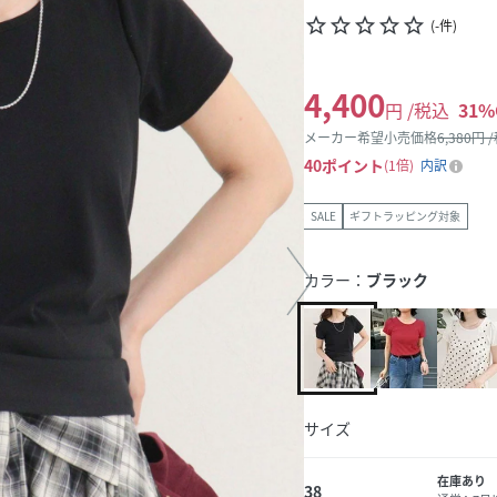
star_border
star_border
star_border
star_border
star_border
(
-
件
)
4,400
円 /税込
31
%
メーカー希望小売価格
6,380
円 
40
ポイント
1倍
内訳
SALE
ギフトラッピング対象
カラー：
ブラック
サイズ
在庫あり
38