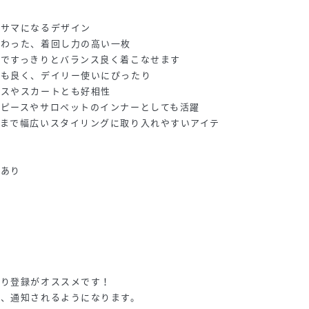
でサマになるデザイン
だわった、着回し力の高い一枚
トですっきりとバランス良く着こなせます
地も良く、デイリー使いにぴったり
ムスやスカートとも好相性
ピースやサロペットのインナーとしても活躍
めまで幅広いスタイリングに取り入れやすいアイテ
やあり
◇
入り登録がオススメです！
が、通知されるようになります。