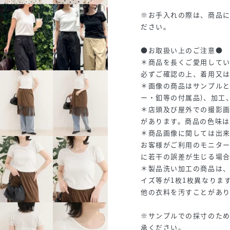
※お手入れの際は、商品
ださい。
●お取扱い上のご注意●
＊商品を長くご愛用して
必ずご確認の上、着用又
＊画像の商品はサンプルと
ー・釦等の付属品)、加工
＊店頭及び屋外での撮影
があります。商品の色味
＊商品画像に関しては出
お客様がご利用のモニタ
に若干の誤差が生じる場
＊製品洗い加工の商品は
イズ等が1枚1枚異なりま
他の衣料を汚すことがあ
※サンプルでの採寸のた
承ください。