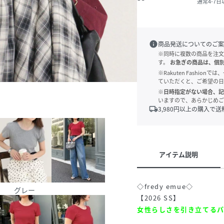
通常4-7
info
商品発送についてのご案
※同時に複数の商品を注文
す。
お急ぎの商品は、個
※Rakuten Fashi
ていただくと、ご希望の日
※日時指定がない場合、記
いますので、あらかじめご
local_shipping
3,980
円以上の購入で送
アイテム説明
◇fredy emue◇
グレー
【2026 SS】
女性らしさを引き立てるパ