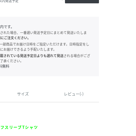
日以内発送予定
内です。
された場合、一番遅い発送予定日にまとめて発送いたしま
別にご注文ください。
onでは、一部商品でお届け日時をご指定いただけます。日時指定をし
にお届けできるよう手配いたします。
載されている発送予定日よりも遅れて発送
される場合がござ
了承ください。
料無料
サイズ
レビュー(-)
フスリーブTシャツ