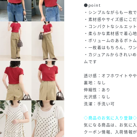
●point
・シンプルながらも一枚
・素材感やサイズ感にこ
・コンパクトなシルエッ
・柔らかな素材感で着心
・ボリュームのあるボト
・一枚着はもちろん、ワン
・カジュアルからきれい
ムです
透け感：オフホワイトや
裏地：なし
伸縮性：あり
光沢感：なし
洗濯：手洗い可
◇商品のお気に入り登録
気になる商品は、お気に
クーポン情報、入荷情報