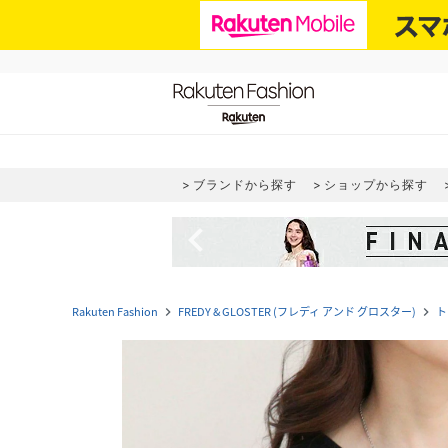
ブランドから探す
ショップから探す
navigate_before
Rakuten Fashion
FREDY & GLOSTER (フレディ アンド グロスター)
ト
navigate_next
navigate_next