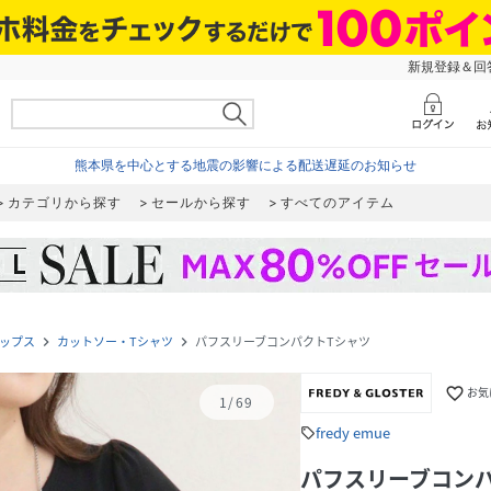
新規登録＆回答
熊本県を中心とする地震の影響による配送遅延のお知らせ
カテゴリから探す
セールから探す
すべてのアイテム
ップス
カットソー・Tシャツ
パフスリーブコンパクトTシャツ
navigate_next
navigate_next
favorite_border
お気
1
/
69
fredy emue
sell
パフスリーブコン