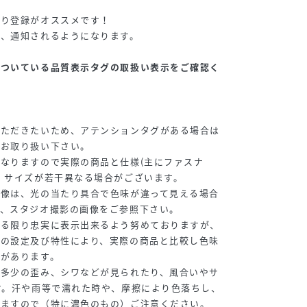
◇
入り登録がオススメです！
が、通知されるようになります。
についている品質表示タグの取扱い表示をご確認く
いただきたいため、アテンションタグがある場合は
はお取り扱い下さい。
なりますので実際の商品と仕様(主にファスナ
、サイズが若干異なる場合がございます。
画像は、光の当たり具合で色味が違って見える場合
は、スタジオ撮影の画像をご参照下さい。
来る限り忠実に表示出来るよう努めておりますが、
ーの設定及び特性により、実際の商品と比較し色味
合があります。
、多少の歪み、シワなどが見られたり、風合いやサ
す。汗や雨等で濡れた時や、摩擦により色落ちし、
りますので（特に濃色のもの）ご注意ください。