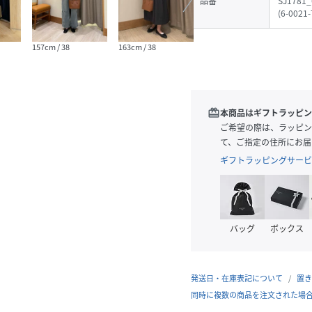
品番
SJ1781_
(
6-0021-
157cm / 38
163cm / 38
165cm / 38
165cm
redeem
本商品はギフトラッピン
ご希望の際は、ラッピン
て、ご指定の住所にお届
ギフトラッピングサービ
バッグ
ボックス
発送日・在庫表記について
置き
同時に複数の商品を注文された場