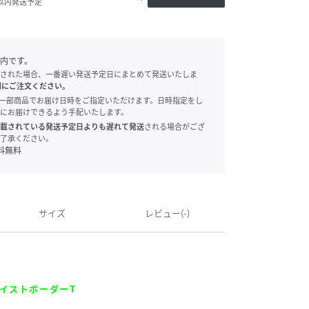
日以内発送予定
内です。
された場合、一番遅い発送予定日にまとめて発送いたしま
別にご注文ください。
onでは、一部商品でお届け日時をご指定いただけます。日時指定をし
にお届けできるよう手配いたします。
載されている発送予定日よりも遅れて発送
される場合がござ
了承ください。
料無料
サイズ
レビュー(-)
イストボーダーT