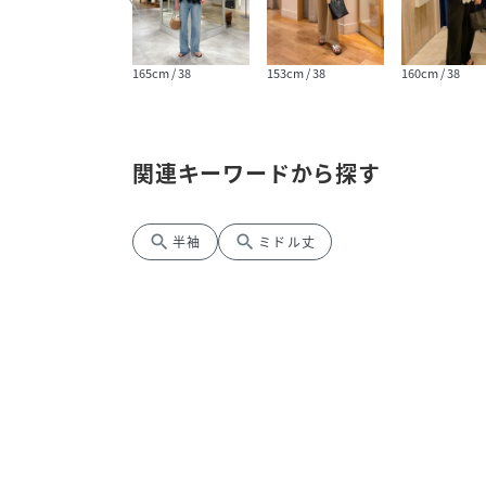
165cm / 38
165cm / 38
153cm / 38
160cm / 38
関連キーワードから探す
search
search
半袖
ミドル丈