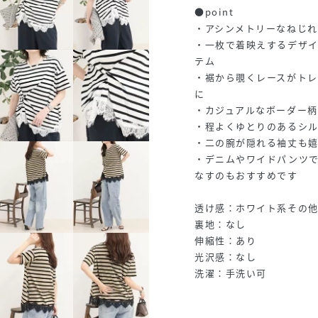
●point
・アシンメトリーなねじれ
・一枚で着映えするデザ
テム
・裾から覗くレースがトレ
に
・カジュアルなボーダー柄
・程よくゆとりのあるシ
・二の腕が隠れる袖丈も
・デニムやワイドパンツ
なすのもおすすめです
透け感：ホワイト系その
裏地：なし
伸縮性：あり
光沢感：なし
洗濯：手洗い可