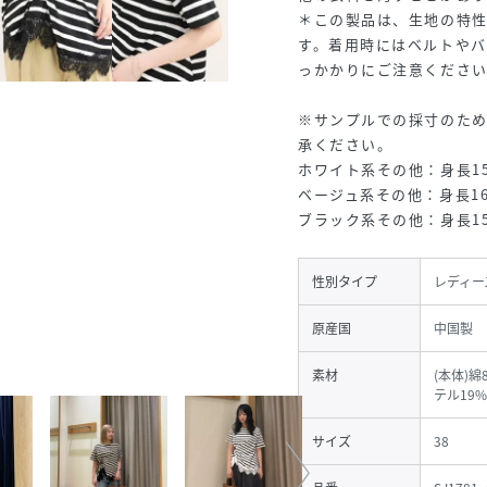
＊この製品は、生地の特
す。着用時にはベルトや
っかかりにご注意くださ
※サンプルでの採寸のた
承ください。
ホワイト系その他：身長15
ベージュ系その他：身長16
ブラック系その他：身長15
性別タイプ
レディー
原産国
中国製
素材
(本体)綿
テル19%
サイズ
38