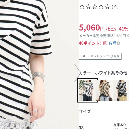
star_border
star_border
star_border
star_border
star_border
(
-
件
)
5,060
円 /税込
41
%
メーカー希望小売価格
8,580
円 
46
ポイント
1倍
内訳
SALE
ギフトラッピング対象
カラー：
ホワイト系その他
サイズ
在庫あり
38