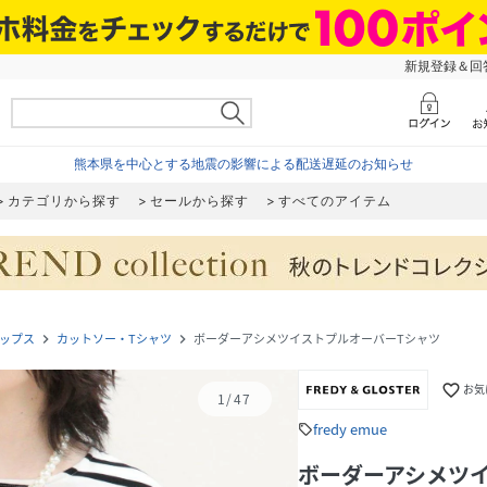
新規登録＆回答
熊本県を中心とする地震の影響による配送遅延のお知らせ
カテゴリから探す
セールから探す
すべてのアイテム
ップス
カットソー・Tシャツ
ボーダーアシメツイストプルオーバーTシャツ
navigate_next
navigate_next
favorite_border
お気
1
/
47
fredy emue
sell
ボーダーアシメツ