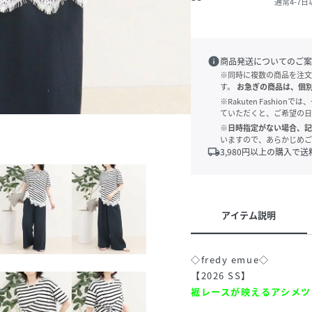
通常4-7
info
商品発送についてのご案
※同時に複数の商品を注文
す。
お急ぎの商品は、個
※Rakuten Fashi
ていただくと、ご希望の日
※日時指定がない場合、記
いますので、あらかじめご
local_shipping
3,980
円以上の購入で送
アイテム説明
◇fredy emue◇
他
【2026 SS】
裾レースが映えるアシメツ