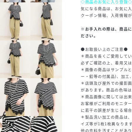
◇商品のお気に入り登録
気になる商品は、お気に
クーポン情報、入荷情報
※お手入れの際は、商品
ださい。
●お取扱い上のご注意●
＊商品を長くご愛用して
必ずご確認の上、着用又
＊画像の商品はサンプルと
ー・釦等の付属品)、加工
＊店頭及び屋外での撮影
があります。商品の色味
＊商品画像に関しては出
お客様がご利用のモニタ
に若干の誤差が生じる場
＊製品洗い加工の商品は
イズ等が1枚1枚異なりま
他の衣料を汚すことがあ