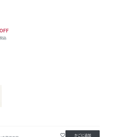
OFF
/税込
favorite_border
かごに追加