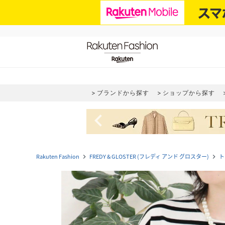
ブランドから探す
ショップから探す
navigate_before
Rakuten Fashion
FREDY & GLOSTER (フレディ アンド グロスター)
ト
navigate_next
navigate_next