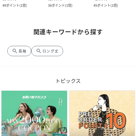
49
ポイント
(
1倍
)
36
ポイント
(
1倍
)
45
ポイント
(
1倍
)
関連キーワードから探す
search
search
長袖
ロング丈
トピックス