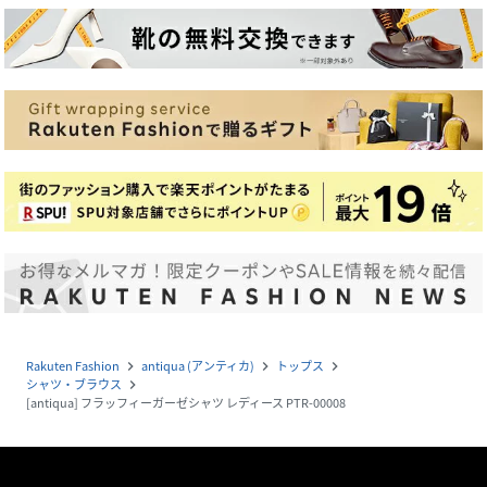
Rakuten Fashion
antiqua (アンティカ)
トップス
navigate_next
navigate_next
navigate_next
シャツ・ブラウス
navigate_next
[antiqua] フラッフィーガーゼシャツ レディース PTR-00008