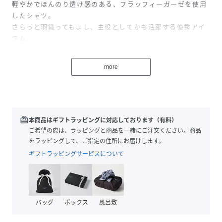
軽やかでほんのり透け感のある、フラッフィーガーゼを使用
したシャツ。
さらっと羽織ってもよし、主役としてかも活躍する優秀アイ
テム。
≪DETAIL≫
more
・シンプルで着回しやすいデザイン。
・印象的なサイドが長くなったシルエット。
・体型カバーも叶える長めの丈。
・きちんと感のあるネックライン。
redeem
本商品はギフトラッピングに対応しております（有料）
≪FABRIC≫
ご希望の際は、ラッピングと商品を一緒にご注文ください。商品
・薄手でふんわりとしたフラッフィーガーゼ生地。
をラッピングして、ご指定の住所にお届けします。
・優しい風合い漂うナチュラルなシワ。
ギフトラッピングサービスについて
・空気を含んだような軽やかさ。
※デザイン上、透け感のある生地を使用しておりますため、
必ずインナーをご着用ください。
バッグ
ボックス
風呂敷
※繊細なフラッフィーガーゼ生地のため、着用時のひっかけ
等には十分ご注意くださいませ。