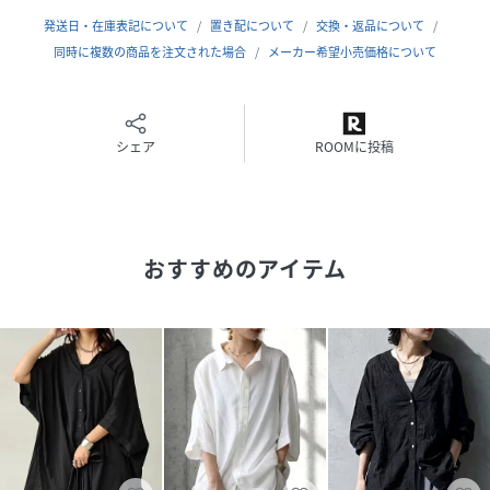
発送日・在庫表記について
置き配について
交換・返品について
≪SIZE≫
同時に複数の商品を注文された場合
メーカー希望小売価格について
Onesize
性別タイプ
レディース
シェア
ROOMに投稿
素材
ポリエステル70% 綿30%
サイズ
Onesize
おすすめのアイテム
品番
SG2656_PTR
(
PTR-00008-03-One SG2656
)