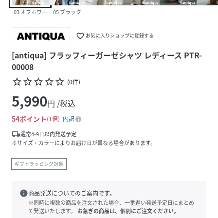
03 オフホワイト
05 ブラック
favorite_border
お気に入りショップに登録する
[antiqua] フラッフィーガーゼシャツ レディース PTR-
00008
star_border
star_border
star_border
star_border
star_border
(
0
件
)
5,990
円 /税込
54
ポイント
1倍
内訳
local_shipping
通常4-9日以内発送予定
※サイズ・カラーによりお届け日が異なる場合があります。
ギフトラッピング対象
info
商品発送についてのご案内です。
※同時に複数の商品を注文された場合、一番遅い発送予定日にまとめ
て発送いたします。
お急ぎの商品は、個別にご注文ください。