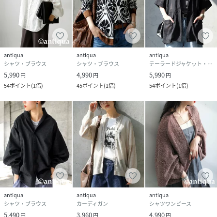
antiqua
antiqua
antiqua
シャツ・ブラウス
シャツ・ブラウス
テーラードジャケット・ブレザー
5,990
4,990
5,990
円
円
円
54
ポイント
(
1倍
)
45
ポイント
(
1倍
)
54
ポイント
(
1倍
)
antiqua
antiqua
antiqua
シャツ・ブラウス
カーディガン
シャツワンピース
5,490
3,960
4,990
円
円
円