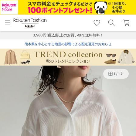
menu
home
search
favorite_border
shopping_cart
lock_outline
メニュー
トップ
検索
お気に入り
カート
ログイン
3,980円(税込)以上のお買い物で送料無料！
熊本県を中心とする地震の影響による配送遅延のお知らせ
1
/
17