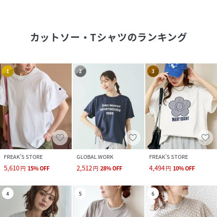
カットソー・Tシャツ
のランキング
1
2
3
FREAK’S STORE
GLOBAL WORK
FREAK’S STORE
5,610
2,512
4,494
円
15
%
OFF
円
28
%
OFF
円
10
%
OFF
4
5
6