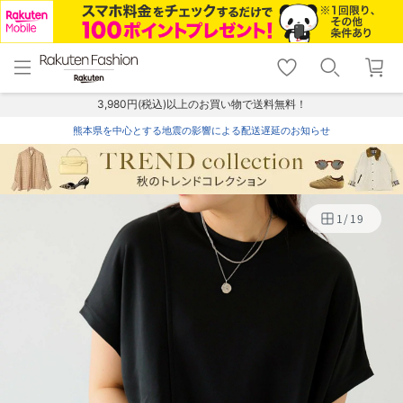
menu
home
search
favorite_border
shopping_cart
lock_outline
メニュー
トップ
検索
お気に入り
カート
ログイン
3,980円(税込)以上のお買い物で送料無料！
熊本県を中心とする地震の影響による配送遅延のお知らせ
1
/
19