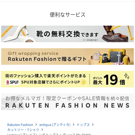
便利なサービス
Rakuten Fashion
antiqua (アンティカ)
トップス
navigate_next
navigate_next
navigate_next
カットソー・Tシャツ
navigate_next
[antiqua] アシメフレンチトップス レディース PN-00468