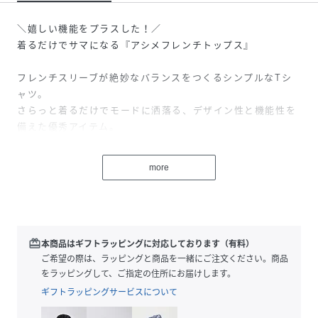
＼嬉しい機能をプラスした！／
着るだけでサマになる『アシメフレンチトップス』
フレンチスリーブが絶妙なバランスをつくるシンプルなTシ
ャツ。
さらっと着るだけでモードに洒落る、デザイン性と機能性を
備えた優秀アイテム。
≪DETAIL≫
more
・オンオフ着まわせるベーシックなシルエット。
・目を惹くさりげないアシメデザイン。
・上品な印象のフレンチスリーブ。
・抜け感を演出する裾スリット。
・リラクシーなゆったりサイジング。
redeem
本商品はギフトラッピングに対応しております（有料）
ご希望の際は、ラッピングと商品を一緒にご注文ください。商品
≪FABRIC≫
をラッピングして、ご指定の住所にお届けします。
・汗ばむ季節も快適に過ごせる抗菌、防臭機能。
ギフトラッピングサービスについて
・触るとひんやり心地よい接触冷感生地。