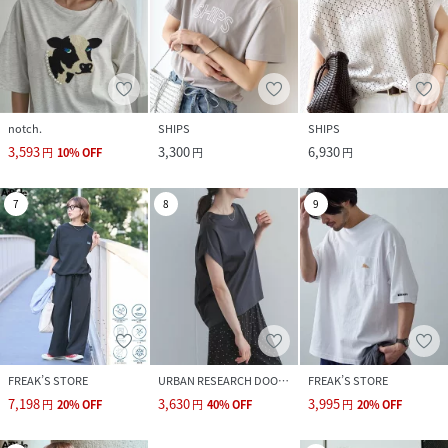
notch.
SHIPS
SHIPS
3,593
3,300
6,930
円
10
%
OFF
円
円
7
8
9
FREAK’S STORE
URBAN RESEARCH DOORS
FREAK’S STORE
7,198
3,630
3,995
円
20
%
OFF
円
40
%
OFF
円
20
%
OFF