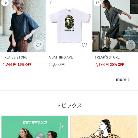
10
11
12
FREAK’S STORE
A BATHING APE
FREAK’S STORE
4,244
11,000
7,198
円
15
%
OFF
円
円
20
%
OFF
more
navigate_next
トピックス