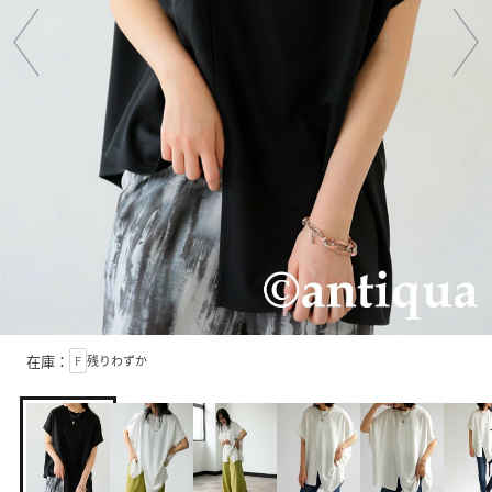
在庫：
F
残りわずか