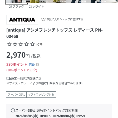
05 ブラック
03 ホワイト
favorite_border
お気に入りショップに登録する
[antiqua] アシメフレンチトップス レディース PN-
00468
star_border
star_border
star_border
star_border
star_border
(
0
件
)
2,970
円 /税込
270
ポイント
内訳
10%ポイントバック
local_shipping
通常4-9日以内発送予定
※サイズ・カラーによりお届け日が異なる場合があります。
スーパーDEAL
ギフトラッピング対象
schedule
スーパーDEAL
10
%ポイントバック対象期間
2026/08/05(水) 10:00
〜
2026/08/06(木) 09:59