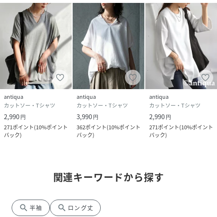
antiqua
antiqua
antiqua
カットソー・Tシャツ
カットソー・Tシャツ
カットソー・Tシャツ
2,990
3,990
2,990
円
円
円
271
ポイント
(
10%ポイント
362
ポイント
(
10%ポイント
271
ポイント
(
10%ポイント
バック
)
バック
)
バック
)
関連キーワードから探す
search
search
半袖
ロング丈