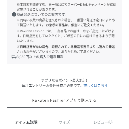
※本対象期間終了後、同一商品にてスーパーDEALキャンペーンが継続
実施されることがあります。
info
商品発送についてのご案内です。
※同時に複数の商品を注文された場合、一番遅い発送予定日にまとめ
て発送いたします。
お急ぎの商品は、個別にご注文ください。
※Rakuten Fashionでは、一部商品でお届け日時をご指定いただけま
す。日時指定をしていただくと、ご希望の日にお届けできるよう手配
いたします。
※日時指定がない場合、記載されている発送予定日よりも遅れて発送
される場合がございますので、あらかじめご了承ください。
local_shipping
3,980
円以上の購入で送料無料
アプリならポイント最大3倍！
毎月エントリー＆条件達成が必要です。
詳しくはこちら
Rakuten Fashionアプリで購入する
アイテム説明
サイズ
レビュー(0)