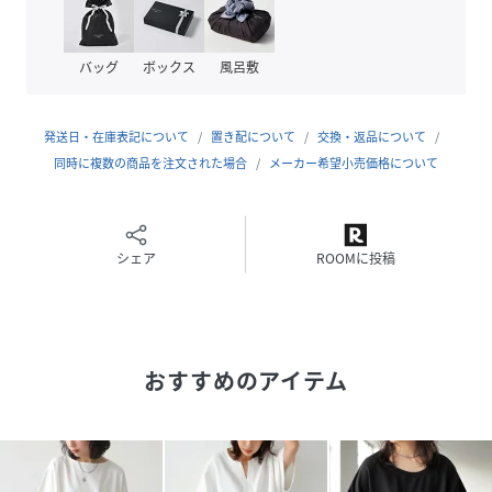
・ハリ感のある程よく薄手のダンボール生地。
・滑らかな少し光沢のある上質な質感。
バッグ
ボックス
風呂敷
≪SIZE≫
フリーサイズ！
発送日・在庫表記について
置き配について
交換・返品について
同時に複数の商品を注文された場合
メーカー希望小売価格について
性別タイプ
レディース
素材
ポリエステル55% レーヨン45%
シェア
ROOMに投稿
サイズ
F
品番
SG2655_PN
(
PN-00468-03-F SG2655
)
おすすめのアイテム