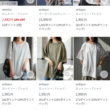
クーポン対象
aimoha
antiqua
antiqua
カットソー・Tシャツ
テーラードジャケット・ブレザー
カットソー・Tシャツ
2,442
15,990
1,991
円
10
%
OFF
円
円
22
ポイント
(
1倍
)
1,453
ポイント
(
10%ポイン
181
ポイント
(
10%ポイント
トバック
)
バック
)
antiqua
antiqua
antiqua
カットソー・Tシャツ
カットソー・Tシャツ
カットソー・Tシャツ
1,991
1,991
2,990
円
円
円
181
ポイント
(
10%ポイント
181
ポイント
(
10%ポイント
271
ポイント
(
10%ポイント
バック
)
バック
)
バック
)