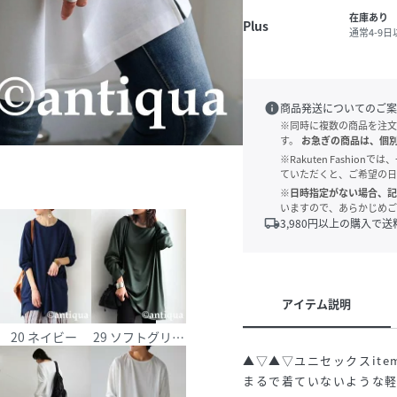
在庫あり
Plus
通常4-9
info
商品発送についてのご案
※同時に複数の商品を注文
す。
お急ぎの商品は、個
※Rakuten Fashi
ていただくと、ご希望の日
※日時指定がない場合、記
いますので、あらかじめご
local_shipping
3,980
円以上の購入で送
アイテム説明
レー
20 ネイビー
29 ソフトグリーン
▲▽▲▽ユニセックスite
まるで着ていないような軽