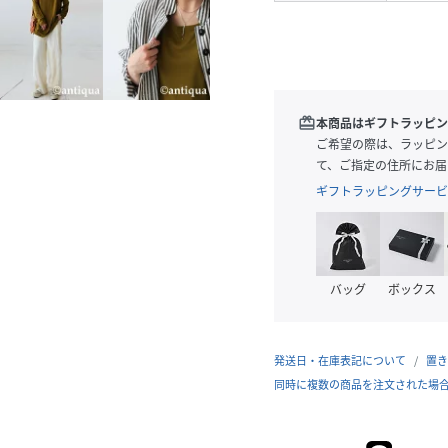
redeem
本商品はギフトラッピン
ご希望の際は、ラッピン
て、ご指定の住所にお届
ギフトラッピングサービ
バッグ
ボックス
発送日・在庫表記について
置き
同時に複数の商品を注文された場