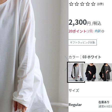
star_border
star_border
star_border
star_border
star_border
(
0
件
)
2,300
円 /税込
20
ポイント
1倍
内訳
ギフトラッピング対象
カラー：
03 ホワイト
サイズ
在庫あり
Regular
通常4-9