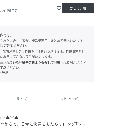
favorite_border
かごに追加
日以内発送予定
内です。
された場合、一番遅い発送予定日にまとめて発送いたしま
別にご注文ください。
onでは、一部商品でお届け日時をご指定いただけます。日時指定をし
にお届けできるよう手配いたします。
載されている発送予定日よりも遅れて発送
される場合がござ
了承ください。
料無料
サイズ
レビュー(0)
m▽▲▽▲
やかさで、日常に快適をもたらすロングTシャ