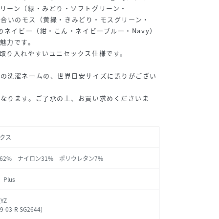
リーン（緑・みどり・ソフトグリーン・
げな風合いのモス（黄緑・きみどり・モスグリーン・
のネイビー（紺・こん・ネイビーブルー・Navy）
魅力です。
取り入れやすいユニセックス仕様です。
属の洗濯ネームの、世界目安サイズに誤りがござい
になります。ご了承の上、お買い求めくださいま
クス
62% ナイロン31% ポリウレタン7%
、Plus
YZ
9-03-R SG2644
)