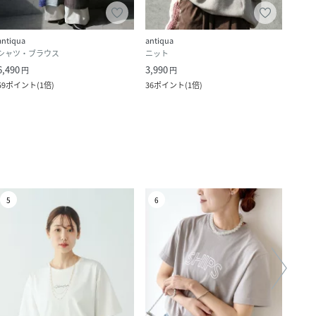
antiqua
antiqua
antiq
シャツ・ブラウス
ニット
ラッ
6,490
3,990
5,990
円
円
59
ポイント
(
1倍
)
36
ポイント
(
1倍
)
54
ポ
5
6
7