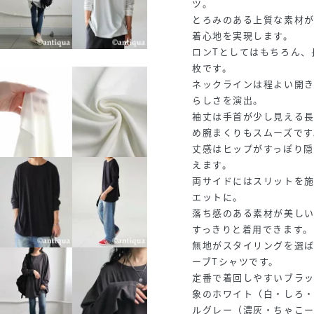
ツ。
とろみのある上質な素材
着心地を実現します。
ロンTとしてはもちろん、
枚です。
ネックラインは程よい開き
らしさを演出。
袖丈は手首が少し見える
め腕まくりもスムーズです
丈感はヒップがすっぽり
えます。
両サイドにはスリットを
エットに。
落ち感のある素材が美し
すっきりと着用できます。
無地がスタイリングを選ば
ーブTシャツです。
定番で着回しやすいブラッ
象のホワイト（白・しろ・
ルグレー（濃灰・ちゃこーる