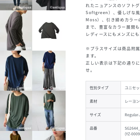
れたニュアンスのソフトグ
Softgreen）、優し
Moss）、引き締めカラー
まで、豊富なカラー展開も
レディースにもメンズにも
※プラスサイズは商品附
ます。
正しい表示は下記の通り
せ。
性別タイプ
ユニセッ
素材
レーヨン
サイズ
Regular
品番
SG2644_
(
YZ-0009