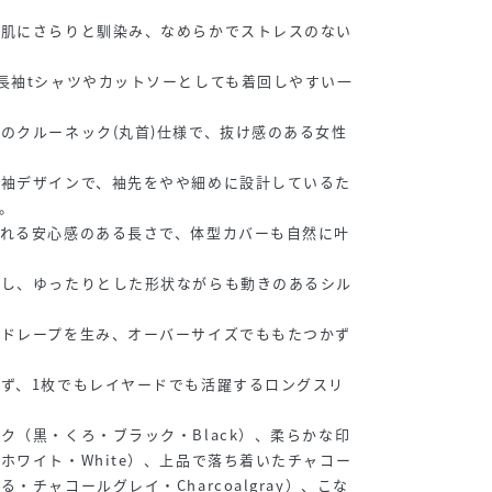
が肌にさらりと馴染み、なめらかでストレスのない
長袖tシャツやカットソーとしても着回しやすい一
のクルーネック(丸首)仕様で、抜け感のある女性
長袖デザインで、袖先をやや細めに設計しているた
。
隠れる安心感のある長さで、体型カバーも自然に叶
施し、ゆったりとした形状ながらも動きのあるシル
いドレープを生み、オーバーサイズでももたつかず
ず、1枚でもレイヤードでも活躍するロングスリ
ク（黒・くろ・ブラック・Black）、柔らかな印
ホワイト・White）、上品で落ち着いたチャコー
・チャコールグレイ・Charcoalgray）、こな