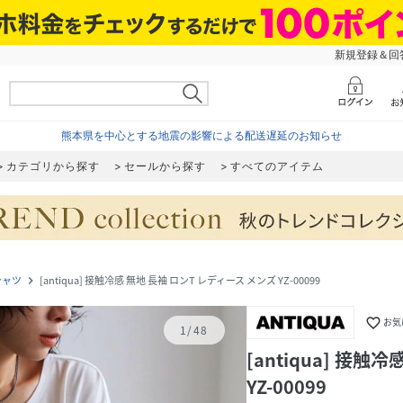
新規登録＆回答
熊本県を中心とする地震の影響による配送遅延のお知らせ
カテゴリから探す
セールから探す
すべてのアイテム
シャツ
[antiqua] 接触冷感 無地 長袖 ロンT レディース メンズ YZ-00099
navigate_next
favorite_border
お気
1
/
48
[antiqua] 接
YZ-00099