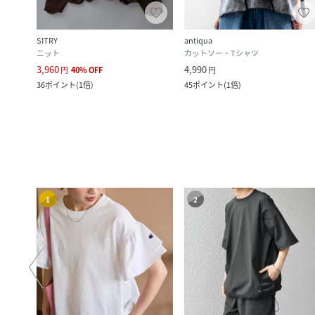
SITRY
antiqua
ニット
カットソー・Tシャツ
3,960
4,990
円
40
%
OFF
円
36
ポイント
(
1倍
)
45
ポイント
(
1倍
)
1
2