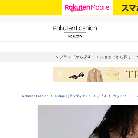
ブランドから探す
ショップから探す
navigate_before
Rakuten Fashion
antiqua (アンティカ)
トップス
カットソー・T
navigate_next
navigate_next
navigate_next