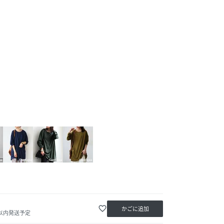
favorite_border
かごに追加
日以内発送予定