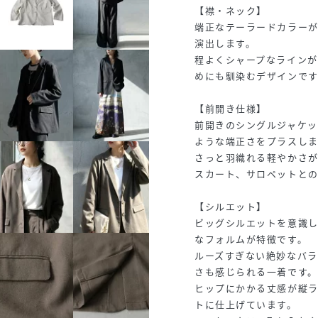
【襟・ネック】
端正なテーラードカラー
演出します。
程よくシャープなライン
めにも馴染むデザインです
【前開き仕様】
前開きのシングルジャケ
ような端正さをプラスし
さっと羽織れる軽やかさ
スカート、サロペットと
【シルエット】
ビッグシルエットを意識
なフォルムが特徴です。
ルーズすぎない絶妙なバ
さも感じられる一着です。
ヒップにかかる丈感が縦
トに仕上げています。