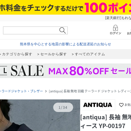
[楽天銀行]もれ
熊本県を中心とする地震の影響による配送遅延のお知らせ
カテゴリから探す
セールから探す
すべてのアイテム
ーラードジャケット・ブレザー
[antiqua] 長袖 無地 羽織 テーラード ジャケット レディース 
navigate_next
favorite_border
お気
1
/
34
[antiqua] 長
ィース YP-00197