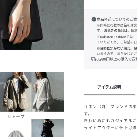
info
商品発送についてのご案
※同時に複数の商品を注文
す。
お急ぎの商品は、個
※Rakuten Fashi
ていただくと、ご希望の日
※日時指定がない場合、記
いますので、あらかじめご
local_shipping
3,980
円以上の購入で送
アイテム説明
リネン（麻）ブレンドの
す。
10 トープ
きれいめにもカジュアル
ライトアウターに仕上げ