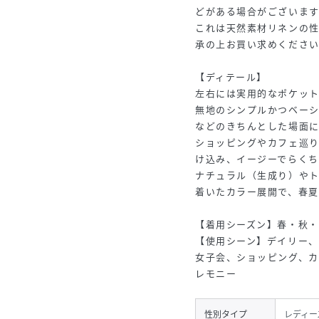
どがある場合がございま
これは天然素材リネンの
承の上お買い求めくださ
【ディテール】
左右には実用的なポケッ
無地のシンプルかつベー
などのきちんとした場面
ショッピングやカフェ巡
け込み、イージーでらくち
ナチュラル（生成り）や
着いたカラー展開で、春夏
【着用シーズン】春・秋・
【使用シーン】デイリー
女子会、ショッピング、カ
レモニー
性別タイプ
レディー