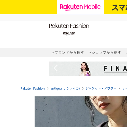
ブランドから探す
ショップから探す
navigate_before
Rakuten Fashion
antiqua (アンティカ)
ジャケット・アウター
テ
navigate_next
navigate_next
navigate_next