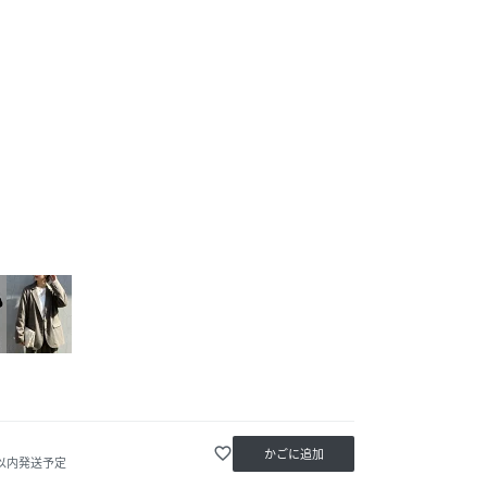
favorite_border
かごに追加
日以内発送予定