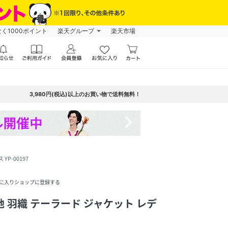
なく1000ポイント
楽天グループ
楽天市場
3,980円(税込)以上のお買い物で送料無料！
navigate_next
YP-00197
に入りショップに登録する
袖 無地 羽織 テーラード ジャケット レデ