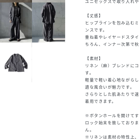
ユニセックスで取り入れ
【丈感】
ヒップラインを包み込む
ンスです。
重ね着やレイヤードスタ
ちろん、インナー次第で秋
【素材】
リネン（麻）ブレンドに
す。
軽量で軽い着心地ながら
適な風合いが魅力です。
さらりとした肌あたりで
着用できます。
※ボタンホールを開けて
ロック始末を致しており
ん。
※リネンは素材の特性上