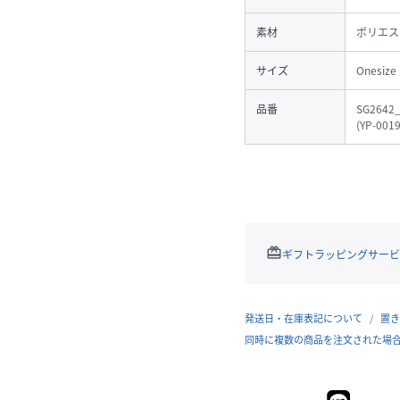
素材
ポリエス
サイズ
Onesize
品番
SG2642
(
YP-001
redeem
ギフトラッピングサービ
発送日・在庫表記について
置き
同時に複数の商品を注文された場