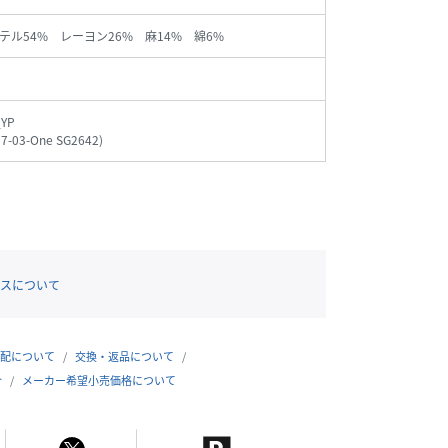
テル54% レーヨン26% 麻14% 綿6%
_YP
97-03-One SG2642
)
スについて
配について
交換・返品について
合
メーカー希望小売価格について