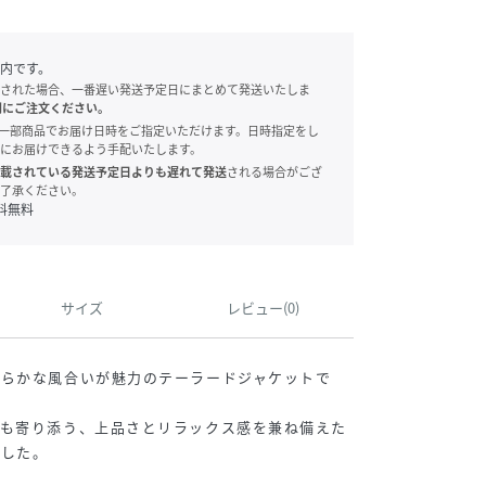
内です。
された場合、一番遅い発送予定日にまとめて発送いたしま
別にご注文ください。
onでは、一部商品でお届け日時をご指定いただけます。日時指定をし
にお届けできるよう手配いたします。
載されている発送予定日よりも遅れて発送
される場合がござ
了承ください。
料無料
サイズ
レビュー(0)
柔らかな風合いが魅力のテーラードジャケットで
にも寄り添う、上品さとリラックス感を兼ね備えた
ました。