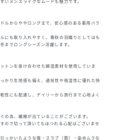
やすいメンズライクなムードも魅力です。
ミドルからややロング丈で、安心感のある着用バラ
イルにも取り入れやすく、春秋の羽織りとしてはも
冬までロングシーズン活躍します。
コットンを掛け合わせた綿混素材を使用していま
しっかり生地感も備え、通気性や吸湿性に優れた快
速乾性にも配慮し、デイリーから旅行まで心地よく
すぐの為、繊維が出ていることがございます。
ますので切って頂いてもほつれる心配はございませ
、引っかいたような傷・スラブ（筋）・染めムラな