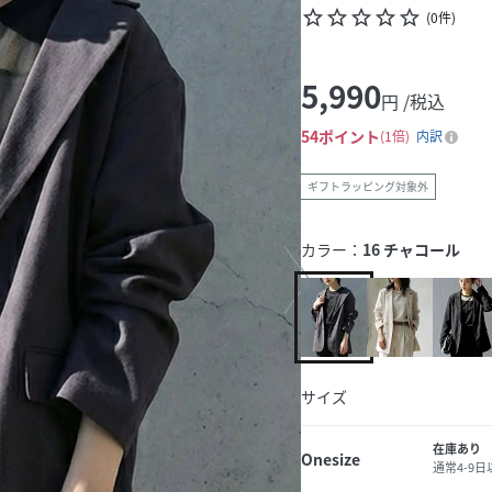
star_border
star_border
star_border
star_border
star_border
(
0
件
)
5,990
円 /税込
54
ポイント
1倍
内訳
ギフトラッピング対象外
カラー：
16 チャコール
サイズ
在庫あり
Onesize
通常4-9