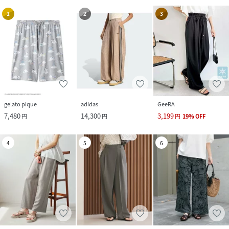
1
2
3
サイズ
Large、Medium
品番
SG2641_ZY
(
ZY-00129-05-L SG2641
)
gelato pique
adidas
GeeRA
7,480
14,300
3,199
円
円
円
19
%
OFF
4
5
6