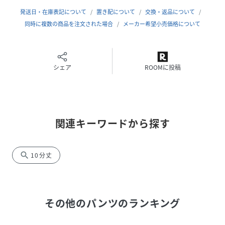
発送日・在庫表記について
置き配について
交換・返品について
【デザイン】
同時に複数の商品を注文された場合
メーカー希望小売価格について
無地のシンプルなデザインだから着回し力が高く、デイリー
から通勤、ワンマイルまで幅広いシーンで活躍。
ユニセックスで着用可能なサイズ感で、リンクコーデも楽し
める一本です。
シェア
ROOMに投稿
ブラック（黒）やグレー（灰色）、スモーキーネイビー
（紺）、トープ、アイボリーベージュ、グリーン（緑）、マ
スタード（黄）、レッド（赤）、パープル（紫）など、豊富
関連キーワードから探す
なカラー展開も魅力です。
【着用シーズン】春・夏・秋・冬・オールシーズン
search
10分丈
【使用シーン】デイリー、お出かけ、旅行、通勤、リラック
スタイム、ワンマイル、カフェ巡り
性別タイプ
その他のパンツ
ユニセックス
のランキング
素材
ポリエステル97% ポリウレタン：3%