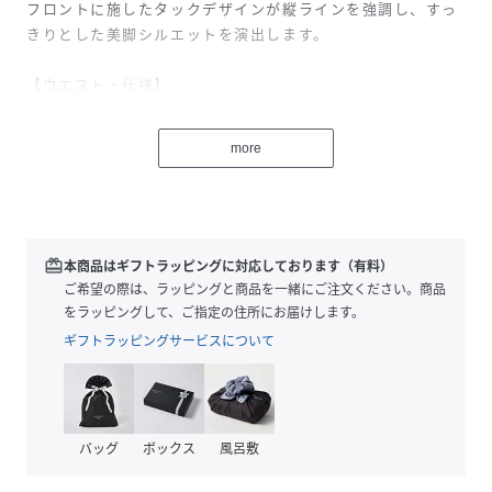
フロントに施したタックデザインが縦ラインを強調し、すっ
きりとした美脚シルエットを演出します。
【ウエスト・仕様】
ウエストは総ゴム仕様で着脱しやすく、内側の調節紐付きで
お好みのフィット感に調整可能。
more
サイドとバックには便利なポケットを施し、デイリー使いし
やすい実用性も兼ね備えました。
【丈感・シルエット】
フルレングスの丈感と、裾に向かって細くなるテーパードシ
redeem
本商品はギフトラッピングに対応しております（有料）
ルエットが自然な体型カバーを叶えます。
ご希望の際は、ラッピングと商品を一緒にご注文ください。商品
ゆったりとしたサイズ感ながらも、落ち感のあるラインです
をラッピングして、ご指定の住所にお届けします。
っきり見えするバランスに仕上げました。
ギフトラッピングサービスについて
【素材】
さらりとした軽やかな素材にストレッチ性をプラスし、動き
やすく快適な穿き心地に。
バッグ
ボックス
風呂敷
リラックス感がありながらも上品見えする風合いで、きれい
めにもカジュアルにも馴染みます。