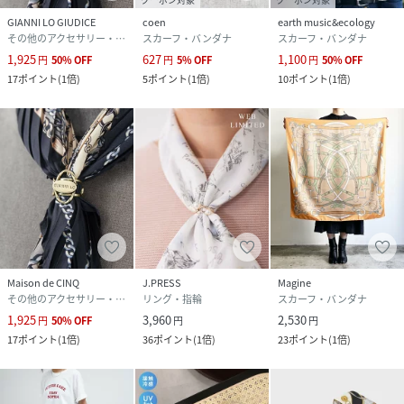
GIANNI LO GIUDICE
coen
earth music&ecology
その他のアクセサリー・腕時計
スカーフ・バンダナ
スカーフ・バンダナ
1,925
627
1,100
円
50
%
OFF
円
5
%
OFF
円
50
%
OFF
17
ポイント
(
1倍
)
5
ポイント
(
1倍
)
10
ポイント
(
1倍
)
Maison de CINQ
J.PRESS
Magine
その他のアクセサリー・腕時計
リング・指輪
スカーフ・バンダナ
1,925
3,960
2,530
円
50
%
OFF
円
円
17
ポイント
(
1倍
)
36
ポイント
(
1倍
)
23
ポイント
(
1倍
)