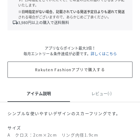
いたします。
※日時指定がない場合、記載されている発送予定日よりも遅れて発送
される場合がございますので、あらかじめご了承ください。
local_shipping
3,980
円以上の購入で送料無料
アプリならポイント最大3倍！
毎月エントリー＆条件達成が必要です。
詳しくはこちら
Rakuten Fashionアプリで購入する
アイテム説明
レビュー(-)
シンプルな使いやすいデザインのスカーフリングです。
サイズ
A クロス：2cm×2cm リング内径1.9cm