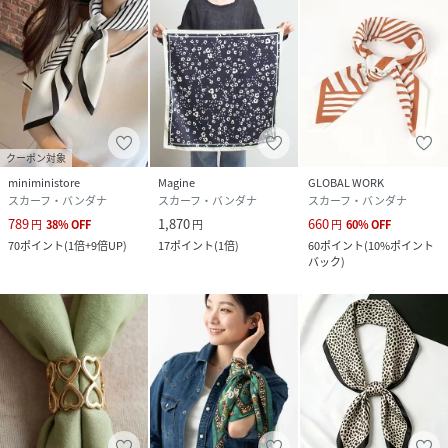
クーポン対象
miniministore
Magine
GLOBAL WORK
スカーフ・バンダナ
スカーフ・バンダナ
スカーフ・バンダナ
789
1,870
660
円
38
%
OFF
円
円
60
%
OFF
70
ポイント
(
1倍+9倍UP
)
17
ポイント
(
1倍
)
60
ポイント
(
10%ポイント
バック
)