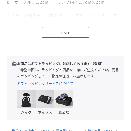
B サークル：2.2cm リング内径1.7cm×2cm
母の日 お誕生日祝い卒業祝い 入学祝 バレンタインデ
ー ホワイトデー 自分へのご褒美 クリスマス
敬老の日還暦 古希 喜寿 傘寿 八十寿 卒寿 白寿など
more
の プレゼントにもピッタリです。
性別タイプ
レディース
redeem
本商品はギフトラッピングに対応しております（有料）
素材
合金
ご希望の際は、ラッピングと商品を一緒にご注文ください。商品
をラッピングして、ご指定の住所にお届けします。
サイズ
FREE
ギフトラッピングサービスについて
品番
SE9350_SZT
(
SZT-SR2-AGD-F SE9350
)
バッグ
ボックス
風呂敷
発送日・在庫表記について
置き配について
交換・返品について