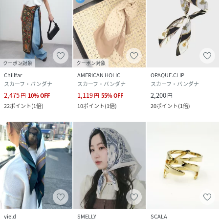
クーポン対象
クーポン対象
Chillfar
AMERICAN HOLIC
OPAQUE.CLIP
スカーフ・バンダナ
スカーフ・バンダナ
スカーフ・バンダナ
2,475
1,119
2,200
円
10
%
OFF
円
55
%
OFF
円
22
ポイント
(
1倍
)
10
ポイント
(
1倍
)
20
ポイント
(
1倍
)
yield
SMELLY
SCALA