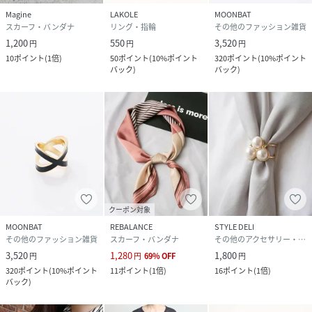
Magine
LAKOLE
MOONBAT
スカーフ・バンダナ
リング・指輪
その他のファッション雑貨
1,200
550
3,520
円
円
円
10
ポイント
(
1倍
)
50
ポイント
(
10%ポイント
320
ポイント
(
10%ポイント
バック
)
バック
)
クーポン対象
MOONBAT
REBALANCE
STYLE DELI
その他のファッション雑貨
スカーフ・バンダナ
その他のアクセサリー・腕時計
3,520
1,280
1,800
円
円
69
%
OFF
円
320
ポイント
(
10%ポイント
11
ポイント
(
1倍
)
16
ポイント
(
1倍
)
バック
)