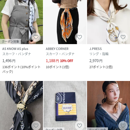
クーポン対象
AS KNOW AS plus
ABBEY CORNER
J.PRESS
スカーフ・バンダナ
スカーフ・バンダナ
リング・指輪
1,496
1,188
2,970
円
円
10
%
OFF
円
136
ポイント
(
10%ポイント
10
ポイント
(
1倍
)
27
ポイント
(
1倍
)
バック
)
クーポン対象
クーポン対象