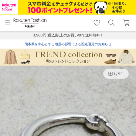
menu
home
search
favorite_border
shopping_cart
lock_outline
メニュー
トップ
検索
お気に入り
カート
ログイン
3,980円(税込)以上のお買い物で送料無料！
熊本県を中心とする地震の影響による配送遅延のお知らせ
1
/
50