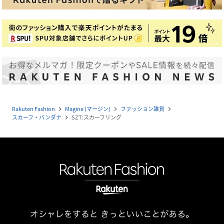
Rakuten Fashion
Magine (マージン)
ファッション雑貨
navigate_next
navigate_next
navigate_next
スカーフ・バンダナ
SZT:スカーフリング
navigate_next