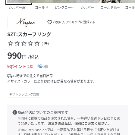
シルバー系その他
ゴールド
ピンクゴールド
シルバー
ゴールド系その他
ゴール
favorite_border
お気に入りショップに登録する
SZT:スカーフリング
star_border
star_border
star_border
star_border
star_border
(
-
件
)
990
円 /税込
9
ポイント
1倍
内訳
local_shipping
12時までの注文で当日出荷
※サイズ・カラーによりお届け日が異なる場合があります。
ギフトラッピング対象
info
商品発送についてのご案内です。
※同時に複数の商品を注文された場合、一番遅い発送予定日にまとめ
て発送いたします。
お急ぎの商品は、個別にご注文ください。
※Rakuten Fashionでは、一部商品でお届け日時をご指定いただけま
す。日時指定をしていただくと、ご希望の日にお届けできるよう手配