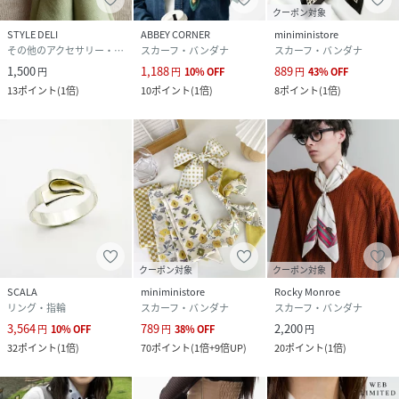
クーポン対象
STYLE DELI
ABBEY CORNER
miniministore
その他のアクセサリー・腕時計
スカーフ・バンダナ
スカーフ・バンダナ
1,500
1,188
889
円
円
10
%
OFF
円
43
%
OFF
13
ポイント
(
1倍
)
10
ポイント
(
1倍
)
8
ポイント
(
1倍
)
クーポン対象
クーポン対象
SCALA
miniministore
Rocky Monroe
リング・指輪
スカーフ・バンダナ
スカーフ・バンダナ
3,564
789
2,200
円
10
%
OFF
円
38
%
OFF
円
32
ポイント
(
1倍
)
70
ポイント
(
1倍+9倍UP
)
20
ポイント
(
1倍
)