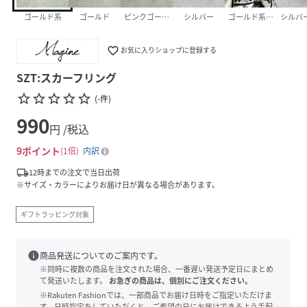
ゴールド系
ゴールド
ピンクゴールド
シルバー
ゴールド系その他
シルバ
favorite_border
お気に入りショップに登録する
SZT:スカーフリング
star_border
star_border
star_border
star_border
star_border
(
-
件
)
990
円 /税込
9
ポイント
1倍
内訳
local_shipping
12時までの注文で当日出荷
※サイズ・カラーによりお届け日が異なる場合があります。
ギフトラッピング対象
info
商品発送についてのご案内です。
※同時に複数の商品を注文された場合、一番遅い発送予定日にまとめ
て発送いたします。
お急ぎの商品は、個別にご注文ください。
※Rakuten Fashionでは、一部商品でお届け日時をご指定いただけま
す。日時指定をしていただくと、ご希望の日にお届けできるよう手配