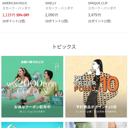
AMERICAN HOLIC
SMELLY
OPAQUE.CLIP
スカーフ・バンダナ
スカーフ・バンダナ
スカーフ・バンダナ
1,119
2,090
3,479
円
55
%
OFF
円
円
10
ポイント
(
1倍
)
19
ポイント
(
1倍
)
31
ポイント
(
1倍
)
トピックス