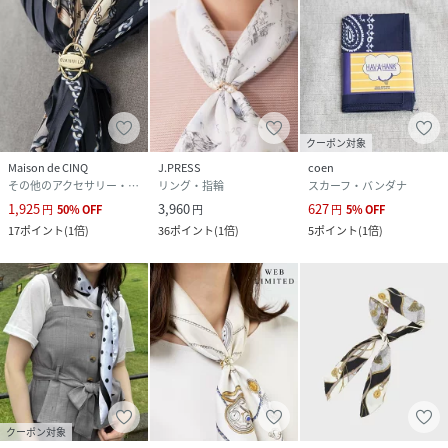
クーポン対象
Maison de CINQ
J.PRESS
coen
その他のアクセサリー・腕時計
リング・指輪
スカーフ・バンダナ
1,925
3,960
627
円
50
%
OFF
円
円
5
%
OFF
17
ポイント
(
1倍
)
36
ポイント
(
1倍
)
5
ポイント
(
1倍
)
クーポン対象