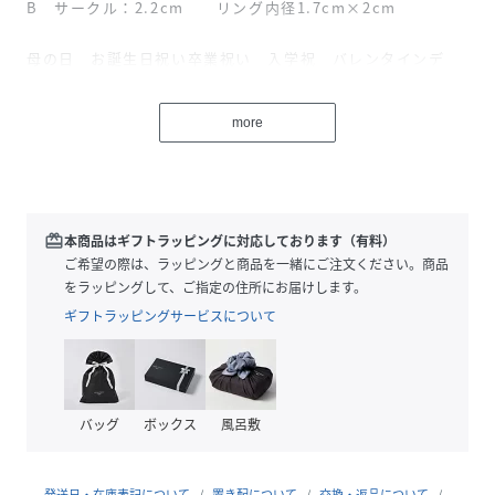
B サークル：2.2cm リング内径1.7cm×2cm
母の日 お誕生日祝い卒業祝い 入学祝 バレンタインデ
ー ホワイトデー 自分へのご褒美 クリスマス
敬老の日還暦 古希 喜寿 傘寿 八十寿 卒寿 白寿など
more
の プレゼントにもピッタリです。
性別タイプ
レディース
redeem
本商品はギフトラッピングに対応しております（有料）
素材
合金
ご希望の際は、ラッピングと商品を一緒にご注文ください。商品
をラッピングして、ご指定の住所にお届けします。
サイズ
FREE
ギフトラッピングサービスについて
品番
SE9350_SZT
(
SZT-SR2-AGD-F SE9350
)
バッグ
ボックス
風呂敷
発送日・在庫表記について
置き配について
交換・返品について