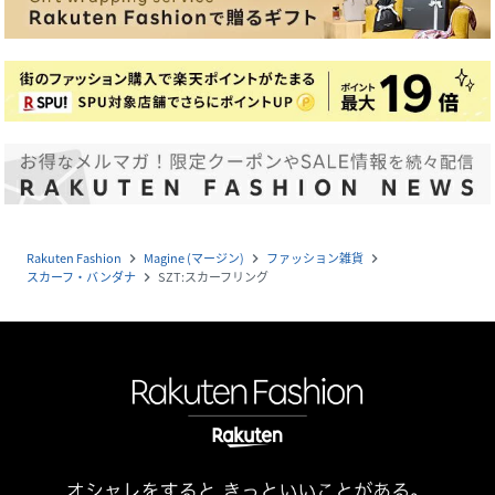
Rakuten Fashion
Magine (マージン)
ファッション雑貨
navigate_next
navigate_next
navigate_next
スカーフ・バンダナ
SZT:スカーフリング
navigate_next