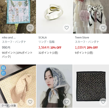
niko and ...
SCALA
Teem Store
スカーフ・バンダナ
リング・指輪
スカーフ・バンダナ
990
3,564
1,039
円
円
10
%
OFF
円
20
%
OFF
90
ポイント
(
10%ポイント
32
ポイント
(
1倍
)
9
ポイント
(
1倍
)
バック
)
クーポン対象