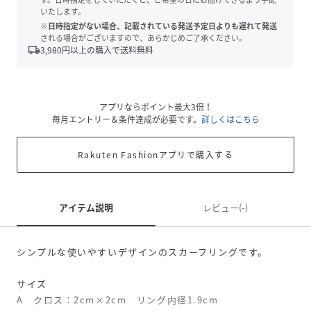
いたします。
※日時指定がない場合、記載されている発送予定日よりも遅れて発送
される場合がございますので、あらかじめご了承ください。
local_shipping
3,980
円以上の購入で送料無料
アプリならポイント最大3倍！
毎月エントリー＆条件達成が必要です。
詳しくはこちら
Rakuten Fashionアプリで購入する
アイテム説明
レビュー(-)
シンプルな使いやすいデザインのスカーフリングです。
サイズ
A クロス：2cm×2cm リング内径1.9cm