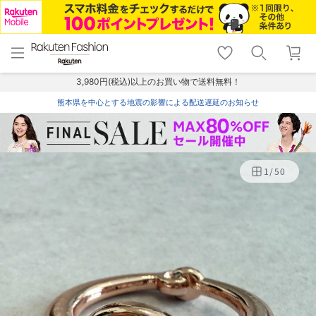
menu
home
search
favorite_border
shopping_cart
lock_outline
メニュー
トップ
検索
お気に入り
カート
ログイン
3,980円(税込)以上のお買い物で送料無料！
熊本県を中心とする地震の影響による配送遅延のお知らせ
1
/
50