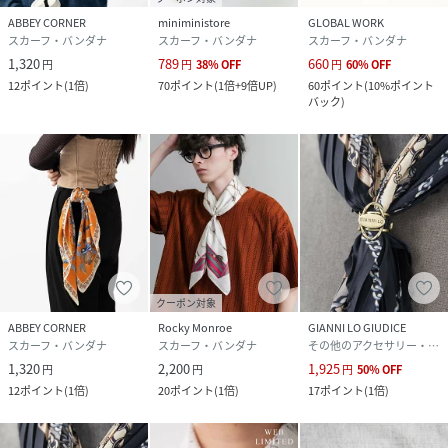
ABBEY CORNER
miniministore
GLOBAL WORK
スカーフ・バンダナ
スカーフ・バンダナ
スカーフ・バンダナ
1,320
789
660
円
円
38
%
OFF
円
60
%
OFF
12
ポイント
(
1倍
)
70
ポイント
(
1倍+9倍UP
)
60
ポイント
(
10%ポイント
バック
)
クーポン対象
ABBEY CORNER
Rocky Monroe
GIANNI LO GIUDICE
スカーフ・バンダナ
スカーフ・バンダナ
その他のアクセサリー・腕時計
1,320
2,200
1,925
円
円
円
50
%
OFF
12
ポイント
(
1倍
)
20
ポイント
(
1倍
)
17
ポイント
(
1倍
)