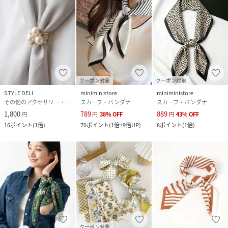
クーポン対象
クーポン対象
STYLE DELI
miniministore
miniministore
その他のアクセサリー・腕時計
スカーフ・バンダナ
スカーフ・バンダナ
1,800
789
889
円
円
38
%
OFF
円
43
%
OFF
16
ポイント
(
1倍
)
70
ポイント
(
1倍+9倍UP
)
8
ポイント
(
1倍
)
クーポン対象