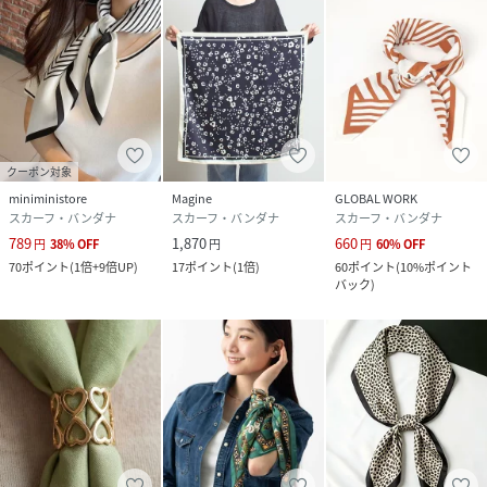
クーポン対象
miniministore
Magine
GLOBAL WORK
スカーフ・バンダナ
スカーフ・バンダナ
スカーフ・バンダナ
789
1,870
660
円
38
%
OFF
円
円
60
%
OFF
70
ポイント
(
1倍+9倍UP
)
17
ポイント
(
1倍
)
60
ポイント
(
10%ポイント
バック
)