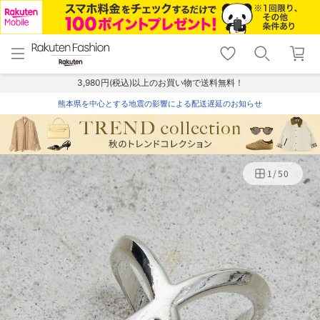
menu
home
search
favorite_border
shopping_cart
lock_outline
メニュー
トップ
検索
お気に入り
カート
ログイン
3,980円(税込)以上のお買い物で送料無料！
熊本県を中心とする地震の影響による配送遅延のお知らせ
1
/
50