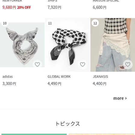
NEWYORKER
SHIPS
MAISON SPECIAL
9,680
7,920
6,600
円
20
%
OFF
円
円
10
11
12
adidas
GLOBAL WORK
JEANASIS
3,300
4,490
4,400
円
円
円
more
navigate_next
トピックス