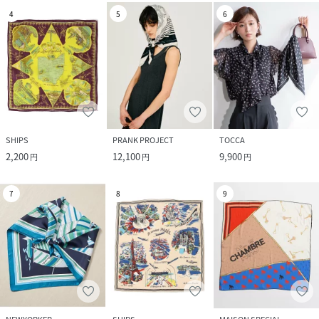
4
5
6
SHIPS
PRANK PROJECT
TOCCA
2,200
12,100
9,900
円
円
円
7
8
9