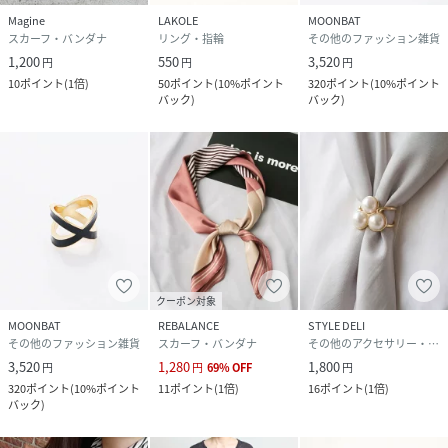
Magine
LAKOLE
MOONBAT
スカーフ・バンダナ
リング・指輪
その他のファッション雑貨
1,200
550
3,520
円
円
円
10
ポイント
(
1倍
)
50
ポイント
(
10%ポイント
320
ポイント
(
10%ポイント
バック
)
バック
)
クーポン対象
MOONBAT
REBALANCE
STYLE DELI
その他のファッション雑貨
スカーフ・バンダナ
その他のアクセサリー・腕時計
3,520
1,280
1,800
円
円
69
%
OFF
円
320
ポイント
(
10%ポイント
11
ポイント
(
1倍
)
16
ポイント
(
1倍
)
バック
)