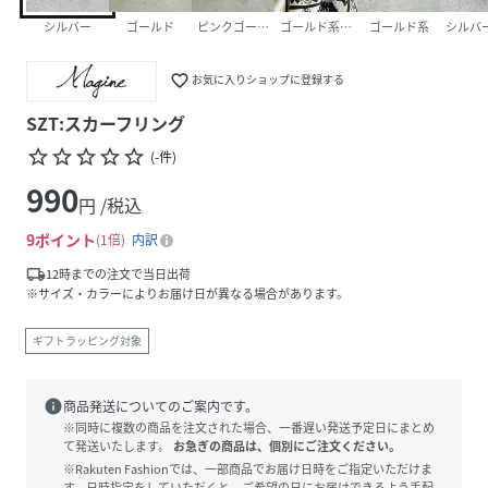
シルバー
ゴールド
ピンクゴールド
ゴールド系その他
ゴールド系
シルバ
favorite_border
お気に入りショップに登録する
SZT:スカーフリング
star_border
star_border
star_border
star_border
star_border
(
-
件
)
990
円 /税込
9
ポイント
1倍
内訳
local_shipping
12時までの注文で当日出荷
※サイズ・カラーによりお届け日が異なる場合があります。
ギフトラッピング対象
info
商品発送についてのご案内です。
※同時に複数の商品を注文された場合、一番遅い発送予定日にまとめ
て発送いたします。
お急ぎの商品は、個別にご注文ください。
※Rakuten Fashionでは、一部商品でお届け日時をご指定いただけま
す。日時指定をしていただくと、ご希望の日にお届けできるよう手配