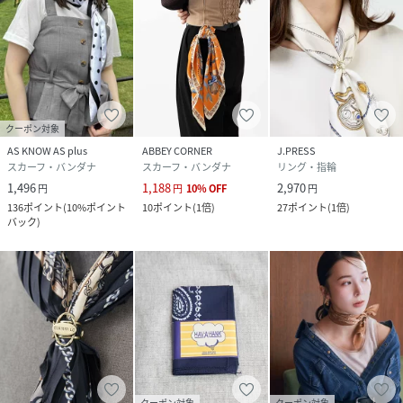
クーポン対象
AS KNOW AS plus
ABBEY CORNER
J.PRESS
スカーフ・バンダナ
スカーフ・バンダナ
リング・指輪
1,496
1,188
2,970
円
円
10
%
OFF
円
136
ポイント
(
10%ポイント
10
ポイント
(
1倍
)
27
ポイント
(
1倍
)
バック
)
クーポン対象
クーポン対象