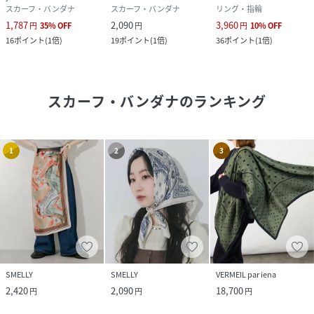
スカーフ・バンダナ
スカーフ・バンダナ
リング・指輪
1,787
2,090
3,960
円
35
%
OFF
円
円
10
%
OFF
16
ポイント
(
1倍
)
19
ポイント
(
1倍
)
36
ポイント
(
1倍
)
スカーフ・バンダナ
のランキング
1
2
3
SMELLY
SMELLY
VERMEIL par iena
2,420
2,090
18,700
円
円
円