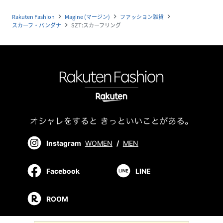
Rakuten Fashion
Magine (マージン)
ファッション雑貨
navigate_next
navigate_next
navigate_next
スカーフ・バンダナ
SZT:スカーフリング
navigate_next
Instagram
WOMEN
/
MEN
Facebook
LINE
ROOM