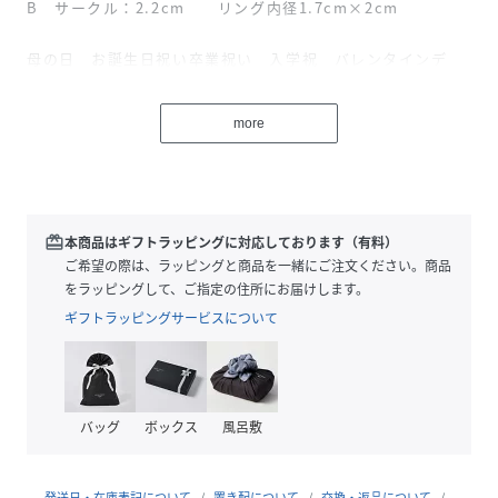
B サークル：2.2cm リング内径1.7cm×2cm
母の日 お誕生日祝い卒業祝い 入学祝 バレンタインデ
ー ホワイトデー 自分へのご褒美 クリスマス
敬老の日還暦 古希 喜寿 傘寿 八十寿 卒寿 白寿など
more
の プレゼントにもピッタリです。
性別タイプ
レディース
redeem
本商品はギフトラッピングに対応しております（有料）
素材
合金
ご希望の際は、ラッピングと商品を一緒にご注文ください。商品
をラッピングして、ご指定の住所にお届けします。
サイズ
FREE
ギフトラッピングサービスについて
品番
SE9350_SZT
(
SZT-SR2-AGD-F SE9350
)
バッグ
ボックス
風呂敷
発送日・在庫表記について
置き配について
交換・返品について