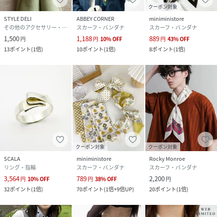
クーポン対象
STYLE DELI
ABBEY CORNER
miniministore
その他のアクセサリー・腕時計
スカーフ・バンダナ
スカーフ・バンダナ
1,500
1,188
889
円
円
10
%
OFF
円
43
%
OFF
13
ポイント
(
1倍
)
10
ポイント
(
1倍
)
8
ポイント
(
1倍
)
クーポン対象
クーポン対象
SCALA
miniministore
Rocky Monroe
リング・指輪
スカーフ・バンダナ
スカーフ・バンダナ
3,564
789
2,200
円
10
%
OFF
円
38
%
OFF
円
32
ポイント
(
1倍
)
70
ポイント
(
1倍+9倍UP
)
20
ポイント
(
1倍
)