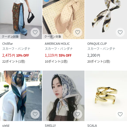
クーポン対象
クーポン対象
Chillfar
AMERICAN HOLIC
OPAQUE.CLIP
スカーフ・バンダナ
スカーフ・バンダナ
スカーフ・バンダナ
2,475
1,119
2,200
円
10
%
OFF
円
55
%
OFF
円
22
ポイント
(
1倍
)
10
ポイント
(
1倍
)
20
ポイント
(
1倍
)
yield
SMELLY
SCALA