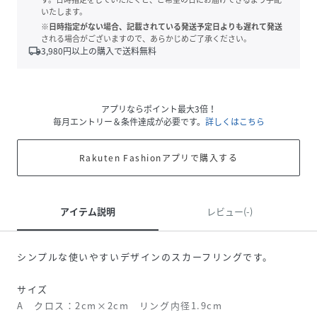
いたします。
※日時指定がない場合、記載されている発送予定日よりも遅れて発送
される場合がございますので、あらかじめご了承ください。
local_shipping
3,980
円以上の購入で送料無料
アプリならポイント最大3倍！
毎月エントリー＆条件達成が必要です。
詳しくはこちら
Rakuten Fashionアプリで購入する
アイテム説明
レビュー(-)
シンプルな使いやすいデザインのスカーフリングです。
サイズ
A クロス：2cm×2cm リング内径1.9cm