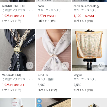
GIANNI LO GIUDICE
coen
earth music&ecology
その他のアクセサリー・腕時計
スカーフ・バンダナ
スカーフ・バンダナ
1,925
627
1,100
円
50
%
OFF
円
5
%
OFF
円
50
%
OFF
17
ポイント
(
1倍
)
5
ポイント
(
1倍
)
10
ポイント
(
1倍
)
Maison de CINQ
J.PRESS
Magine
その他のアクセサリー・腕時計
リング・指輪
スカーフ・バンダナ
1,925
3,960
2,530
円
50
%
OFF
円
円
17
ポイント
(
1倍
)
36
ポイント
(
1倍
)
23
ポイント
(
1倍
)