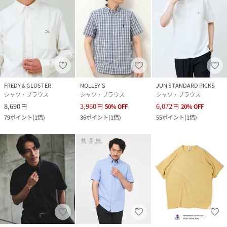
コーディネートに合わせて選べるのも魅力です。
おすすめスタイリング提案
1 王道の大人カジュアル
白Tシャツにデニムやチノパンを合わせたシンプルな着こな
し。
FREDY & GLOSTER
NOLLEY'S
JUN STANDARD PICKS
シャツを軽く羽織るだけで爽やかな印象に仕上がります。
シャツ・ブラウス
シャツ・ブラウス
シャツ・ブラウス
8,690
3,960
6,072
円
円
50
%
OFF
円
20
%
OFF
2 スラックスできれいめに
79
ポイント
(
1倍
)
36
ポイント
(
1倍
)
55
ポイント
(
1倍
)
テーパードスラックスやイージースラックスと合わせれば、
上品な大人カジュアルスタイルに。
通勤や休日のお出かけにもおすすめです。
3 ショーツで夏らしく
ショーツとスニーカーを合わせた軽快なスタイリング。
フレブル刺繍が程よいアクセントになり、夏らしいリラック