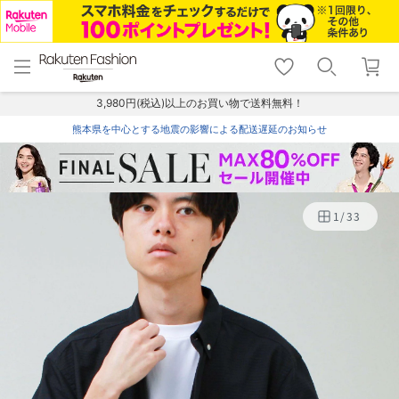
menu
home
search
favorite_border
shopping_cart
lock_outline
メニュー
トップ
検索
お気に入り
カート
ログイン
3,980円(税込)以上のお買い物で送料無料！
熊本県を中心とする地震の影響による配送遅延のお知らせ
1
/
33