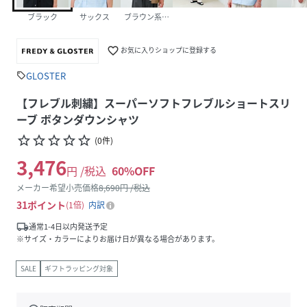
ブラック
サックス
ブラウン系その他
favorite_border
お気に入りショップに登録する
GLOSTER
sell
【フレブル刺繍】スーパーソフトフレブルショートスリ
ーブ ボタンダウンシャツ
star_border
star_border
star_border
star_border
star_border
(
0
件
)
3,476
円 /税込
60
%OFF
メーカー希望小売価格
8,690
円 /税込
31
ポイント
1倍
内訳
local_shipping
通常1-4日以内発送予定
※サイズ・カラーによりお届け日が異なる場合があります。
SALE
ギフトラッピング対象