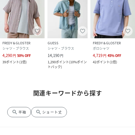
FREDY & GLOSTER
GUESS
FREDY & GLOSTER
シャツ・ブラウス
シャツ・ブラウス
ポロシャツ
4,290
14,190
4,719
円
50
%
OFF
円
円
45
%
OFF
39
ポイント
(
1倍
)
1,290
ポイント
(
10%ポイン
42
ポイント
(
1倍
)
トバック
)
関連キーワードから探す
search
search
半袖
ショート丈