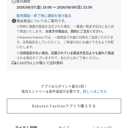
schedule
販売期間
2026/08/07(金) 10:00
〜
2026/08/09(日) 23:59
販売開始・終了時に通知を受け取る
info
商品発送についてのご案内です。
※同時に複数の商品を注文された場合、一番遅い発送予定日にまとめ
て発送いたします。
お急ぎの商品は、個別にご注文ください。
※Rakuten Fashionでは、一部商品でお届け日時をご指定いただけま
す。日時指定をしていただくと、ご希望の日にお届けできるよう手配
いたします。
※日時指定がない場合、記載されている発送予定日よりも遅れて発送
される場合がございますので、あらかじめご了承ください。
local_shipping
3,980
円以上の購入で送料無料
アプリならポイント最大3倍！
毎月エントリー＆条件達成が必要です。
詳しくはこちら
Rakuten Fashionアプリで購入する
アイテム説明
サイズ
レビュー(0)