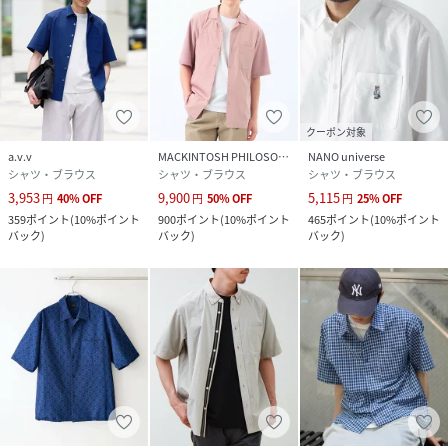
クーポン対象
a.v.v
MACKINTOSH PHILOSOPHY
NANO universe
シャツ・ブラウス
シャツ・ブラウス
シャツ・ブラウス
3,953
9,900
5,115
円
40
%
OFF
円
50
%
OFF
円
25
%
OFF
359
ポイント
(
10%ポイント
900
ポイント
(
10%ポイント
465
ポイント
(
10%ポイント
バック
)
バック
)
バック
)