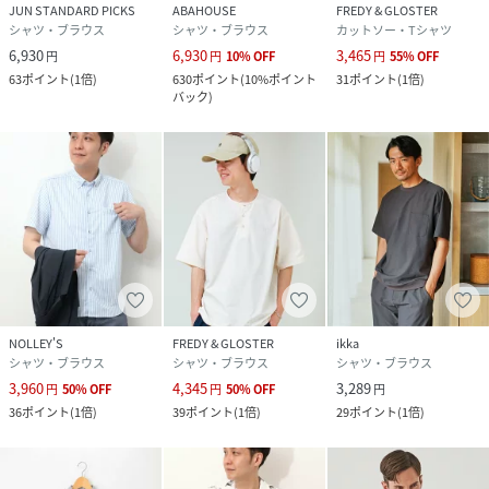
ス感を演出します。
JUN STANDARD PICKS
ABAHOUSE
FREDY & GLOSTER
シャツ・ブラウス
シャツ・ブラウス
カットソー・Tシャツ
6,930
6,930
3,465
4 女性にもおすすめのユニセックススタイル
円
円
10
%
OFF
円
55
%
OFF
63
ポイント
(
1倍
)
630
ポイント
(
10%ポイント
31
ポイント
(
1倍
)
バック
)
ゆったりサイズを選んでワイドパンツやロングスカートと合
わせれば、抜け感のあるユニセックスコーデが完成します。
#FREDYANDGLOSTER #GLOSTER #フレブル刺繍 #ボタン
ダウンシャツ #半袖シャツ #チェックシャツ #サックスシャ
ツ #大人カジュアル #きれいめカジュアル #ユニセックス #夏
シャツ #羽織りシャツ #シンプルコーデ #メンズファッショ
ン #休日コーデ #シャツスタイル #フレンチブルドッグ #定
番アイテム
NOLLEY'S
FREDY & GLOSTER
ikka
【GLOSTER/グロスター】
シャツ・ブラウス
シャツ・ブラウス
シャツ・ブラウス
“やさしさ・さわやか・童心” この3つの考え方をベース
3,960
4,345
3,289
円
50
%
OFF
円
50
%
OFF
円
に、シンプルな中に着心地の良さがあり、誰かにちょっと褒
36
ポイント
(
1倍
)
39
ポイント
(
1倍
)
29
ポイント
(
1倍
)
められるようなストーリーが生まれる良質なデイリーユース
アイテムを提案します。
フレンチカジュアル、トラッドを基本として遊び心のあるデ