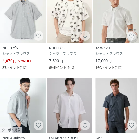
ィテール、色柄、サイジングなどでアレンジし、エイジレス
でタイムレスな展開。
GLOSTERは毎日がほんの少しでもHAPPYになれることを提
供し続けます。
※お取扱い上のご注意
NOLLEY'S
NOLLEY'S
gotairiku
アテンションタグを必ずご確認の上、着用又はお取り扱いく
シャツ・ブラウス
シャツ・ブラウス
シャツ・ブラウス
ださい。
4,070
7,590
17,600
円
50
%
OFF
円
円
※店頭及び屋外での撮影画像は、光の当たり具合で色味が違
37
ポイント
(
1倍
)
69
ポイント
(
1倍
)
160
ポイント
(
1倍
)
って見える場合があります。
※商品画像に関しては出来る限り忠実に表示出来るよう努め
ておりますが、お客様がご利用のモニターの設定及び特性に
より、実際の商品と比較し色味に若干の誤差が生じる場合が
あります。
※画像の商品はサンプルとなりますので実際の商品と仕様、
加工、サイズが若干異なる場合がございます。
サックス：身長173 着用サイズ：M
クーポン対象
ブラウン系その他：身長175cm 着用サイズ：L
NANO universe
tk.TAKEO KIKUCHI
GAP