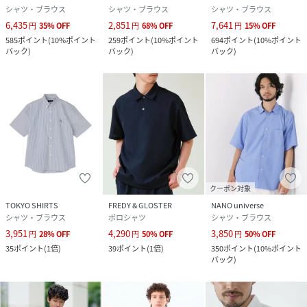
ブラック：身長173 着用サイズ：L
シャツ・ブラウス
シャツ・ブラウス
シャツ・ブラウス
6,435
2,851
7,641
円
35
%
OFF
円
68
%
OFF
円
15
%
OFF
585
ポイント
(
10%ポイント
259
ポイント
(
10%ポイント
694
ポイント
(
10%ポイント
性別タイプ
メンズ
バック
)
バック
)
バック
)
原産国
中国製
素材
(本体)コットン100%,(別布)コットン76%,ポリエ
ステル24%
サイズ
S、M、L
品番
SE1658_6
(
6-0092-6-51-001-33-06 SE1658
)
クーポン対象
TOKYO SHIRTS
FREDY & GLOSTER
NANO universe
シャツ・ブラウス
ポロシャツ
シャツ・ブラウス
3,951
4,290
3,850
円
28
%
OFF
円
50
%
OFF
円
50
%
OFF
35
ポイント
(
1倍
)
39
ポイント
(
1倍
)
350
ポイント
(
10%ポイント
バック
)