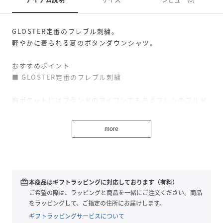
GLOSTER定番のフレブル刺繍。
軽やかに着られる夏のボタンダウンシャツ。
おすすめポイント
■ GLOSTER定番のフレブル刺繍
胸ポケットにはブランドのアイコンでもあるフレンチブルド
ッグ刺繍を配置。
スケートボードに乗った遊び心のあるデザインが、シンプル
more
なシャツのアクセントになります。
■ 表情豊かなチェック・格子柄素材
細かなチェックや格子柄を表現した生地を使用。
redeem
本商品はギフトラッピングに対応しております（有料）
無地ライクに着られながらも、さりげなく存在感のある大人
ご希望の際は、ラッピングと商品を一緒にご注文ください。商品
な雰囲気に仕上げました。
をラッピングして、ご指定の住所にお届けします。
ギフトラッピングサービスについて