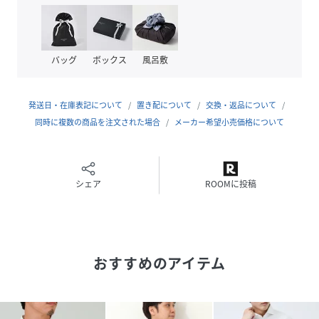
■ 軽やかなスーパーソフト素材
柔らかく軽量な生地感で、暑い季節でも快適な着心地。
さらりとした肌触りでデイリーに活躍します。
バッグ
ボックス
風呂敷
■ 清潔感のあるボタンダウン仕様
発送日・在庫表記について
置き配について
交換・返品について
襟元をきれいにキープできるボタンダウンデザイン。
同時に複数の商品を注文された場合
メーカー希望小売価格について
カジュアルにもきれいめにも合わせやすく、幅広いスタイリ
ングに対応します。
■ 一枚でも羽織りでも活躍
シェア
ROOMに投稿
Tシャツの上から軽く羽織るだけでもサマになるデザイン。
春から秋口までロングシーズン着用できます。
おすすめのアイテム
■ 豊富なカラーバリエーション
サックス、ブラウン、ブラックチェックなど、それぞれ異な
る表情を楽しめるカラー展開。