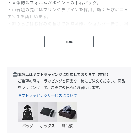
・立体的なフォルムがポイントの巾着バッグ。
・巾着紐の先にはフリンジデザインを採用。動くたびにニュ
アンスを楽しめます。
・紐の長さはお好みの長さで調整可能。ショルダー持ち、斜
め掛け、クラッチバッグとして、幅広くアレンジが可能で
す。
more
・コンパクトに見えて、しっかり入る絶妙なサイズ設計。長
財布、スマートフォン、リップや鏡などのメイクポーチとい
った必需品が型崩れすることなくすっきりと美しく収まりま
す。
・マグネット開閉を採用しており荷物の取り出しがスムーズ
redeem
本商品はギフトラッピングに対応しております（有料）
です。巾着の紐できゅっと絞って使っていただくことにより
ご希望の際は、ラッピングと商品を一緒にご注文ください。商品
防犯面でも安心かつ立体的な美しいフォルムを楽しんでいた
をラッピングして、ご指定の住所にお届けします。
だけます。
ギフトラッピングサービスについて
※ダークブラウンは有楽町店、荻窪店、EC限定カラーです。
▼ATTENTION▼
バッグ
ボックス
風呂敷
(付属人工皮革に関してのご注意)
紐先フリンジ部分は人工皮革素材 裏面マイクロファイバー繊