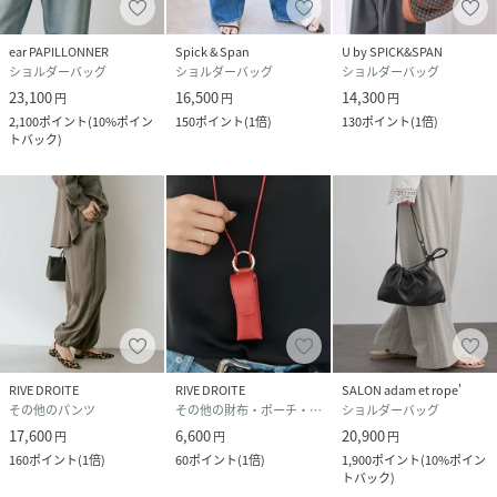
タイリングにマッチします。
シーズンを問わず活躍するデザインです。
ear PAPILLONNER
Spick & Span
U by SPICK&SPAN
ショルダーバッグ
ショルダーバッグ
ショルダーバッグ
23,100
16,500
14,300
円
円
円
●素材
2,100
ポイント
(
10%ポイン
150
ポイント
(
1倍
)
130
ポイント
(
1倍
)
【ブラック・グレー・ダークブラウン・ボルドー】牛革 付
トバック
)
属：人工皮革 裏地：ポリエステル
【ベージュ】羊革（スエード） 付属：人工皮革 裏地：ポ
リエステル
人工皮革場所：ショルダー丸紐、紐先フリンジ
▼商品の詳細情報はブログで解説▼
------------------------------------------------------------
--------------------
RIVE DROITE
RIVE DROITE
SALON adam et rope'
【お買い物をもっと便利に楽しく♪】
その他のパンツ
その他の財布・ポーチ・ケース
ショルダーバッグ
『♡』をクリックでお気に入り登録
17,600
6,600
20,900
円
円
円
160
ポイント
(
1倍
)
60
ポイント
(
1倍
)
1,900
ポイント
(
10%ポイン
✓「商品のお気に入り登録」で・・・
トバック
)
ラスト1点や再入荷の通知が届きます。登録して頂いた商品