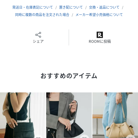
維の毛羽落ちが使い始め多少あります。
発送日・在庫表記について
置き配について
交換・返品について
ほかの衣類にも付着しやすい為ご注意ください。
同時に複数の商品を注文された場合
メーカー希望小売価格について
この製品には、一部に人工皮革を使用しています。素材の特
性上、表面の樹脂は年月の経過とともに劣化します。
光沢の低下やキズ、コーティング剥離の原因になりますので
着用の際、スレにご注意ください。
シェア
ROOMに投稿
汚れが付着したまま保管すると変色やコーティング剥離の原
因になります。
スウェードタイプの場合、汚れは消しゴムで落とし、硬めの
ブラシで表面を整えてください。
おすすめのアイテム
高温多湿の場所を避け、風通しのよい暗所に保管してくださ
い。
(天然皮革製品のご注意)
●天然皮革はデリケートな為、使用を重ねる度に風合いや色
合いが微妙に変化します。
鋭利なものとの摩擦や接触により表面にスレや傷が発生しや
すく、色目が変わったりします。
●摩擦(特に雨や汗で濡れた状態)により衣料や身の周りの物
に色落ち、色移りする恐れがあります。