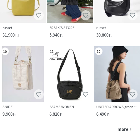
russet
FREAK’S STORE
russet
31,900
5,940
30,800
円
円
円
10
11
12
SNIDEL
BEAMS WOMEN
UNITED ARROWS green label relaxing
9,900
6,820
6,490
円
円
円
more
navigate_next