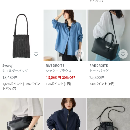
トバック
)
Swaraj
RIVE DROITE
RIVE DROITE
ショルダーバッグ
シャツ・ブラウス
トートバッグ
18,480
13,860
25,300
円
円
30
%
OFF
円
1,680
ポイント
(
10%ポイン
126
ポイント
(
1倍
)
230
ポイント
(
1倍
)
トバック
)