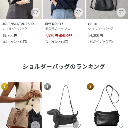
JOURNAL STANDARD L'ESSAGE
RIVE DROITE
collex
ショルダーバッグ
その他のトップス
ショルダーバッグ
19,800
7,920
14,300
円
円
60
%
OFF
円
180
ポイント
(
1倍
)
72
ポイント
(
1倍
)
130
ポイント
(
1倍
)
ショルダーバッグ
のランキング
1
2
3