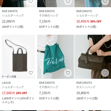
雨や水に濡れると、その部分の色合いが変化してシミ状に見
えることがありますので、特に降雨・降雪時の使用には十分
RIVE DROITE
RIVE DROITE
RIVE DROITE
ご注意ください。
ショルダーバッグ
その他のバッグ
ショルダーバッグ
●スウェードは、皮革を毛羽立たせる加工を施している為、
22,000
7,150
10,450
円
円
円
50
%
OFF
使用時のもみ・摩擦により細かい毛羽が他の衣類等に付着し
200
ポイント
(
1倍
)
65
ポイント
(
1倍
)
95
ポイント
(
1倍
)
やすいためご注意ください。
●内容物が著しく重いもの、または鋭利なものを入れた場
合、通常使用でも型崩れや金具類等を破損する場合がありま
す。
ファスナー、ホック、金具、ストラップベルト等付属物にも
極度の負荷がかかった場合は付属物及び製品が破損する恐れ
がありますので取扱いにはご注意ください。
●高温多湿な場所は避け風通しの良い場所で保管下さい。カ
ビ防止のためビニール袋での収納はしないでください。
クーポン対象
●自然光及び照明等を長時間受けますと、変色することがあ
LASUD
RIVE DROITE
RIVE DROITE
ショルダーバッグ
その他のバッグ
ボストンバッグ
りますのでご注意ください。
17,600
7,150
19,800
●高温に近づいたり、ベンジン・シンナー等の使用は避けて
円
20
%
OFF
円
円
1,600
ポイント
(
10%ポイン
65
ポイント
(
1倍
)
180
ポイント
(
1倍
)
ください。
トバック
)