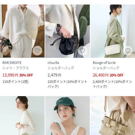
だけが対象となる、あなただけのタイムセールが開催される
ことも！
✓「ブランドのお気に入り登録」で・・・
新商品や再入荷など、いち早くブランドのお得な情報を
受け取ることができますので、ご登録をおすすめします！
------------------------------------------------------------
--------------------
【注意点】
RIVE DROITE
chuclla
Rouge vif la cle
シャツ・ブラウス
ショルダーバッグ
ショルダーバッグ
※画像の商品は光の照射や角度、お使いのモニター環境によ
13,090
2,479
26,400
円
30
%
OFF
円
円
20
%
OFF
り、
119
ポイント
(
1倍
)
225
ポイント
(
10%ポイント
2,400
ポイント
(
10%ポイン
実物と色味が異なる場合がございます。
バック
)
トバック
)
※入荷状況により、お届け予定が前後する場合があります。
※お客様への発送が店頭販売より遅れる場合もあります。
※追加生産商品は、一部の店舗、通販で販売中の場合がござ
います。
予めご了承下さい。
------------------------------------------------------------
----------