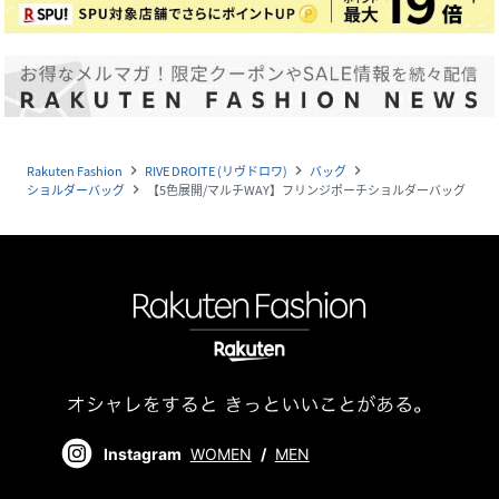
Rakuten Fashion
RIVE DROITE (リヴドロワ)
バッグ
navigate_next
navigate_next
navigate_next
ショルダーバッグ
【5色展開/マルチWAY】フリンジポーチショルダーバッグ
navigate_next
Instagram
WOMEN
/
MEN