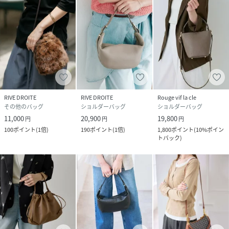
●サイズ
高さ：19cm
幅：24cm
マチ：7cm
ショルダー紐：0～115cm
巾着/マグネット開閉
内オープンポケット付き
RIVE DROITE
RIVE DROITE
Rouge vif la cle
その他のバッグ
ショルダーバッグ
ショルダーバッグ
《Q＆A》
11,000
20,900
19,800
円
円
円
Q1:見た目はコンパクトですが、収納力はありますか？
100
ポイント
(
1倍
)
190
ポイント
(
1倍
)
1,800
ポイント
(
10%ポイン
トバック
)
⇒長財布やスマートフォン、ミニポーチなど、お出かけに必
要なアイテムをしっかり収納できるサイズ感です。
マチもあるため、荷物をすっきり整理して持ち運んでいただ
けます。
Q2:どんなコーデに合わせやすいですか？
⇒シンプルながら立体的なフォルムとフリンジデザインがア
クセントになるため、カジュアルからきれいめまで幅広いス