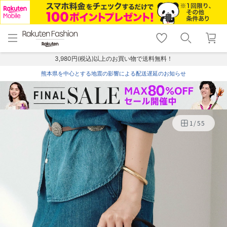
menu
home
search
favorite_border
shopping_cart
lock_outline
メニュー
トップ
検索
お気に入り
カート
ログイン
3,980円(税込)以上のお買い物で送料無料！
熊本県を中心とする地震の影響による配送遅延のお知らせ
1
/
55