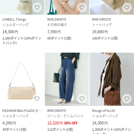
性別タイプ
レディース
LOWELL Things
RIVE DROITE
RIVE DROITE
ショルダーバッグ
その他の帽子
トートバッグ
原産国
中国
14,300
7,590
19,800
円
円
円
1,300
ポイント
(
10%ポイン
69
ポイント
(
1倍
)
180
ポイント
(
1倍
)
素材
【ブラック・グレー・ダークブラウン・ボルド
トバック
)
ー】牛革 付属:人工皮革 裏地:ポリエステル
【ベージュ】羊革(スエード) 付属:人工皮革 裏地:
ポリエステル
人工皮革場所:ショルダー丸紐,紐先フリンジ
サイズ
F
品番
SE1239_RDZ1062112A0001
(
RDZ1062112A0001-8-2 SE1239
)
FASHION BAG PLAZA らみー
RIVE DROITE
Rouge vif la cle
ショルダーバッグ
ジーンズ・デニムパンツ
ショルダーバッグ
4,290
12,320
14,300
円
円
30
%
OFF
円
39
ポイント
(
1倍
)
112
ポイント
(
1倍
)
1,300
ポイント
(
10%ポイン