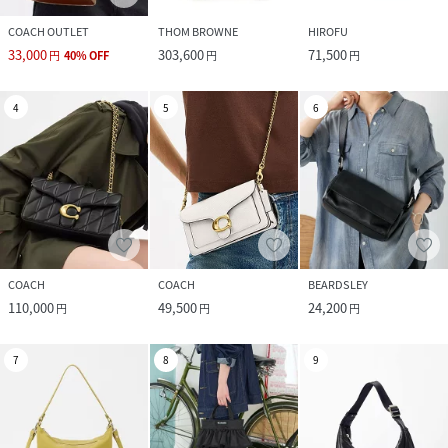
COACH OUTLET
THOM BROWNE
HIROFU
33,000
303,600
71,500
円
40
%
OFF
円
円
4
5
6
COACH
COACH
BEARDSLEY
110,000
49,500
24,200
円
円
円
7
8
9