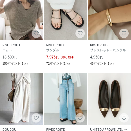
RIVE DROITE
RIVE DROITE
RIVE DROITE
ニット
サンダル
ブレスレット・バングル
16,500
7,975
4,950
円
円
50
%
OFF
円
150
ポイント
(
1倍
)
72
ポイント
(
1倍
)
45
ポイント
(
1倍
)
DOUDOU
RIVE DROITE
UNITED ARROWS LTD. OUTLET