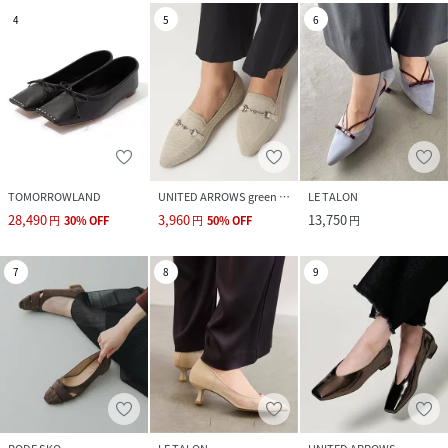
4
5
6
TOMORROWLAND
UNITED ARROWS green label relaxing
LE TALON
28,490
3,960
13,750
円
30
%
OFF
円
50
%
OFF
円
7
8
9