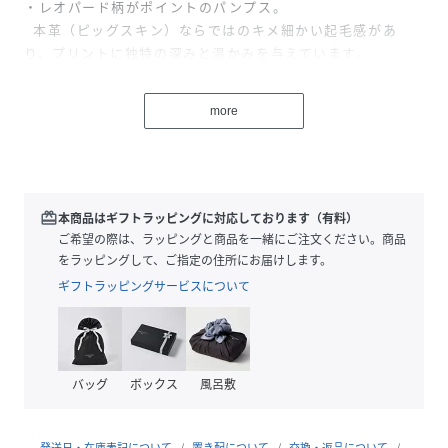
・レオパード柄がポイントのパンプス。
本革（ピッグスキン）ならではのキメ細かい起毛感があ
り、プリントに独特の深みと温かみを与えています。
・シンプルなスタイリングを一気に格上げしてくれる存在感
がありながらもクラス感のあるレオパード柄。
more
・すっきりとしたポインテッドトゥデザイン。
・スリングバッグデザインで抜け感のあるデザイン。
・ラフなスタイリングにもマッチしやすいので、幅広いコー
ディネートに合わせていただけます。
・ローヒールで安定感のある履き心地。
redeem
本商品はギフトラッピングに対応しております（有料）
ご希望の際は、ラッピングと商品を一緒にご注文ください。商品
をラッピングして、ご指定の住所にお届けします。
●サイズ
ギフトラッピングサービスについて
36サイズ：22.5cm
37サイズ：23.5cm
38サイズ：24.5cm
バッグ
ボックス
風呂敷
●素材
本体：豚革
発送日・在庫表記について
置き配について
交換・返品について