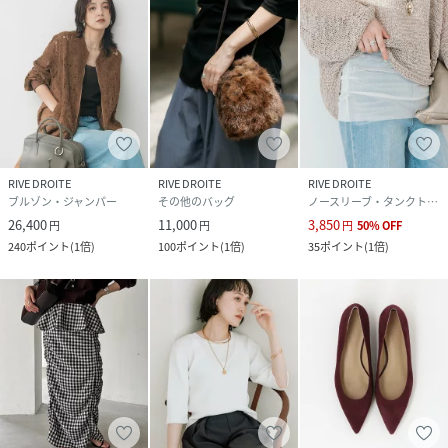
RIVE DROITE
RIVE DROITE
RIVE DROITE
ブルゾン・ジャンパー
その他のバッグ
ノースリーブ・タンクトップ
26,400
11,000
3,850
円
円
円
50
%
OFF
240
ポイント
(
1倍
)
100
ポイント
(
1倍
)
35
ポイント
(
1倍
)