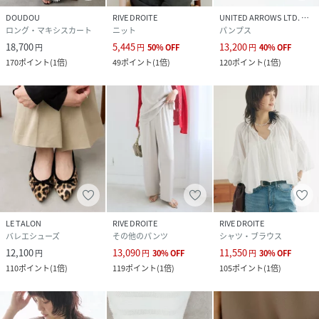
DOUDOU
RIVE DROITE
UNITED ARROWS LTD. OUTLET
ロング・マキシスカート
ニット
パンプス
18,700
5,445
13,200
円
円
50
%
OFF
円
40
%
OFF
170
ポイント
(
1倍
)
49
ポイント
(
1倍
)
120
ポイント
(
1倍
)
LE TALON
RIVE DROITE
RIVE DROITE
バレエシューズ
その他のパンツ
シャツ・ブラウス
12,100
13,090
11,550
円
円
30
%
OFF
円
30
%
OFF
110
ポイント
(
1倍
)
119
ポイント
(
1倍
)
105
ポイント
(
1倍
)