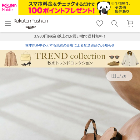
menu
home
search
favorite_border
shopping_cart
lock_outline
メニュー
トップ
検索
お気に入り
カート
ログイン
3,980円(税込)以上のお買い物で送料無料！
熊本県を中心とする地震の影響による配送遅延のお知らせ
1
/
20