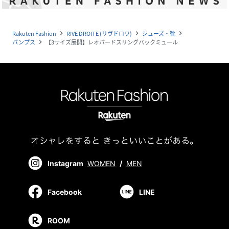
Rakuten Fashion
RIVE DROITE (リヴドロワ)
シューズ・靴
navigate_next
navigate_next
navigate_next
パンプス
【3サイズ展開】レオパードスリングバックミュール
navigate_next
Instagram
WOMEN
/
MEN
Facebook
LINE
ROOM