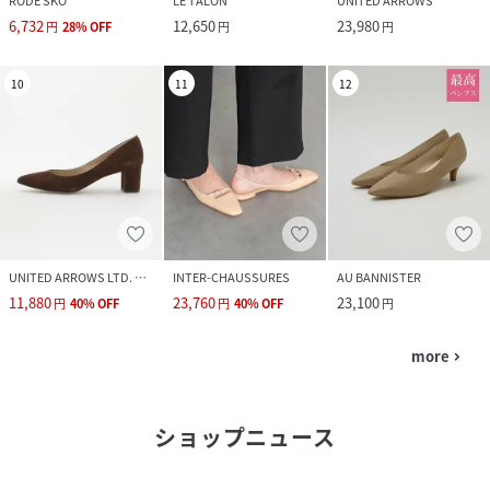
RODE SKO
LE TALON
UNITED ARROWS
6,732
12,650
23,980
円
28
%
OFF
円
円
10
11
12
UNITED ARROWS LTD. OUTLET
INTER-CHAUSSURES
AU BANNISTER
11,880
23,760
23,100
円
40
%
OFF
円
40
%
OFF
円
more
navigate_next
ショップニュース