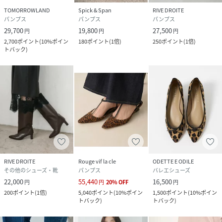
り、
TOMORROWLAND
Spick & Span
RIVE DROITE
実物と色味が異なる場合がございます。
パンプス
パンプス
パンプス
※入荷状況により、お届け予定が前後する場合があります。
29,700
19,800
27,500
円
円
円
※お客様への発送が店頭販売より遅れる場合もあります。
2,700
ポイント
(
10%ポイン
180
ポイント
(
1倍
)
250
ポイント
(
1倍
)
※追加生産商品は、一部の店舗、通販で販売中の場合がござ
トバック
)
います。
予めご了承下さい。
------------------------------------------------------------
----------
性別タイプ
レディース
原産国
日本
RIVE DROITE
Rouge vif la cle
ODETTE E ODILE
素材
本体:豚革
その他のシューズ・靴
パンプス
バレエシューズ
底:合成底
22,000
55,440
16,500
円
円
20
%
OFF
円
200
ポイント
(
1倍
)
5,040
ポイント
(
10%ポイン
1,500
ポイント
(
10%ポイン
サイズ
36、37、38
トバック
)
トバック
)
品番
SE1191_RDZ1062113A0003