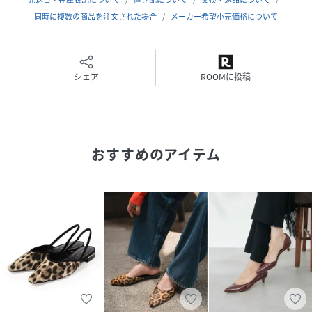
底：合成底
同時に複数の商品を注文された場合
メーカー希望小売価格について
------------------------------------------------------------
--------------------
【お買い物をもっと便利に楽しく♪】
シェア
ROOMに投稿
『♡』をクリックでお気に入り登録
✓「商品のお気に入り登録」で・・・
ラスト1点や再入荷の通知が届きます。登録して頂いた商品
おすすめのアイテム
だけが対象となる、あなただけのタイムセールが開催される
ことも！
✓「ブランドのお気に入り登録」で・・・
新商品や再入荷など、いち早くブランドのお得な情報を
受け取ることができますので、ご登録をおすすめします！
------------------------------------------------------------
--------------------
【注意点】
※画像の商品は光の照射や角度、お使いのモニター環境によ