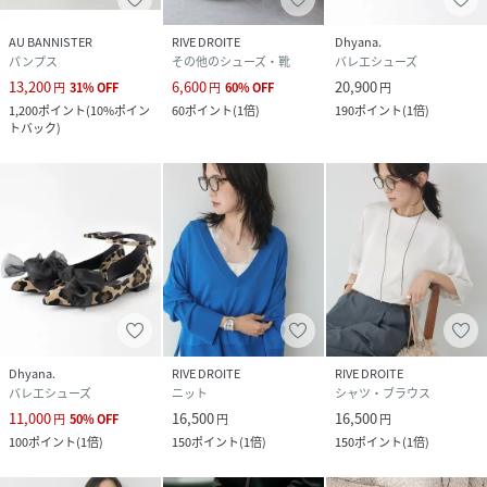
AU BANNISTER
RIVE DROITE
Dhyana.
パンプス
その他のシューズ・靴
バレエシューズ
13,200
6,600
20,900
円
31
%
OFF
円
60
%
OFF
円
1,200
ポイント
(
10%ポイン
60
ポイント
(
1倍
)
190
ポイント
(
1倍
)
トバック
)
Dhyana.
RIVE DROITE
RIVE DROITE
バレエシューズ
ニット
シャツ・ブラウス
11,000
16,500
16,500
円
50
%
OFF
円
円
100
ポイント
(
1倍
)
150
ポイント
(
1倍
)
150
ポイント
(
1倍
)