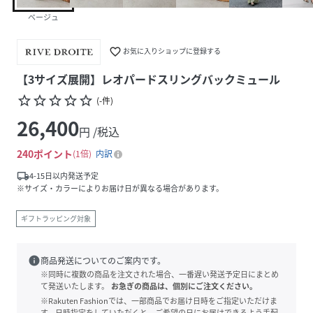
ベージュ
favorite_border
お気に入りショップに登録する
【3サイズ展開】レオパードスリングバックミュール
star_border
star_border
star_border
star_border
star_border
(
-
件
)
26,400
円 /税込
240
ポイント
1倍
内訳
local_shipping
4-15日以内発送予定
※サイズ・カラーによりお届け日が異なる場合があります。
ギフトラッピング対象
info
商品発送についてのご案内です。
※同時に複数の商品を注文された場合、一番遅い発送予定日にまとめ
て発送いたします。
お急ぎの商品は、個別にご注文ください。
※Rakuten Fashionでは、一部商品でお届け日時をご指定いただけま
す。日時指定をしていただくと、ご希望の日にお届けできるよう手配