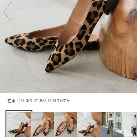
在庫：
36
あり
37
あり
38
残りわずか