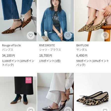
(
RDZ1062113A0003-f-f SE1191
)
Rouge vif la cle
RIVE DROITE
BAYFLOW
パンプス
シャツ・ブラウス
サンダル
34,100
18,700
6,490
円
円
円
3,100
ポイント
(
10%ポイン
170
ポイント
(
1倍
)
590
ポイント
(
10%ポイント
トバック
)
バック
)