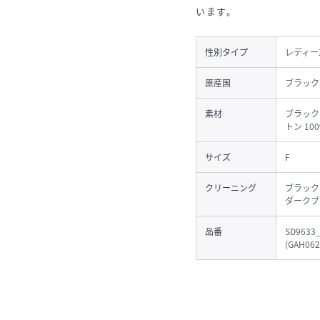
います。
性別タイプ
レディー
原産国
ブラック
素材
ブラック
トン 10
サイズ
F
クリーニング
ブラック
ダークブ
品番
SD9633
(
GAH062