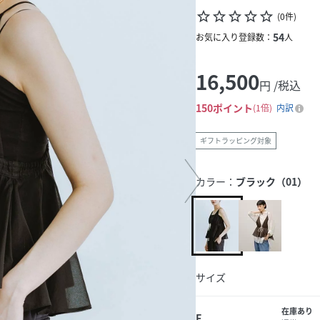
star_border
star_border
star_border
star_border
star_border
(
0
件
)
54
お気に入り登録数：
人
16,500
円 /税込
150
ポイント
1倍
内訳
ギフトラッピング対象
カラー：
ブラック（01）
サイズ
在庫あり
F