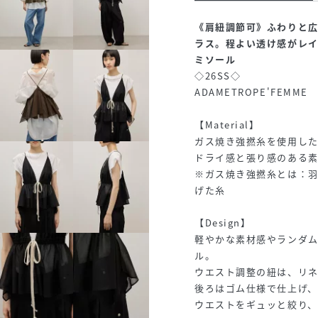
《肩紐調節可》ふわりと
ラス。程よい透け感がレ
ミソール
◇26SS◇
ADAMETROPE'FEMME
【Material】
ガス焼き強撚糸を使用し
ドライ感と張り感のある
※ガス焼き強撚糸とは：
げた糸
【Design】
軽やかな素材感やランダ
ル。
ウエスト調整の紐は、リ
後ろはゴム仕様で仕上げ
ウエストをギュッと絞り