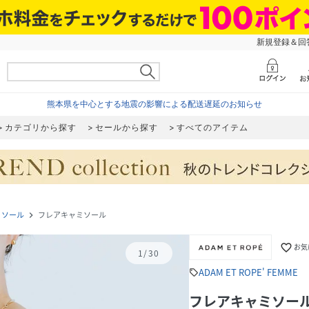
新規登録＆回答
熊本県を中心とする地震の影響による配送遅延のお知らせ
カテゴリから探す
セールから探す
すべてのアイテム
ミソール
フレアキャミソール
navigate_next
favorite_border
お気
1
/
30
ADAM ET ROPE' FEMME
sell
フレアキャミソー