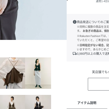
通常1-4
info
商品発送についてのご案
※同時に複数の商品を注文
す。
お急ぎの商品は、個
※Rakuten Fashi
ていただくと、ご希望の日
※日時指定がない場合、記
いますので、あらかじめご
local_shipping
3,980
円以上の購入で送
実店舗でも
アイテム説明