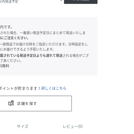
日以内発送予定
内です。
された場合、一番遅い発送予定日にまとめて発送いたしま
別にご注文ください。
onでは、一部商品でお届け日時をご指定いただけます。日時指定をし
にお届けできるよう手配いたします。
載されている発送予定日よりも遅れて発送
される場合がござ
了承ください。
料無料
ポイントが貯まります！
詳しくはこちら
店舗を探す
サイズ
レビュー(0)