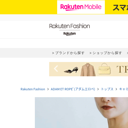
ブランドから探す
ショップから探す
navigate_before
Rakuten Fashion
ADAM ET ROPE' (アダムエロペ)
トップス
キャ
navigate_next
navigate_next
navigate_next