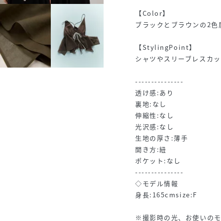
【Color】
ブラックとブラウンの2色
【StylingPoint】
シャツやスリーブレスカ
---------------
透け感:あり
裏地:なし
伸縮性:なし
光沢感:なし
生地の厚さ:薄手
開き方:紐
ポケット:なし
---------------
◇モデル情報
身長:165cmsize:F
※撮影時の光、お使いの