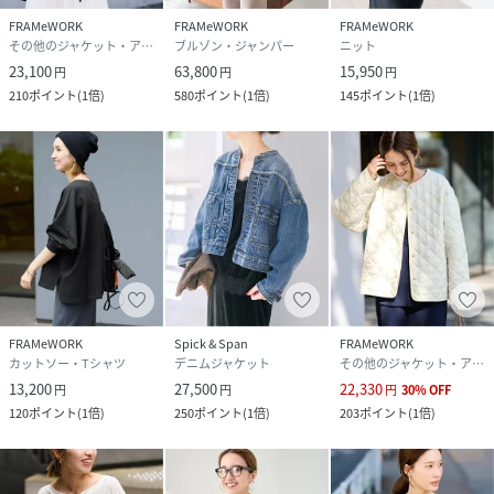
あります。
FRAMeWORK
FRAMeWORK
FRAMeWORK
またパソコン・スマートフォンなどの環境により、若干製品
その他のジャケット・アウター
ブルゾン・ジャンパー
ニット
と画像のカラーが異なる場合もございます。
23,100
63,800
15,950
円
円
円
予めご了承の上ご注文ください。
210
ポイント
(
1倍
)
580
ポイント
(
1倍
)
145
ポイント
(
1倍
)
※商品の色味は、商品アップ画像をご参照ください。
ブラック・ブラウン着用スタッフ身長：165cm着用サイズ：
フリー
ベージュ着用スタッフ身長：153cm着用サイズ：フリー
ネイビー着用スタッフ身長：161cm着用サイズ：フリー
詳細着用スタッフ身長：162cm着用サイズ：フリー
【注意事項】
FRAMeWORK
Spick & Span
FRAMeWORK
カットソー・Tシャツ
デニムジャケット
その他のジャケット・アウター
・画像の商品はサンプルです。
13,200
27,500
22,330
円
円
円
30
%
OFF
実際の商品と仕様、加工が若干異なる場合があります。
120
ポイント
(
1倍
)
250
ポイント
(
1倍
)
203
ポイント
(
1倍
)
・サイズ表記はあくまで目安となります。
・入荷状況により、お届け予定が前後する場合があります。
・お客様への発送が店頭販売より遅れる場合もあります。
・追加生産商品は、一部の店舗、通販で販売中の場合がござ