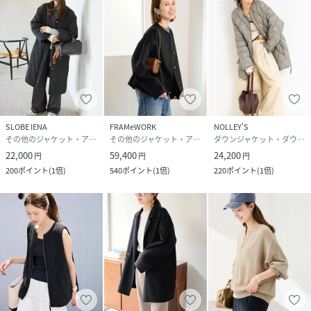
光沢感：あり
生地の厚さ：普通
＊＊＊＊＊＊＊＊＊＊＊＊＊＊＊＊＊＊＊＊＊＊
※原価高騰により価格を変更しております。
￥25.000（税抜き）→￥32.000（税抜き）
※カラーによりアテンションが異なります。
SLOBE IENA
FRAMeWORK
NOLLEY'S
その他のジャケット・アウター
その他のジャケット・アウター
ダウンジャケット・ダウンベスト
ブラック：日光や蛍光灯の光に弱く、色あせ（変色）しやす
22,000
59,400
24,200
円
円
円
い性質があるので、長時間の直射日光は避けてください。
200
ポイント
(
1倍
)
540
ポイント
(
1倍
)
220
ポイント
(
1倍
)
※取り扱いについては、商品についている品質表示でご確認
ください。
※こちらの商品は、FRAMeWORKでの取り扱いになります。
直接店舗へお問い合わせの際はFRAMeWORK店舗へお願い致
します。
※照明の関係により、実際よりも色味が違って見える場合が