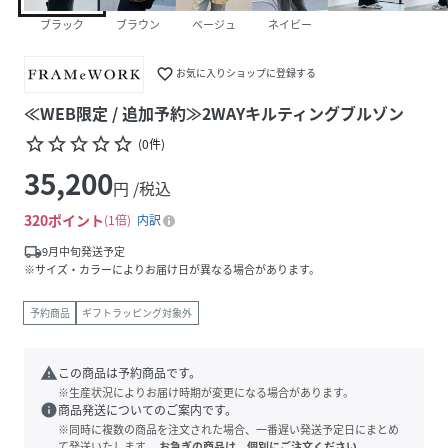
ブラック
ブラウン
ベージュ
ネイビー
favorite_border
お気に入りショップに登録する
≪WEB限定 / 追加予約≫2WAYキルティングブルゾン
star_border
star_border
star_border
star_border
star_border
(
0
件
)
35,200
円 /税込
320
ポイント
1倍
内訳
local_shipping
9月中旬発送予定
※サイズ・カラーによりお届け日が異なる場合があります。
予約商品
ギフトラッピング対象外
warning
この商品は予約商品です。
※生産状況によりお届け時期が変更になる場合があります。
info
商品発送についてのご案内です。
※同時に複数の商品を注文された場合、一番遅い発送予定日にまとめ
て発送いたします。
お急ぎの商品は、個別にご注文ください。