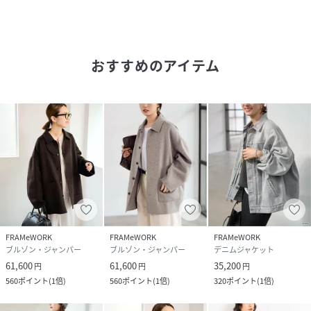
▼前回のお客様レビューご紹介
40代前半/身長156cm/体型普通
オーバーサイズの春用コートが欲しく、色々な店舗で探して
みましたが、こちらのブルゾンが1番目を引きました。
おすすめのアイテム
形もきれいですし、オーバーサイズですが、スッキリみえま
す。
軽いですし、肌寒い時にさっと羽織れる普通のライトアウタ
ーです。
普通だからこそ、毎日着用してしまいますよね。
30代後半/身長168cm/体型普通
軽くて適度な裾の広がりがあってとても可愛いです。
2wayなのも気分や服の雰囲気で変えられそうで良いです。
ダウンだと暑いけどスプリングコートだと寒い時期やもちろ
ん秋も使えそうなので大事に着たいと思います。
FRAMeWORK
FRAMeWORK
FRAMeWORK
ブルゾン・ジャンパー
ブルゾン・ジャンパー
デニムジャケット
＊＊＊＊＊＊＊＊＊＊＊＊＊＊＊＊＊＊＊＊＊＊
61,600
61,600
35,200
円
円
円
透け感：なし
560
ポイント
(
1倍
)
560
ポイント
(
1倍
)
320
ポイント
(
1倍
)
裏地：なし
伸縮性：なし