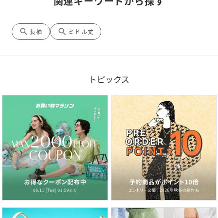
関連キーワードから探す
search
search
長袖
ミドル丈
トピックス