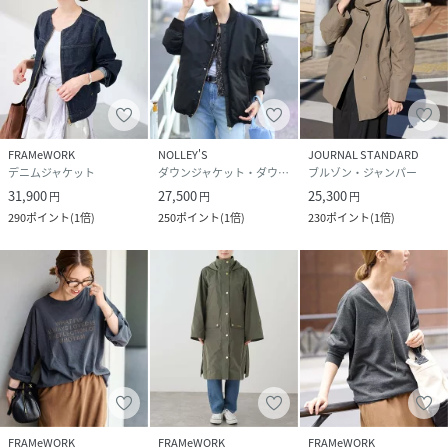
FRAMeWORK
NOLLEY'S
JOURNAL STANDARD
デニムジャケット
ダウンジャケット・ダウンベスト
ブルゾン・ジャンパー
31,900
27,500
25,300
円
円
円
290
ポイント
(
1倍
)
250
ポイント
(
1倍
)
230
ポイント
(
1倍
)
FRAMeWORK
FRAMeWORK
FRAMeWORK