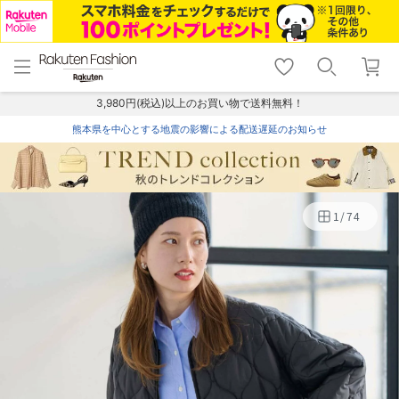
menu
home
search
favorite_border
shopping_cart
lock_outline
メニュー
トップ
検索
お気に入り
カート
ログイン
3,980円(税込)以上のお買い物で送料無料！
熊本県を中心とする地震の影響による配送遅延のお知らせ
1
/
74