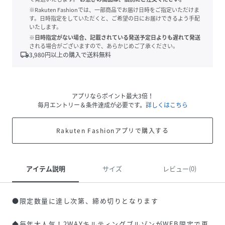
※Rakuten Fashionでは、一部商品でお届け日時をご指定いただけま
す。日時指定をしていただくと、ご希望の日にお届けできるよう手配
いたします。
※日時指定がない場合、記載されている発送予定日よりも遅れて発送
される場合がございますので、あらかじめご了承ください。
local_shipping
3,980
円以上の購入で送料無料
アプリならポイント最大3倍！
毎月エントリー＆条件達成が必要です。
詳しくはこちら
Rakuten Fashionアプリで購入する
アイテム説明
サイズ
レビュー(0)
●限定数量に達し次第、締め切りとなります
◆毎年大人気！2WAYキルティングブルゾンがWEB限定で再