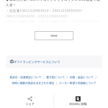
入荷！
・旧品番23011220605010・23011220603030・
24011220604030・25011220601030・
25011220601130・25011220601240・26011220604010
の追加品番です。
・同一商品でも個体差が生じるため、採寸内容に若干の差が
more
生じる場合がございます。
2wayで印象を変えられるキルティングブルゾン。
キルティング面はポリエステルの綿を入れてヘチマキルティ
ング加工を施し、裏面はステッチなしのシンプルなデザイン
redeem
ギフトラッピングサービスについて
にしています。
ゆったりとしたサイズ感なので、インナー次第で長い時期活
躍。
発送日・在庫表記について
置き配について
交換・返品について
後ろはやや長めのラウンドヘムデザインで、ボリュームを持
同時に複数の商品を注文された場合
メーカー希望小売価格について
たせたAラインシルエットがポイント。
浅いVネック開きの襟ぐりは様々なインナーに合わせやす
く、マフラーなども巻きやすい一着です。
シェア
ROOMに投稿