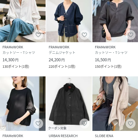
います。
予めご了承下さい。
性別タイプ
レディース
原産国
ベトナム
FRAMeWORK
FRAMeWORK
FRAMeWORK
カットソー・Tシャツ
デニムジャケット
カットソー・Tシャツ
素材
表地:ポリエステル100% 裏地:ポリエステル
14,300
24,200
16,500
円
円
円
100% 中わた:ポリエステル100%
130
ポイント
(
1倍
)
220
ポイント
(
1倍
)
150
ポイント
(
1倍
)
サイズ
フリー
クリーニング
本体:ドライクリーニング
品番
SD9507_26011220600030
(
26011220600030-001-009 SD9507
)
クーポン対象
FRAMeWORK
URBAN RESEARCH
SLOBE IENA