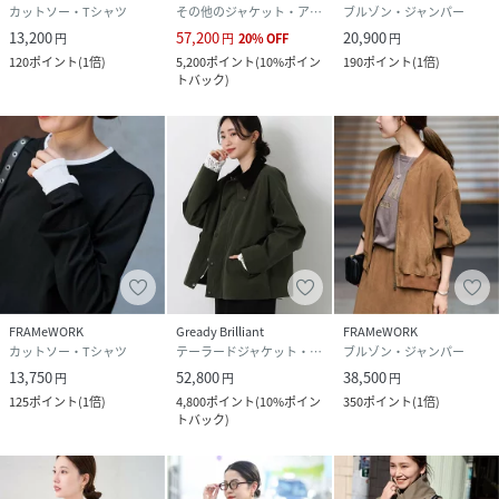
カットソー・Tシャツ
その他のジャケット・アウター
ブルゾン・ジャンパー
13,200
57,200
20,900
円
円
20
%
OFF
円
120
ポイント
(
1倍
)
5,200
ポイント
(
10%ポイン
190
ポイント
(
1倍
)
トバック
)
FRAMeWORK
Gready Brilliant
FRAMeWORK
カットソー・Tシャツ
テーラードジャケット・ブレザー
ブルゾン・ジャンパー
13,750
52,800
38,500
円
円
円
125
ポイント
(
1倍
)
4,800
ポイント
(
10%ポイン
350
ポイント
(
1倍
)
トバック
)