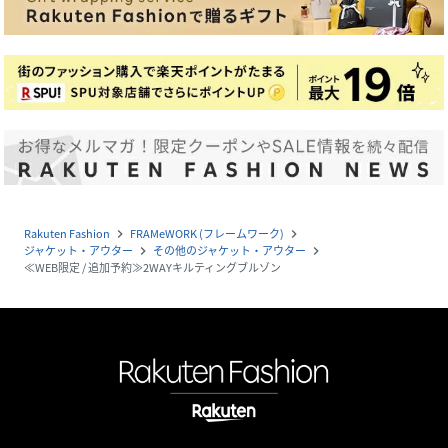
Rakuten Fashion
FRAMeWORK (フレームワーク)
navigate_next
navigate_next
ジャケット・アウター
その他のジャケット・アウター
navigate_next
navigate_next
≪WEB限定 / 追加予約≫2WAYキルティングブルゾン