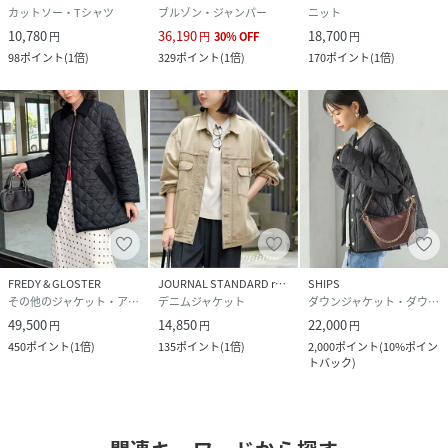
カットソー・Tシャツ
ブルゾン・ジャンパー
ニット
10,780
36,190
18,700
円
円
30
%
OFF
円
98
ポイント
(
1倍
)
329
ポイント
(
1倍
)
170
ポイント
(
1倍
)
FREDY & GLOSTER
JOURNAL STANDARD relume
SHIPS
その他のジャケット・アウター
デニムジャケット
ダウンジャケット・ダウンベスト
49,500
14,850
22,000
円
円
円
450
ポイント
(
1倍
)
135
ポイント
(
1倍
)
2,000
ポイント
(
10%ポイン
トバック
)