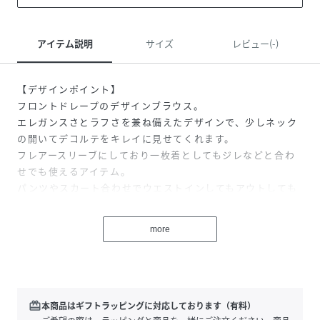
アイテム説明
サイズ
レビュー(-)
【デザインポイント】
フロントドレープのデザインブラウス。
エレガンスさとラフさを兼ね備えたデザインで、少しネック
の開いてデコルテをキレイに見せてくれます。
フレアースリーブにしており一枚着としてもジレなどと合わ
せでも使えるアイテム。
パンツやスカート合わせでウエストインしてもアウトしても
使いやすい夏場にもぴったりなブラウスです。
more
【素材ポイント】
強撚糸使いでドライタッチでシャンブレーのような艶が特徴
の清涼感のある素材を使用。
redeem
本商品はギフトラッピングに対応しております（有料）
※照明の関係により、実際よりも色味が違って見える場合が