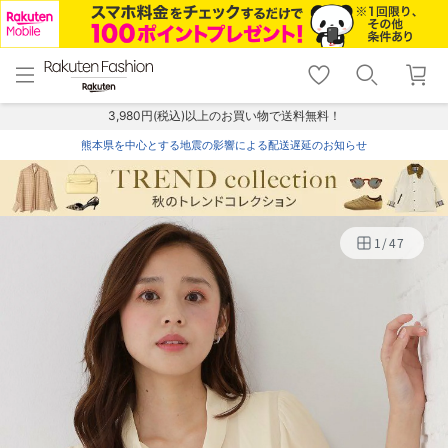
menu
home
search
favorite_border
shopping_cart
lock_outline
メニュー
トップ
検索
お気に入り
カート
ログイン
3,980円(税込)以上のお買い物で送料無料！
熊本県を中心とする地震の影響による配送遅延のお知らせ
1
/
47