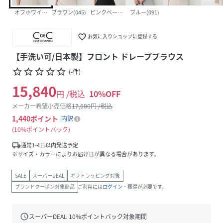
オフホワイト(003)
ブラウン(045)
ピンクベージュ(053)
ブルー(091)
favorite_border
お気に入りショップに登録する
【手洗い可/日本製】フロント ドレープブラウス
star_border
star_border
star_border
star_border
star_border
(
-
件
)
15,840
円 /税込
10
%OFF
メーカー希望小売価格
17,600
円 /税込
1,440
ポイント
内訳
10%ポイントバック
local_shipping
通常1-4日以内発送予定
※サイズ・カラーによりお届け日が異なる場合があります。
SALE
スーパーDEAL
ギフトラッピング対象
ブランドクーポン対象商品
ご利用には
ログイン
・獲得が必要です。
schedule
スーパーDEAL
10
%ポイントバック対象期間