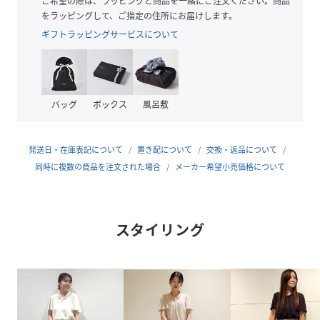
ご希望の際は、ラッピングと商品を一緒にご注文ください。商品
あります。また、パソコン・スマートフォンなどの環境によ
をラッピングして、ご指定の住所にお届けします。
り、若干製品と画像のカラーが異なる場合もございます。
ギフトラッピングサービスについて
性別タイプ
レディース
原産国
日本製
バッグ
ボックス
風呂敷
素材
ポリエステル100％
発送日・在庫表記について
置き配について
交換・返品について
サイズ
34(SS)、36(S)、38(M)、40(L)
同時に複数の商品を注文された場合
メーカー希望小売価格について
クリーニング
手洗い可
スタイリング
品番
SD9029_20260318786751
(
20260318786751-003-34 SD9029
)