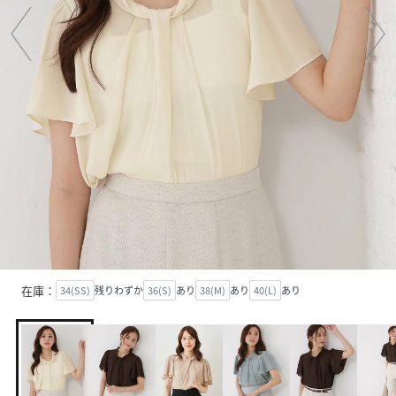
在庫：
34(SS)
残りわずか
36(S)
あり
38(M)
あり
40(L)
あり