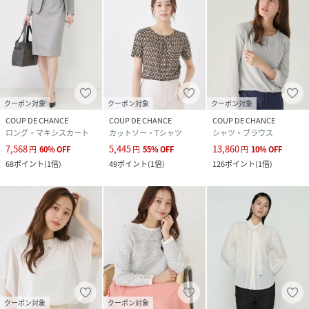
クーポン対象
クーポン対象
クーポン対象
COUP DE CHANCE
COUP DE CHANCE
COUP DE CHANCE
ロング・マキシスカート
カットソー・Tシャツ
シャツ・ブラウス
7,568
5,445
13,860
円
60
%
OFF
円
55
%
OFF
円
10
%
OFF
68
ポイント
(
1倍
)
49
ポイント
(
1倍
)
126
ポイント
(
1倍
)
クーポン対象
クーポン対象