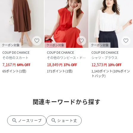
クーポン対象
クーポン対象
クーポン対象
COUP DE CHANCE
COUP DE CHANCE
COUP DE CHANCE
その他のスカート
その他のワンピース・ドレス
シャツ・ブラウス
7,167
18,849
12,573
円
64
%
OFF
円
37
%
OFF
円
10
%
OFF
65
ポイント
(
1倍
)
171
ポイント
(
1倍
)
1,143
ポイント
(
10%ポイン
トバック
)
関連キーワードから探す
search
search
ノースリーブ
ショート丈