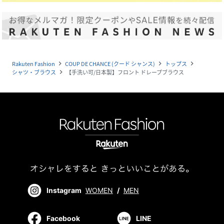
Rakuten Fashion
COUP DE CHANCE (クード シャンス)
トップス
navigate_next
navigate_next
navigate_next
シャツ・ブラウス
【手洗い可/日本製】フロント ドレープブラウス
navigate_next
Instagram
WOMEN
/
MEN
Facebook
LINE