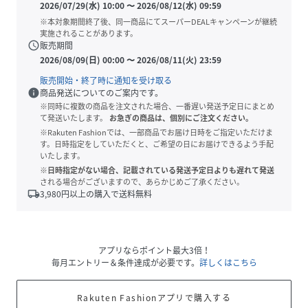
2026/07/29(水) 10:00
〜
2026/08/12(水) 09:59
※本対象期間終了後、同一商品にてスーパーDEALキャンペーンが継続
実施されることがあります。
schedule
販売期間
2026/08/09(日) 00:00
〜
2026/08/11(火) 23:59
販売開始・終了時に通知を受け取る
info
商品発送についてのご案内です。
※同時に複数の商品を注文された場合、一番遅い発送予定日にまとめ
て発送いたします。
お急ぎの商品は、個別にご注文ください。
※Rakuten Fashionでは、一部商品でお届け日時をご指定いただけま
す。日時指定をしていただくと、ご希望の日にお届けできるよう手配
いたします。
※日時指定がない場合、記載されている発送予定日よりも遅れて発送
される場合がございますので、あらかじめご了承ください。
local_shipping
3,980
円以上の購入で送料無料
アプリならポイント最大3倍！
毎月エントリー＆条件達成が必要です。
詳しくはこちら
Rakuten Fashionアプリで購入する