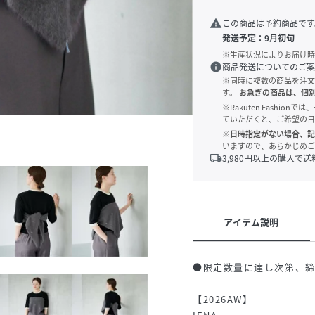
warning
この商品は予約商品です
発送予定：
9月初旬
※生産状況によりお届け時
info
商品発送についてのご案
※同時に複数の商品を注文
す。
お急ぎの商品は、個
※Rakuten Fashi
ていただくと、ご希望の日
※日時指定がない場合、記
いますので、あらかじめご
local_shipping
3,980
円以上の購入で送
アイテム説明
●限定数量に達し次第、
【2026AW】