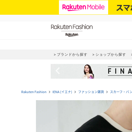
ブランドから探す
ショップから探す
navigate_before
Rakuten Fashion
IENA (イエナ)
ファッション雑貨
スカーフ・バ
navigate_next
navigate_next
navigate_next