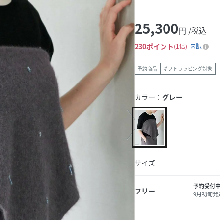
25,300
円 /税込
230
ポイント
1倍
内訳
予約商品
ギフトラッピング対象
カラー：
グレー
サイズ
予約受付
フリー
9月初旬発