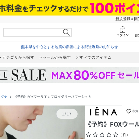
新規登録＆回答
熊本県を中心とする地震の影響による配送遅延のお知らせ
カテゴリから探す
セールから探す
すべてのアイテム
ンダナ
《予約》FOXウールエンブロイダリーバブーシュカ
navigate_next
favorite_border
お気
1
/
17
《予約》FOXウー
star_border
star_border
star_border
star_border
star_border
(
-
件
)