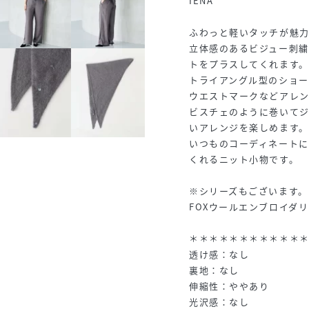
IENA
ふわっと軽いタッチが魅
立体感のあるビジュー刺
トをプラスしてくれます。
トライアングル型のショ
ウエストマークなどアレ
ビスチェのように巻いてジ
いアレンジを楽しめます。
いつものコーディネート
くれるニット小物です。
※シリーズもございます。
FOXウールエンブロイダリーカ
＊＊＊＊＊＊＊＊＊＊＊
透け感：なし
裏地：なし
伸縮性：ややあり
光沢感：なし