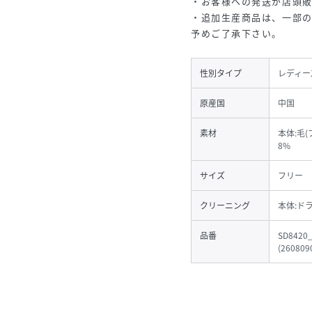
・お客様への発送が店頭
・追加生産商品は、一部
予めご了承下さい。
性別タイプ
レディー
原産国
中国
素材
本体:毛
8%
サイズ
フリー
クリーニング
本体:ド
品番
SD8420
(
260809