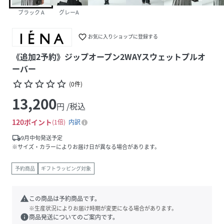
ブラック A
グレーA
favorite_border
お気に入りショップに登録する
《追加2予約》ジップオープン2WAYスウェットプルオ
ーバー
star_border
star_border
star_border
star_border
star_border
(
0
件
)
13,200
円 /税込
120
ポイント
1倍
内訳
local_shipping
9月中旬発送予定
※サイズ・カラーによりお届け日が異なる場合があります。
予約商品
ギフトラッピング対象
warning
この商品は予約商品です。
※生産状況によりお届け時期が変更になる場合があります。
info
商品発送についてのご案内です。