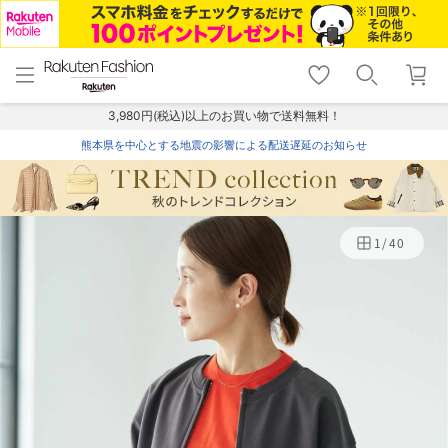
menu
home
search
favorite_border
shopping_cart
lock_outline
メニュー
トップ
検索
お気に入り
カート
ログイン
3,980円(税込)以上のお買い物で送料無料！
熊本県を中心とする地震の影響による配送遅延のお知らせ
1
/
40