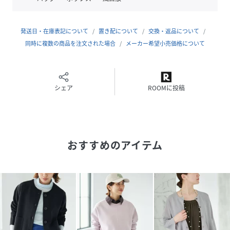
シャツの上に重ね、上下のファスナーを少し開けてインナー
を覗かせるなど、スタイリングのアレンジも楽しめます。
前後どちらでも着用可能なデザインのため、ポケットの袋布
発送日・在庫表記について
置き配について
交換・返品について
は身頃に固定せず、着用時のバランスにも配慮。
同時に複数の商品を注文された場合
メーカー希望小売価格について
着こなしの幅が広がる、遊び心と実用性を兼ね備えた一着で
す。
＊＊＊＊＊＊＊＊＊＊＊＊＊＊＊＊＊＊＊＊＊＊
シェア
ROOMに投稿
透け感：なし
裏地：なし
伸縮性：ややあり
光沢感：なし
おすすめのアイテム
生地の厚さ：普通
＊＊＊＊＊＊＊＊＊＊＊＊＊＊＊＊＊＊＊＊＊＊
※取り扱いについては、商品についている品質表示でご確認
ください。
※こちらの商品は、IENAでの取り扱いになります。
直接店舗へお問い合わせの際はIENA店舗へお願い致します。