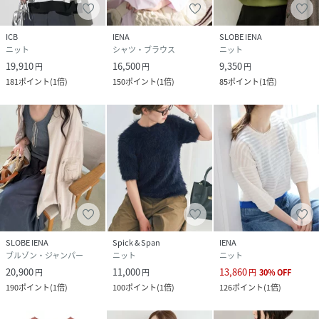
ICB
IENA
SLOBE IENA
ニット
シャツ・ブラウス
ニット
19,910
16,500
9,350
円
円
円
181
ポイント
(
1倍
)
150
ポイント
(
1倍
)
85
ポイント
(
1倍
)
SLOBE IENA
Spick & Span
IENA
ブルゾン・ジャンパー
ニット
ニット
20,900
11,000
13,860
円
円
円
30
%
OFF
190
ポイント
(
1倍
)
100
ポイント
(
1倍
)
126
ポイント
(
1倍
)