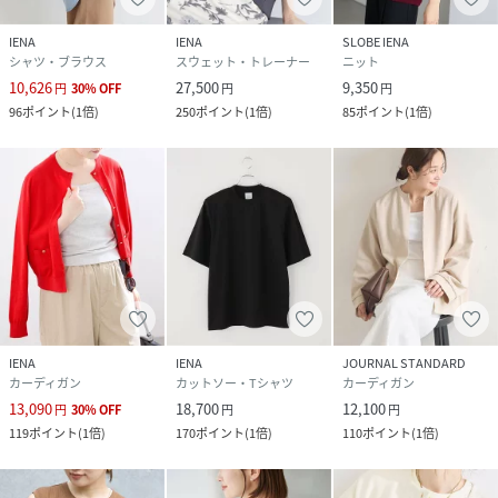
IENA
IENA
SLOBE IENA
シャツ・ブラウス
スウェット・トレーナー
ニット
10,626
27,500
9,350
円
30
%
OFF
円
円
96
ポイント
(
1倍
)
250
ポイント
(
1倍
)
85
ポイント
(
1倍
)
IENA
IENA
JOURNAL STANDARD
カーディガン
カットソー・Tシャツ
カーディガン
13,090
18,700
12,100
円
30
%
OFF
円
円
119
ポイント
(
1倍
)
170
ポイント
(
1倍
)
110
ポイント
(
1倍
)