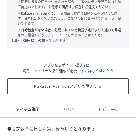
※同時に複数の商品を注文された場合、一番遅い発送予定日にまとめ
て発送いたします。
お急ぎの商品は、個別にご注文ください。
※Rakuten Fashionでは、一部商品でお届け日時をご指定いただけま
す。日時指定をしていただくと、ご希望の日にお届けできるよう手配
いたします。
※日時指定がない場合、記載されている発送予定日よりも遅れて発送
される場合がございますので、あらかじめご了承ください。
local_shipping
3,980
円以上の購入で送料無料
アプリならポイント最大3倍！
毎月エントリー＆条件達成が必要です。
詳しくはこちら
Rakuten Fashionアプリで購入する
アイテム説明
サイズ
レビュー(0)
●限定数量に達し次第、締め切りとなります