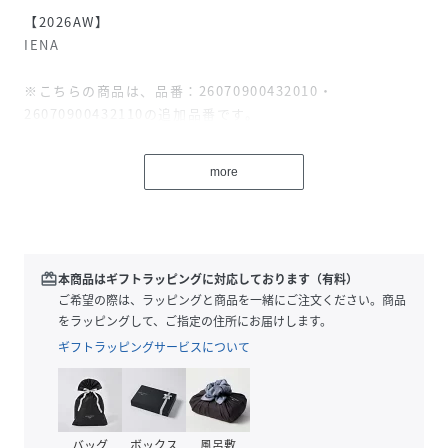
【2026AW】
IENA
※こちらの商品は、品番：26070900432010・
26070900432110の追加品番です。
※若干の仕様変更がある場合がございます。
more
2WAYで着回し可能な人気トップスがリクエストにお応えし
て追加生産決定！
別注で仕立てた裏毛素材を使用したプルオーバー。
キックバックに優れたストレッチ混の糸を度詰めにすること
redeem
本商品はギフトラッピングに対応しております（有料）
で、程よいハリ感をプラス。
ご希望の際は、ラッピングと商品を一緒にご注文ください。商品
硬さはなく、ダレにくく仕立て映えのする素材感で、大人が
をラッピングして、ご指定の住所にお届けします。
きれいに着られるスウェットに仕上げています。
ギフトラッピングサービスについて
ベーシックなクルーネックスウェットをベースに、逆開きの
オープンファスナーを採用。
プルオーバーとしてはもちろん、ファスナーを開けてパーカ
ー感覚の羽織としても着用できる2WAY仕様です。
バッグ
ボックス
風呂敷