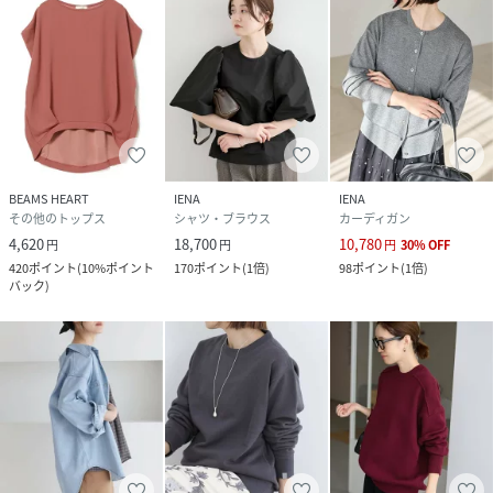
BEAMS HEART
IENA
IENA
その他のトップス
シャツ・ブラウス
カーディガン
4,620
18,700
10,780
円
円
円
30
%
OFF
420
ポイント
(
10%ポイント
170
ポイント
(
1倍
)
98
ポイント
(
1倍
)
バック
)