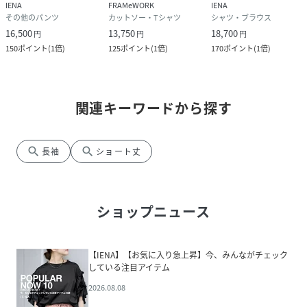
IENA
FRAMeWORK
IENA
その他のパンツ
カットソー・Tシャツ
シャツ・ブラウス
16,500
13,750
18,700
円
円
円
150
ポイント
(
1倍
)
125
ポイント
(
1倍
)
170
ポイント
(
1倍
)
関連キーワードから探す
search
search
長袖
ショート丈
ショップニュース
【IENA】【お気に入り急上昇】今、みんながチェック
している注目アイテム
2026.08.08