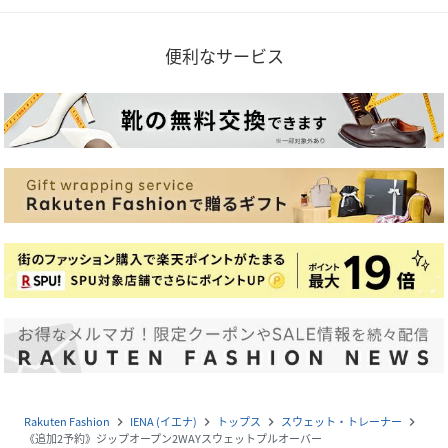
便利なサービス
Rakuten Fashion
IENA (イエナ)
トップス
スウェット・トレーナー
navigate_next
navigate_next
navigate_next
navigate_next
《追加2予約》ジップオープン2WAYスウェットプルオーバー