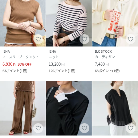
IENA
IENA
B.C STOCK
ノースリーブ・タンクトップ
ニット
カーディガン
6,930
13,200
7,480
円
30
%
OFF
円
円
63
ポイント
(
1倍
)
120
ポイント
(
1倍
)
68
ポイント
(
1倍
)