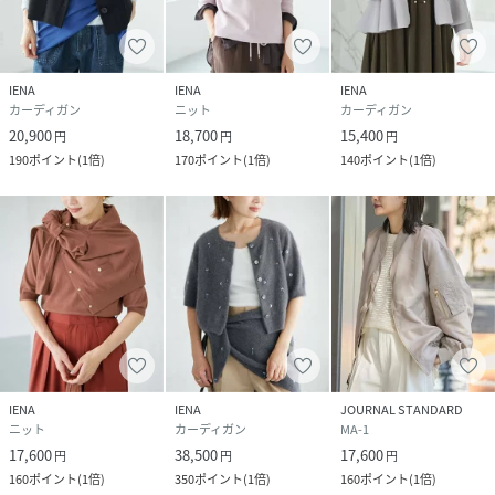
※照明の関係により、実際よりも色味が違って見える場合が
あります。
IENA
IENA
IENA
またパソコン・スマートフォンなどの環境により、若干製品
カーディガン
ニット
カーディガン
と画像のカラーが異なる場合もございます。
20,900
18,700
15,400
円
円
円
予めご了承ください。
190
ポイント
(
1倍
)
170
ポイント
(
1倍
)
140
ポイント
(
1倍
)
※商品の色味は、商品アップ画像をご参照ください。
ブラックA着用スタッフ身長：159cm着用サイズ：フリー
グレーA着用スタッフ身長：162cm着用サイズ：フリー
詳細着用スタッフ身長：162・163cm着用サイズ：フリー
【注意事項】
・画像の商品はサンプルです。
実際の商品と仕様、加工が若干異なる場合があります。
・サイズ表記はあくまで目安となります。
IENA
IENA
JOURNAL STANDARD
ニット
カーディガン
MA-1
・入荷状況により、お届け予定が前後する場合があります。
17,600
38,500
17,600
・お客様への発送が店頭販売より遅れる場合もあります。
円
円
円
160
ポイント
(
1倍
)
350
ポイント
(
1倍
)
160
ポイント
(
1倍
)
・追加生産商品は、一部の店舗、通販で販売中の場合がござ