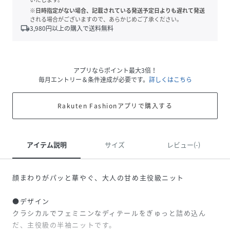
※日時指定がない場合、記載されている発送予定日よりも遅れて発送
される場合がございますので、あらかじめご了承ください。
local_shipping
3,980
円以上の購入で送料無料
アプリならポイント最大3倍！
毎月エントリー＆条件達成が必要です。
詳しくはこちら
Rakuten Fashionアプリで購入する
アイテム説明
サイズ
レビュー(-)
顔まわりがパッと華やぐ、大人の甘め主役級ニット
●デザイン
クラシカルでフェミニンなディテールをぎゅっと詰め込ん
だ、主役級の半袖ニットです。