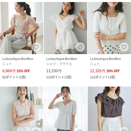
La boutique BonBon
La boutique BonBon
La boutique BonBon
ニット
シャツ・ブラウス
ニット
6,864
13,530
12,320
円
52
%
OFF
円
円
20
%
OFF
62
ポイント
(
1倍
)
123
ポイント
(
1倍
)
112
ポイント
(
1倍
)