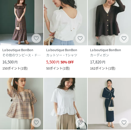
La boutique BonBon
La boutique BonBon
La boutique BonBon
その他のワンピース・ドレス
カットソー・Tシャツ
カーディガン
16,500
5,500
17,820
円
円
50
%
OFF
円
150
ポイント
(
1倍
)
50
ポイント
(
1倍
)
162
ポイント
(
1倍
)