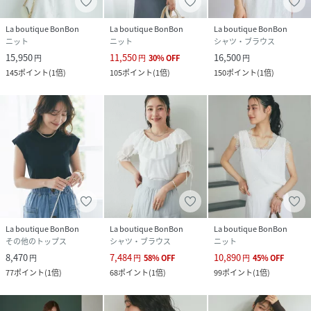
La boutique BonBon
La boutique BonBon
La boutique BonBon
ニット
ニット
シャツ・ブラウス
15,950
11,550
16,500
円
円
30
%
OFF
円
145
ポイント
(
1倍
)
105
ポイント
(
1倍
)
150
ポイント
(
1倍
)
La boutique BonBon
La boutique BonBon
La boutique BonBon
その他のトップス
シャツ・ブラウス
ニット
8,470
7,484
10,890
円
円
58
%
OFF
円
45
%
OFF
77
ポイント
(
1倍
)
68
ポイント
(
1倍
)
99
ポイント
(
1倍
)