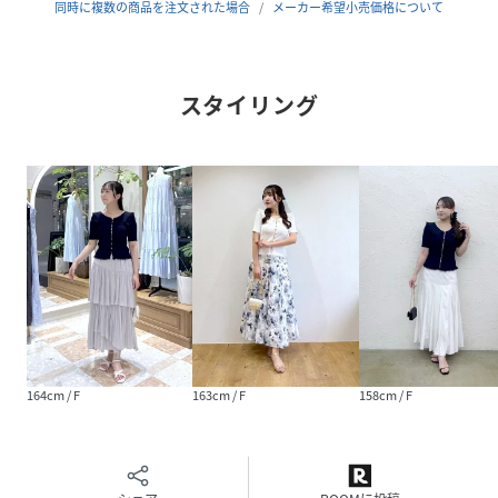
●コーディネート
同時に複数の商品を注文された場合
メーカー希望小売価格について
タイトスカートや落ち感のあるスカートと合わせた、上品フ
ェミニンなスタイリングがおすすめ。
ワイドパンツやデニムで程よくカジュアルダウンすれば、大
スタイリング
人のきれいめカジュアルにも活躍します。
●おすすめのシーン / 着こなし
休日スタイル 韓国ファッション
オフィスカジュアル 空港コーデ
夏コーデ ライブ参戦服
カジュアルコーデ 旅行コーデ
洗濯方法：手洗い
透け感：ホワイトのみややあり
光沢：なし
裏地：なし
164cm / F
163cm / F
158cm / F
生地の厚さ：普通
伸縮性：あり
#cate001