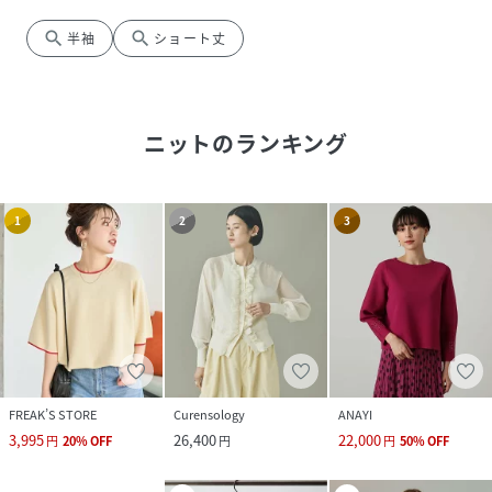
search
search
半袖
ショート丈
ニット
のランキング
1
2
3
FREAK’S STORE
Curensology
ANAYI
3,995
26,400
22,000
円
20
%
OFF
円
円
50
%
OFF