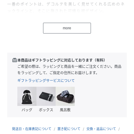
一番のポイントは、デコルテを美しく見せてくれる広めのネ
ックラインと、そこに施された可憐な襟デザイン。
襟の端と裾部分には、繊細なレースが贅沢にあしらわれてお
り、どこから見ても愛らしい印象を与えてくれます。
more
フロントにずらりと並んだ小さめのゴールドボタンは、全体
の甘さを程よく引き締め、上品でクラシックなアクセント
に。
ボディラインに優しく寄り添うコンパクトなシルエットと、
すっきりとした半袖のデザインが、上半身を華奢に、そして
redeem
本商品はギフトラッピングに対応しております（有料）
スマートに見せてくれます。
ご希望の際は、ラッピングと商品を一緒にご注文ください。商品
女性らしさとトレンド感を同時に叶えてくれる特別なデザイ
をラッピングして、ご指定の住所にお届けします。
ンです。
ギフトラッピングサービスについて
●ポイント
・顔周りと裾を華やかに彩るレースが大人可愛い
・大き目襟で小顔効果
バッグ
ボックス
風呂敷
・ゴールドボタンが華やか
・縦ラインを強調する繊細なリブ編み
発送日・在庫表記について
置き配について
交換・返品について