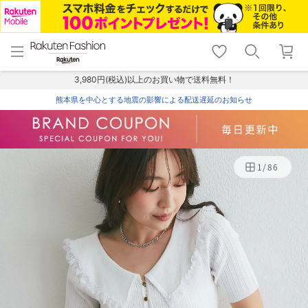
menu
home
search
favorite_border
shopping_cart
lock_outline
メニュー
トップ
検索
お気に入り
カート
ログイン
3,980円(税込)以上のお買い物で送料無料！
熊本県を中心とする地震の影響による配送遅延のお知らせ
1
/
86