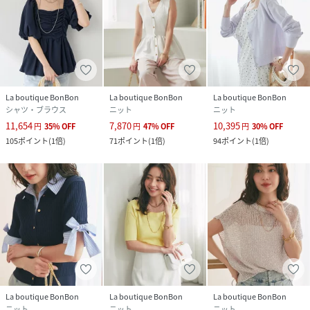
La boutique BonBon
La boutique BonBon
La boutique BonBon
シャツ・ブラウス
ニット
ニット
11,654
7,870
10,395
円
35
%
OFF
円
47
%
OFF
円
30
%
OFF
105
ポイント
(
1倍
)
71
ポイント
(
1倍
)
94
ポイント
(
1倍
)
La boutique BonBon
La boutique BonBon
La boutique BonBon
ニット
ニット
ニット