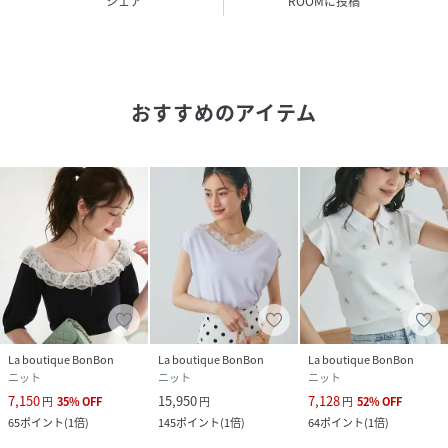
シェア
ROOMに投稿
性別タイプ
レディース
原産国
中国
おすすめのアイテム
素材
ナイロン55% レーヨン45%
サイズ
F
品番
SD8298_LBZ1061705A0001
(
LBZ1061705A0001-k-2 SD8298
)
La boutique BonBon
La boutique BonBon
La boutique BonBon
ニット
ニット
ニット
7,150
15,950
7,128
円
35
%
OFF
円
円
52
%
OFF
65
ポイント
(
1倍
)
145
ポイント
(
1倍
)
64
ポイント
(
1倍
)