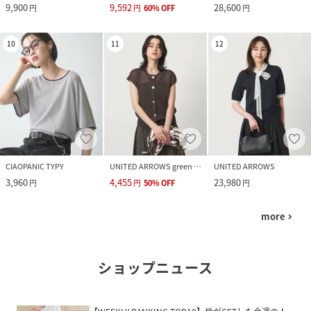
9,900
9,592
28,600
円
円
60
%
OFF
円
10
11
12
CIAOPANIC TYPY
UNITED ARROWS green label relaxing
UNITED ARROWS
3,960
4,455
23,980
円
円
50
%
OFF
円
more
navigate_next
ショップニュース