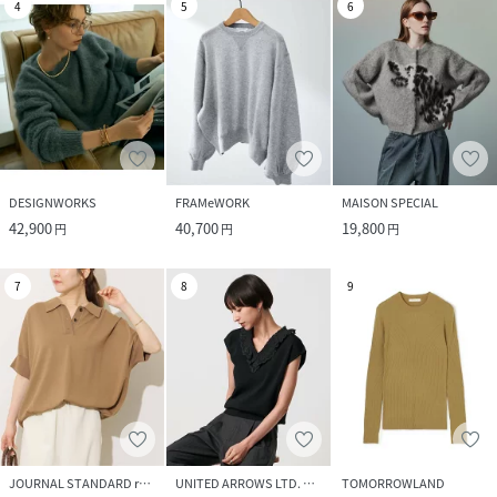
4
5
6
DESIGNWORKS
FRAMeWORK
MAISON SPECIAL
42,900
40,700
19,800
円
円
円
7
8
9
JOURNAL STANDARD relume
UNITED ARROWS LTD. OUTLET
TOMORROWLAND