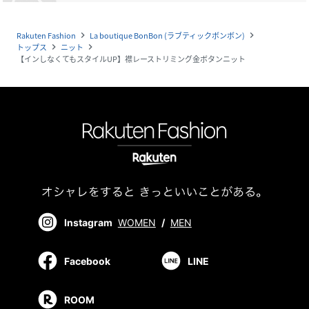
Rakuten Fashion
La boutique BonBon (ラブティックボンボン)
navigate_next
navigate_next
トップス
ニット
navigate_next
navigate_next
【インしなくてもスタイルUP】襟レーストリミング金ボタンニット
Instagram
WOMEN
/
MEN
Facebook
LINE
ROOM