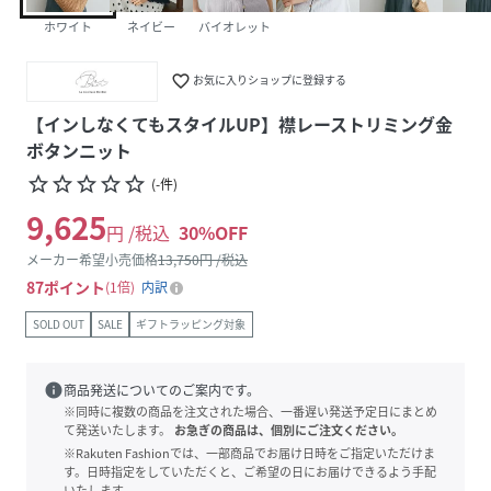
ホワイト
ネイビー
バイオレット
favorite_border
お気に入りショップに登録する
【インしなくてもスタイルUP】襟レーストリミング金
ボタンニット
star_border
star_border
star_border
star_border
star_border
(
-
件
)
9,625
円 /税込
30
%OFF
メーカー希望小売価格
13,750
円 /税込
87
ポイント
1倍
内訳
SOLD OUT
SALE
ギフトラッピング対象
info
商品発送についてのご案内です。
※同時に複数の商品を注文された場合、一番遅い発送予定日にまとめ
て発送いたします。
お急ぎの商品は、個別にご注文ください。
※Rakuten Fashionでは、一部商品でお届け日時をご指定いただけま
す。日時指定をしていただくと、ご希望の日にお届けできるよう手配
いたします。