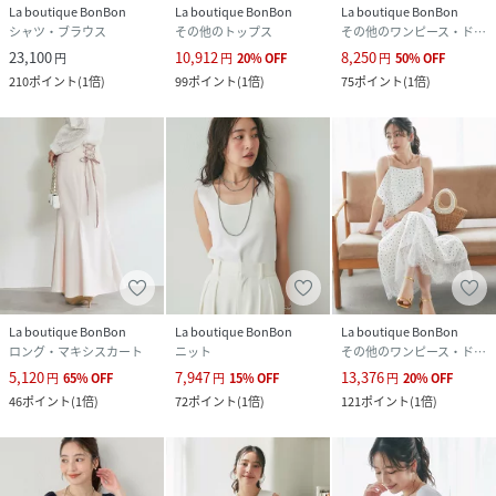
La boutique BonBon
La boutique BonBon
La boutique BonBon
シャツ・ブラウス
その他のトップス
その他のワンピース・ドレス
23,100
10,912
8,250
円
円
20
%
OFF
円
50
%
OFF
210
ポイント
(
1倍
)
99
ポイント
(
1倍
)
75
ポイント
(
1倍
)
La boutique BonBon
La boutique BonBon
La boutique BonBon
ロング・マキシスカート
ニット
その他のワンピース・ドレス
5,120
7,947
13,376
円
65
%
OFF
円
15
%
OFF
円
20
%
OFF
46
ポイント
(
1倍
)
72
ポイント
(
1倍
)
121
ポイント
(
1倍
)