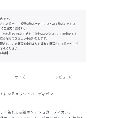
内です。
された場合、一番遅い発送予定日にまとめて発送いたしま
別にご注文ください。
onでは、一部商品でお届け日時をご指定いただけます。日時指定をし
にお届けできるよう手配いたします。
載されている発送予定日よりも遅れて発送
される場合がござ
了承ください。
料無料
サイズ
レビュー(-)
トになるメッシュカーディガン
しく着れる長袖のメッシュカーディガン。
を使用しているので、引っ掛かりづらく、伸縮性も