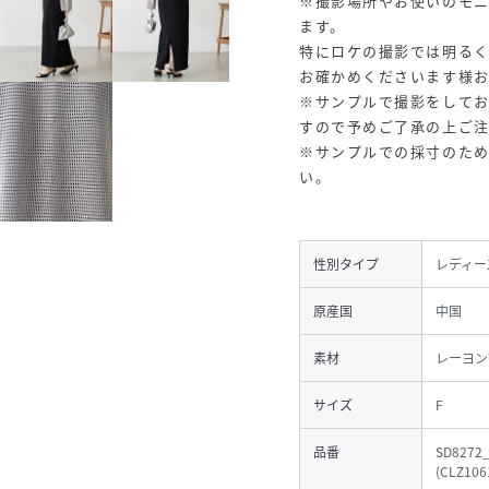
※撮影場所やお使いのモ
ます。
特にロケの撮影では明る
お確かめくださいます様
※サンプルで撮影をして
すので予めご了承の上ご
※サンプルでの採寸のた
い。
性別タイプ
レディー
原産国
中国
素材
レーヨン
サイズ
F
品番
SD8272
(
CLZ106