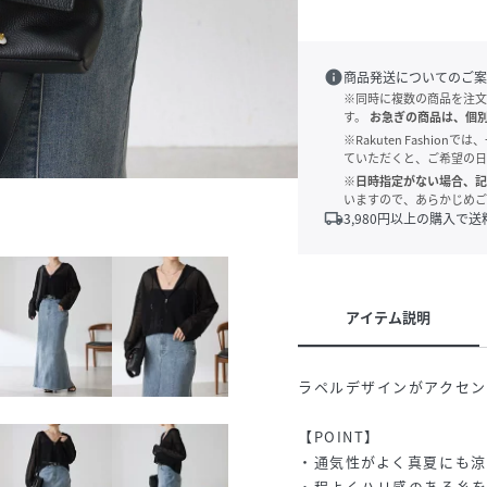
info
商品発送についてのご案
※同時に複数の商品を注文
す。
お急ぎの商品は、個
※Rakuten Fashi
ていただくと、ご希望の日
※日時指定がない場合、記
いますので、あらかじめご
local_shipping
3,980
円以上の購入で送
アイテム説明
ラペルデザインがアクセン
【POINT】
・通気性がよく真夏にも涼
・程よくハリ感のある糸