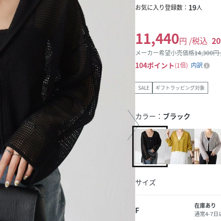
19
お気に入り登録数：
人
11,440
円 /税込
20
メーカー希望小売価格
14,300
円
104
ポイント
1倍
内訳
SALE
ギフトラッピング対象
カラー：
ブラック
サイズ
在庫あり
F
通常4-7