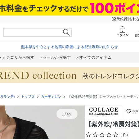
[楽天銀行]もれ
熊本県を中心とする地震の影響による配送遅延のお知らせ
カテゴリから探す
セールから探す
すべてのアイテム
ルダガランテ)
トップス
カーディガン
【紫外線/冷房対策】ジップメッシュカーディ
navigate_next
navigate_next
navigate_next
favorite_border
お気
1
/
49
【紫外線/冷房対
star_border
star_border
star_border
star_border
star_border
(
-
件
)