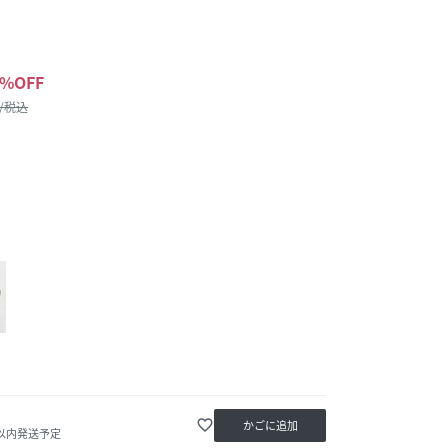
%OFF
 /税込
favorite_border
かごに追加
日以内発送予定