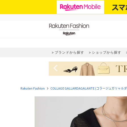
ブランドから探す
ショップから探す
navigate_before
Rakuten Fashion
COLLAGE GALLARDAGALANTE (コラージュガリャ
navigate_next