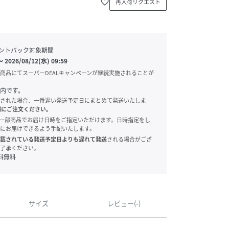
favorite_border
再入荷リクエスト
ントバック対象期間
〜
2026/08/12(水) 09:59
商品にてスーパーDEALキャンペーンが継続実施されることが
内です。
された場合、一番遅い発送予定日にまとめて発送いたしま
別にご注文ください。
onでは、一部商品でお届け日時をご指定いただけます。日時指定をし
にお届けできるよう手配いたします。
載されている発送予定日よりも遅れて発送
される場合がござ
了承ください。
料無料
サイズ
レビュー(-)