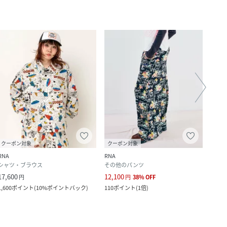
クーポン対象
クーポン対象
クー
RNA
RNA
RNA
シャツ・ブラウス
その他のパンツ
ナイ
17,600
12,100
17,6
円
円
38
%
OFF
1,600
ポイント
(
10%ポイントバック
)
110
ポイント
(
1倍
)
1,600