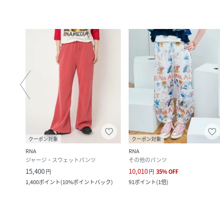
クーポン対象
クーポン対象
RNA
RNA
ジャージ・スウェットパンツ
その他のパンツ
15,400
10,010
円
円
35
%
OFF
1,400
ポイント
(
10%ポイントバック
)
91
ポイント
(
1倍
)