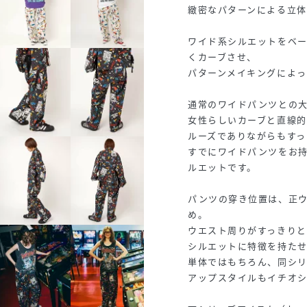
緻密なパターンによる立体
ワイド系シルエットをベ
くカーブさせ、
パターンメイキングによ
通常のワイドパンツとの
女性らしいカーブと直線的
ルーズでありながらもすっ
すでにワイドパンツをお
ルエットです。
パンツの穿き位置は、正
め。
ウエスト周りがすっきりと
シルエットに特徴を持た
単体ではもちろん、同シ
アップスタイルもイチオシ