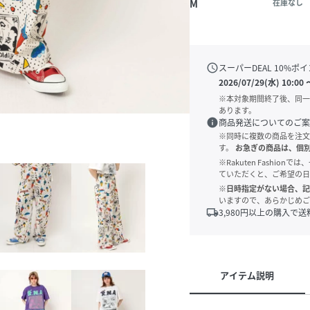
M
在庫なし
schedule
スーパーDEAL
10
%ポイ
2026/07/29(水) 10:00
※本対象期間終了後、同一
あります。
info
商品発送についてのご案
※同時に複数の商品を注文
す。
お急ぎの商品は、個
※Rakuten Fashi
ていただくと、ご希望の日
※日時指定がない場合、記
いますので、あらかじめご
local_shipping
3,980
円以上の購入で送
アイテム説明