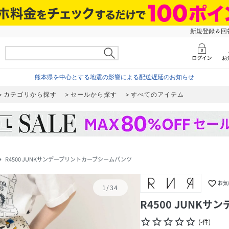
新規登録＆回答
熊本県を中心とする地震の影響による配送遅延のお知らせ
カテゴリから探す
セールから探す
すべてのアイテム
R4500 JUNKサンデープリントカーブシームパンツ
te_next
favorite_border
お気
1
/
34
R4500 JUNK
star_border
star_border
star_border
star_border
star_border
(
-
件
)