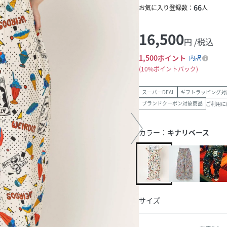
66
お気に入り登録数：
人
16,500
円 /税込
1,500
ポイント
内訳
10%ポイントバック
スーパーDEAL
ギフトラッピング対
ブランドクーポン対象商品
ご利用に
カラー：
キナリベース
サイズ