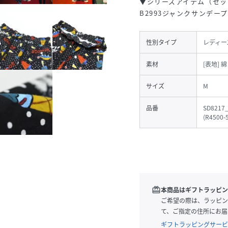
▼シリーズアイテム（セッ
B2993ジャンクサンデー
性別タイプ
レディー
素材
[表地] 綿
サイズ
M
品番
SD8217
(
R4500-
redeem
本商品はギフトラッピン
ご希望の際は、ラッピン
て、ご指定の住所にお届
ギフトラッピングサービ