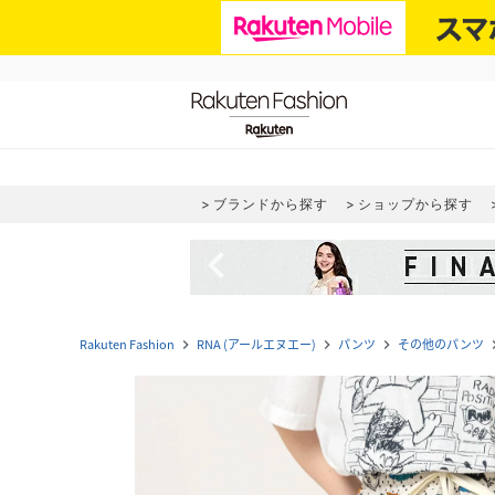
ブランドから探す
ショップから探す
navigate_before
Rakuten Fashion
RNA (アールエヌエー)
パンツ
その他のパンツ
navigate_next
navigate_next
navigate_next
naviga