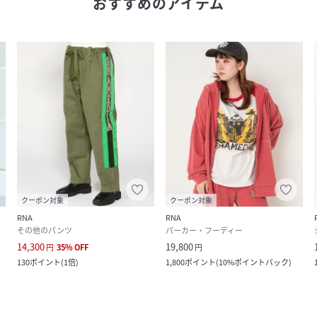
おすすめのアイテム
クーポン対象
クーポン対象
RNA
RNA
その他のパンツ
パーカー・フーディー
14,300
19,800
円
35
%
OFF
円
130
ポイント
(
1倍
)
1,800
ポイント
(
10%ポイントバック
)