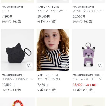
MAISON KITSUNE
MAISON KITSUNE
MAISON KITSUNE
ポーチ
イヤホン・イヤホンケース・ヘッドフォン
スマホ・タブレット・PCケース/カバー
7,260
10,560
10,560
円
円
円
66
ポイント
(
1倍
)
96
ポイント
(
1倍
)
96
ポイント
(
1倍
)
MAISON KITSUNE
MAISON KITSUNE
MAISON KITSUNE ARCHIVES
イヤホン・イヤホンケース・ヘッドフォン
スカーフ・バンダナ
チャーム・キーチェーン
10,560
7,480
15,400
円
円
円
30
%
OFF
96
ポイント
(
1倍
)
68
ポイント
(
1倍
)
140
ポイント
(
1倍
)