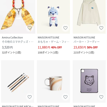
Amina Collection
MAISON KITSUNE
MAISON KITSUNE
その他のスマホグッズ・オーディオ機器
おもちゃ・ゲーム・フィギュア
パーカー・フーディー
3,520
11,880
23,650
円
円
40
%
OFF
円
50
%
OFF
32
ポイント
(
1倍
)
108
ポイント
(
1倍
)
215
ポイント
(
1倍
)
MAISON KITSUNE ARCHIVES
MAISON KITSUNE
MAISON KITSUNE