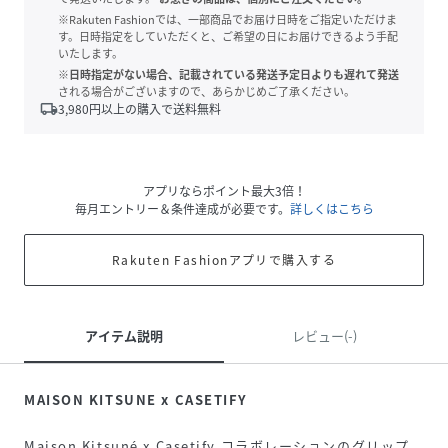
※Rakuten Fashionでは、一部商品でお届け日時をご指定いただけま
す。日時指定をしていただくと、ご希望の日にお届けできるよう手配
いたします。
※日時指定がない場合、記載されている発送予定日よりも遅れて発送
される場合がございますので、あらかじめご了承ください。
local_shipping
3,980
円以上の購入で送料無料
アプリならポイント最大3倍！
毎月エントリー＆条件達成が必要です。
詳しくはこちら
Rakuten Fashionアプリで購入する
アイテム説明
レビュー(-)
MAISON KITSUNE x CASETIFY
Maison Kitsuné x Casetify コラボレーションのグリップ