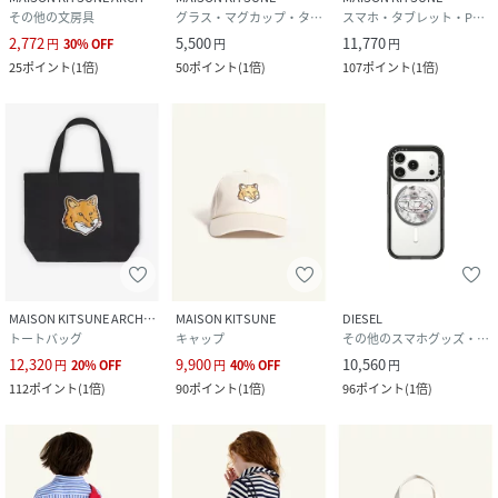
その他の文房具
グラス・マグカップ・タンブラー
スマホ・タブレット・PCケース/カバー
2,772
5,500
11,770
円
30
%
OFF
円
円
25
ポイント
(
1倍
)
50
ポイント
(
1倍
)
107
ポイント
(
1倍
)
MAISON KITSUNE ARCHIVES
MAISON KITSUNE
DIESEL
トートバッグ
キャップ
その他のスマホグッズ・オーディオ機器
12,320
9,900
10,560
円
20
%
OFF
円
40
%
OFF
円
112
ポイント
(
1倍
)
90
ポイント
(
1倍
)
96
ポイント
(
1倍
)