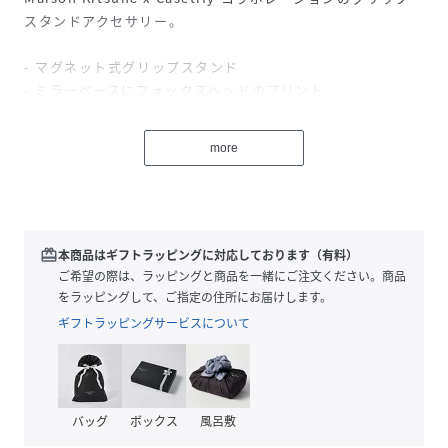
スタンドアクセサリー。
- マグネット式グリップスタンド
- ミラーベースにフォックスヘッドのプリント
- Maison Kitsuné x Casetify コラボレーション
- サイズ：56 x 56 x 5.8 mm
more
※商品画像はサンプルのため、実際の商品とは色味・サイ
ズ・デザイン・仕様などに一部変更がある場合がございます
ので、予めご了承ください。
redeem
本商品はギフトラッピングに対応しております（有料）
【CASETiFY】
ご希望の際は、ラッピングと商品を一緒にご注文ください。商品
CASETiFYは、テックアクセサリーのカスタマイゼーション
をラッピングして、ご指定の住所にお届けします。
を特徴とし、サスティナブルな活動にも取り組むD2C
ギフトラッピングサービスについて
(Direct To Consumer) ライフスタイルブランド。これま
で、キャラクターやアート、ファッションなど、多岐にわた
る業種と、革新的なコラボレーションを実施しており、世界
中から注目を集める。最高品質の素材と最先端のデザインを
バッグ
ボックス
風呂敷
用いて、無限大のオプションでパーソナライズができるだけ