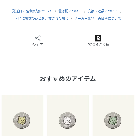
でなく、オリジナリティあふれるテックアクセサリーを制
作。CASETiFYはまた、アーティストのインキュベーターで
発送日・在庫表記について
置き配について
交換・返品について
あり、ブランドのデザインスタジオであり、私たちのお客様
同時に複数の商品を注文された場合
メーカー希望小売価格について
も関わる重要な慈善団体や社会貢献活動の国際的なパートナ
ーでもある。
シェア
ROOMに投稿
性別タイプ
ユニセックス
品番
SD7754_36914812
(
36914812-01-01 SD7754
)
おすすめのアイテム