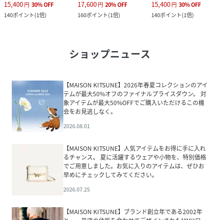
15,400
17,600
15,400
円
30
%
OFF
円
20
%
OFF
円
30
%
OFF
140
ポイント
(
1倍
)
160
ポイント
(
1倍
)
140
ポイント
(
1倍
)
ショップニュース
【MAISON KITSUNE】2026年春夏コレクションのアイ
テムが最大50%オフのファイナルプライスダウン。 対
象アイテムが最大50%OFFでご購入いただけるこの機
会をお見逃しなく。
2026.08.01
【MAISON KITSUNE】人気アイテムをお得に手に入れ
るチャンス。 夏に活躍するウェアや小物を、特別価格
でご用意しました。お気に入りのアイテムは、ぜひお
早めにチェックしてみてください。
2026.07.25
【MAISON KITSUNE】ブランド創立年である2002年