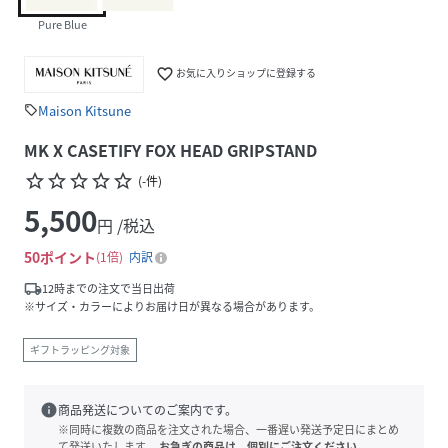
Pure Blue
favorite_border
お気に入りショップに登録する
Maison Kitsune
sell
MK X CASETIFY FOX HEAD GRIPSTAND
star_border
star_border
star_border
star_border
star_border
(
-
件
)
5,500
円 /税込
50
ポイント
1倍
内訳
local_shipping
12時までの注文で当日出荷
※サイズ・カラーによりお届け日が異なる場合があります。
ギフトラッピング対象
info
商品発送についてのご案内です。
※同時に複数の商品を注文された場合、一番遅い発送予定日にまとめ
て発送いたします。
お急ぎの商品は、個別にご注文ください。