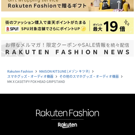
Rakuten Fashion
MAISON KITSUNE (メゾン キツネ)
navigate_next
navigate_next
スマホグッズ・オーディオ機器
その他のスマホグッズ・オーディオ機器
navigate_next
navigate_next
MK X CASETIFY FOX HEAD GRIPSTAND