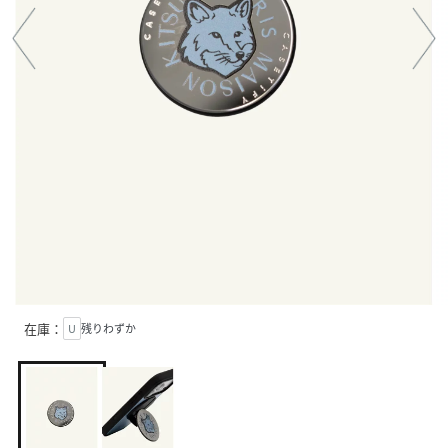
在庫：
U
残りわずか