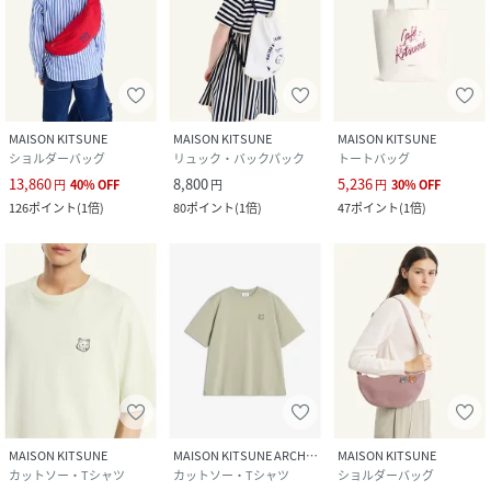
MAISON KITSUNE
MAISON KITSUNE
MAISON KITSUNE
ショルダーバッグ
リュック・バックパック
トートバッグ
13,860
8,800
5,236
円
40
%
OFF
円
円
30
%
OFF
126
ポイント
(
1倍
)
80
ポイント
(
1倍
)
47
ポイント
(
1倍
)
MAISON KITSUNE
MAISON KITSUNE ARCHIVES
MAISON KITSUNE
カットソー・Tシャツ
カットソー・Tシャツ
ショルダーバッグ