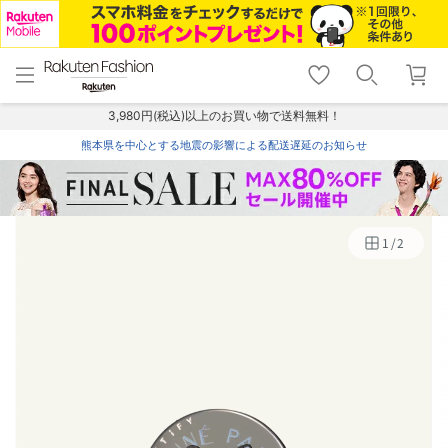
menu
home
search
favorite_border
shopping_cart
lock_outline
メニュー
トップ
検索
お気に入り
カート
ログイン
3,980円(税込)以上のお買い物で送料無料！
熊本県を中心とする地震の影響による配送遅延のお知らせ
1
/
2