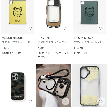
MAISON KITSUNE
BEAMS MEN
MAISON KITSUNE
スマホ・タブレット・PCケース/カバー
その他のスマホグッズ・オーディオ機器
スマホ・タブレット・PCケース/カバー
11,770
5,500
11,770
円
円
円
107
ポイント
(
1倍
)
500
ポイント
(
10%ポイント
107
ポイント
(
1倍
)
バック
)