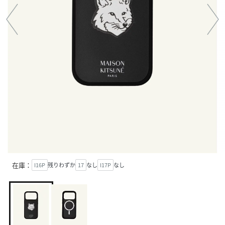
在庫：
I16P
残りわずか
17
なし
I17P
なし