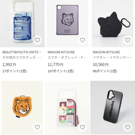
BEAUTY&YOUTH UNITED ARROWS
MAISON KITSUNE
MAISON KITSUNE
その他のスマホグッズ・オーディオ機器
スマホ・タブレット・PCケース/カバー
イヤホン・イヤホンケース・ヘッドフォン
2,992
11,770
10,560
円
円
円
27
ポイント
(
1倍
)
107
ポイント
(
1倍
)
96
ポイント
(
1倍
)