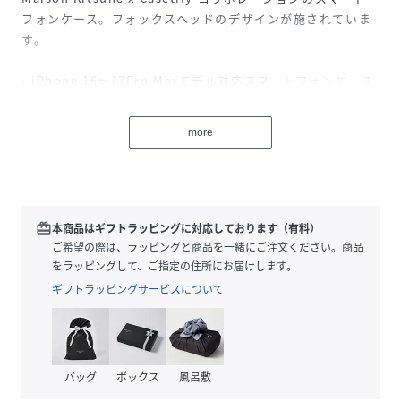
フォンケース。フォックスヘッドのデザインが施されていま
す。
- iPhone 16〜17Pro Maxモデル対応スマートフォンケース
- フォックスヘッドのデザインプリント
- Maison Kitsuné x Casetify コラボレーション＜サイズガ
more
イド＞
I16 : iPhone 16
I16P : iPhone 16 Pro
17 : iPhone 17
I17P : iPhone 17 Pro
redeem
本商品はギフトラッピングに対応しております（有料）
I17PM : iPhone 17 Pro Max
ご希望の際は、ラッピングと商品を一緒にご注文ください。商品
をラッピングして、ご指定の住所にお届けします。
ギフトラッピングサービスについて
※商品画像はサンプルのため、実際の商品とは色味・サイ
ズ・デザイン・仕様などに一部変更がある場合がございます
バッグ
ボックス
風呂敷
ので、予めご了承ください。