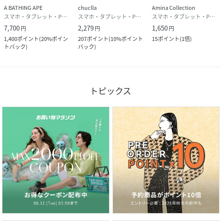
A BATHING APE
chuclla
Amina Collection
スマホ・タブレット・PCケース/カバー
スマホ・タブレット・PCケース/カバー
スマホ・タブレット・PCケース/カバー
7,700
2,279
1,650
円
円
円
1,400
ポイント
(
20%ポイン
207
ポイント
(
10%ポイント
15
ポイント
(
1倍
)
トバック
)
バック
)
トピックス