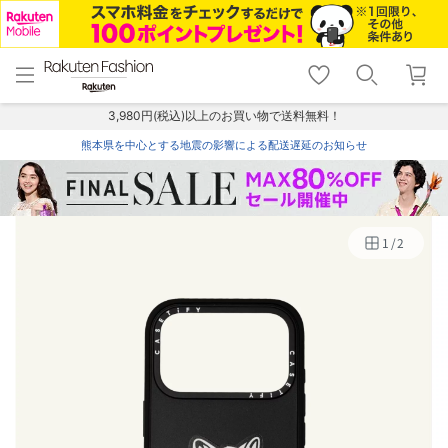
menu
home
search
favorite_border
shopping_cart
lock_outline
メニュー
トップ
検索
お気に入り
カート
ログイン
3,980円(税込)以上のお買い物で送料無料！
熊本県を中心とする地震の影響による配送遅延のお知らせ
1
/
2