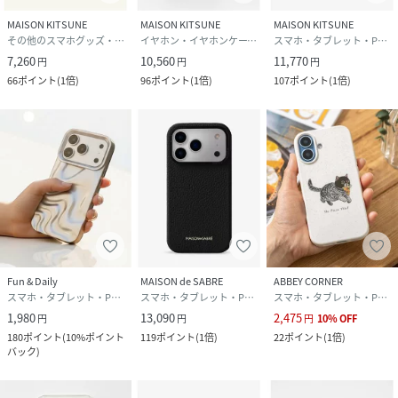
MAISON KITSUNE
MAISON KITSUNE
MAISON KITSUNE
その他のスマホグッズ・オーディオ機器
イヤホン・イヤホンケース・ヘッドフォン
スマホ・タブレット・PCケース/カバー
7,260
10,560
11,770
円
円
円
66
ポイント
(
1倍
)
96
ポイント
(
1倍
)
107
ポイント
(
1倍
)
Fun & Daily
MAISON de SABRE
ABBEY CORNER
スマホ・タブレット・PCケース/カバー
スマホ・タブレット・PCケース/カバー
スマホ・タブレット・PCケース/カバー
1,980
13,090
2,475
円
円
円
10
%
OFF
180
ポイント
(
10%ポイント
119
ポイント
(
1倍
)
22
ポイント
(
1倍
)
バック
)