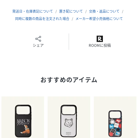
【CASETiFY】
発送日・在庫表記について
置き配について
交換・返品について
CASETiFYは、テックアクセサリーのカスタマイゼーション
同時に複数の商品を注文された場合
メーカー希望小売価格について
を特徴とし、サスティナブルな活動にも取り組むD2C
(Direct To Consumer) ライフスタイルブランド。これま
で、キャラクターやアート、ファッションなど、多岐にわた
る業種と、革新的なコラボレーションを実施しており、世界
シェア
ROOMに投稿
中から注目を集める。最高品質の素材と最先端のデザインを
用いて、無限大のオプションでパーソナライズができるだけ
でなく、オリジナリティあふれるテックアクセサリーを制
作。CASETiFYはまた、アーティストのインキュベーターで
おすすめのアイテム
あり、ブランドのデザインスタジオであり、私たちのお客様
も関わる重要な慈善団体や社会貢献活動の国際的なパートナ
ーでもある。
性別タイプ
ユニセックス
品番
SD7751_36914692
(
36914692-01-02 SD7751
)