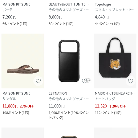
MAISON KITSUNE
BEAUTY&YOUTH UNITED ARROWS
Topologie
ポーチ
その他のスマホグッズ・オーディオ機器
スマホ・タブレット・PCケース/カバー
7,260
8,800
4,840
円
円
円
66
ポイント
(
1倍
)
80
ポイント
(
1倍
)
44
ポイント
(
1倍
)
MAISON KITSUNE
ESTNATION
MAISON KITSUNE ARCHIVES
サンダル
その他のスマホグッズ・オーディオ機器
トートバッグ
11,880
11,000
12,320
円
20
%
OFF
円
円
20
%
OFF
108
ポイント
(
1倍
)
1,000
ポイント
(
10%ポイン
112
ポイント
(
1倍
)
トバック
)