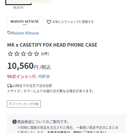
BLACK
favorite_border
お気に入りショップに登録する
Maison Kitsune
sell
MK x CASETiFY FOX HEAD PHONE CASE
star_border
star_border
star_border
star_border
star_border
(
0
件
)
10,560
円 /税込
96
ポイント
1倍
内訳
local_shipping
12時までの注文で当日出荷
※サイズ・カラーによりお届け日が異なる場合があります。
ギフトラッピング対象
info
商品発送についてのご案内です。
※同時に複数の商品を注文された場合、一番遅い発送予定日にまとめ
て発送いたします。
お急ぎの商品は、個別にご注文ください。