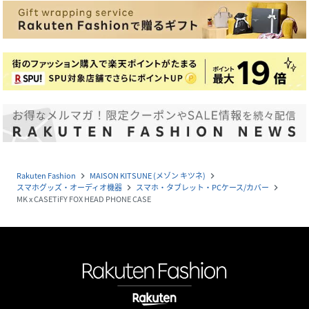
Rakuten Fashion
MAISON KITSUNE (メゾン キツネ)
navigate_next
navigate_next
スマホグッズ・オーディオ機器
スマホ・タブレット・PCケース/カバー
navigate_next
navigate_next
MK x CASETiFY FOX HEAD PHONE CASE