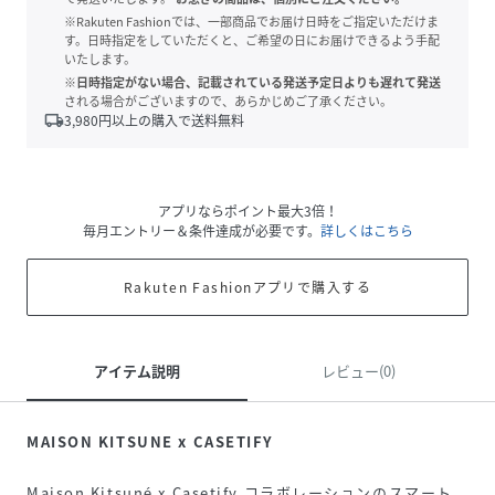
※Rakuten Fashionでは、一部商品でお届け日時をご指定いただけま
す。日時指定をしていただくと、ご希望の日にお届けできるよう手配
いたします。
※日時指定がない場合、記載されている発送予定日よりも遅れて発送
される場合がございますので、あらかじめご了承ください。
local_shipping
3,980
円以上の購入で送料無料
アプリならポイント最大3倍！
毎月エントリー＆条件達成が必要です。
詳しくはこちら
Rakuten Fashionアプリで購入する
アイテム説明
レビュー(0)
MAISON KITSUNE x CASETIFY
Maison Kitsuné x Casetify コラボレーションのスマート