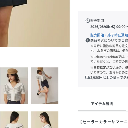
schedule
販売期間
2026/08/05(水) 00:00
販売開始・終了時に通知
info
商品発送についてのご案
※同時に複数の商品を注文
す。
お急ぎの商品は、個
※Rakuten Fashi
ていただくと、ご希望の日
※日時指定がない場合、記
いますので、あらかじめご
local_shipping
3,980
円以上の購入で送
アイテム説明
【セーラーカラーサマー