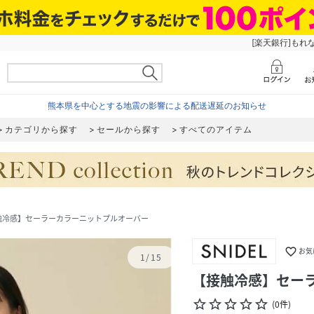
[楽天銀行]もれ
熊本県を中心とする地震の影響による配送遅延のお知らせ
カテゴリから探す
セールから探す
すべてのアイテム
触冷感】セーラーカラーニットプルオーバー
favorite_border
お気
1
/
15
【接触冷感】セー
star_border
star_border
star_border
star_border
star_border
(
0
件
)