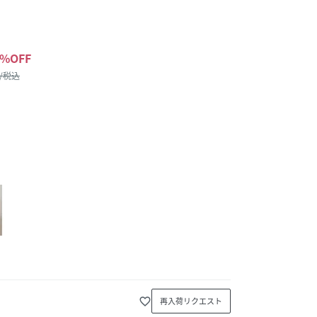
%OFF
 /税込
favorite_border
再入荷リクエスト