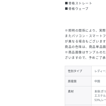
■骨格ストレート
■骨格ウェーブ
※照明の関係により、実際
またパソコン・スマート
が異なる場合もございま
商品の色味は、商品単品
※商品画像はサンプルの
ざいますので、予めご了
性別タイプ
レディー
原産国
中国
素材
本体:ポ
エステル
53%,レ