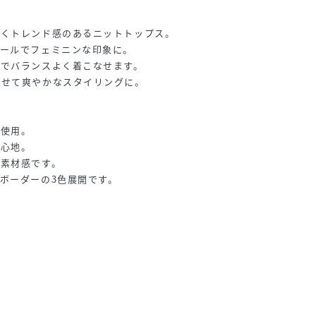
引くトレンド感のあるニットトップス。
テールでフェミニンな印象に。
トでバランスよく着こなせます。
わせて爽やかなスタイリングに。
を使用。
着心地。
る素材感です。
ボーダーの3色展開です。