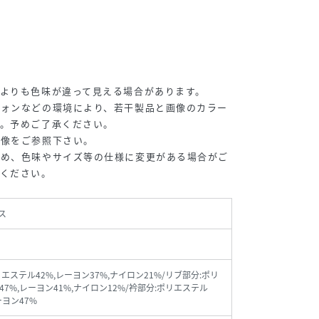
よりも色味が違って見える場合があります。
フォンなどの環境により、若干製品と画像のカラー
す。予めご了承ください。
画像をご参照下さい。
ため、色味やサイズ等の仕様に変更がある場合がご
承ください。
ス
リエステル42%,レーヨン37%,ナイロン21%/リブ部分:ポリ
47%,レーヨン41%,ナイロン12%/衿部分:ポリエステル
ーヨン47%