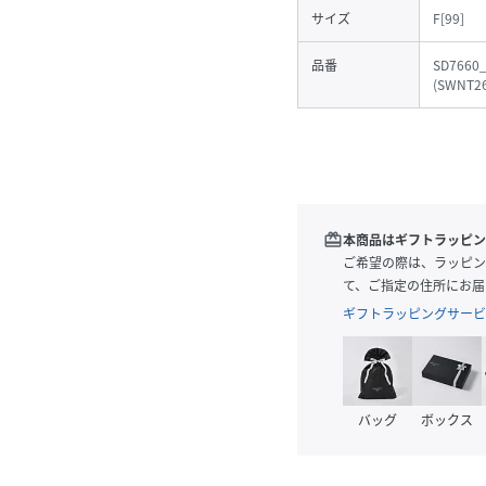
サイズ
F[99]
品番
SD7660
(
SWNT26
redeem
本商品はギフトラッピン
ご希望の際は、ラッピン
て、ご指定の住所にお届
ギフトラッピングサービ
バッグ
ボックス