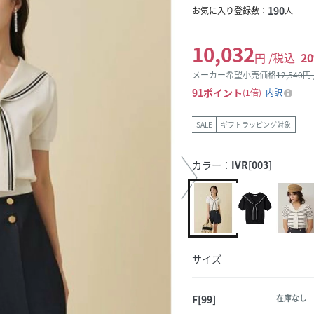
190
お気に入り登録数：
人
10,032
円 /税込
20
メーカー希望小売価格
12,540
円
91
ポイント
1倍
内訳
SALE
ギフトラッピング対象
カラー：
IVR[003]
サイズ
F[99]
在庫なし