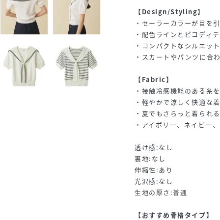
【Design/Styling】
・セーラーカラーが目を
・配色ラインとピコディ
・コンパクトなシルエッ
・スカートやパンツに合
【Fabric】
・接触冷感機能のある糸
・軽やかで涼しく快適な
・夏でもさらっと着られ
・アイボリー、ネイビー、
透け感:なし
裏地:なし
伸縮性:あり
光沢感:なし
生地の厚さ:普通
【おすすめ骨格タイプ】