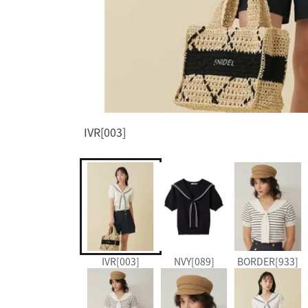
IVR[003]
IVR[003]
NVY[089]
BORDER[933]