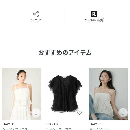
と画像のカラーが異なる場合もございます。予めご了承くだ
さい。
商品の色味は、商品単品画像をご参照下さい。
※商品画像はサンプルのため、色味やサイズ等の仕様に変更
シェア
ROOMに投稿
がある場合がございますので、予めご了承ください。
性別タイプ
レディース
おすすめのアイテム
原産国
中国
素材
[WHT・BLK]ポリエステル100%[LGRY]ナイロン
100%インナー:ポリエステル100%
サイズ
F[99]
品番
SD4232_FWFB262116
(
FWFB262116-L4-3U SD4232
)
FRAY I.D
FRAY I.D
FRAY I.D
シャツ・ブラウス
シャツ・ブラウス
キャミソール