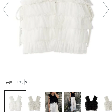
在庫：
F[99]
なし