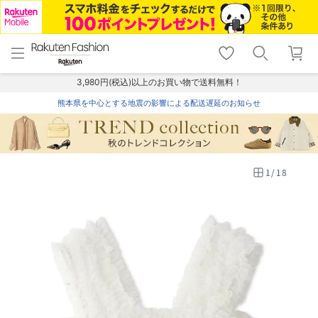
menu
home
search
favorite_border
shopping_cart
lock_outline
メニュー
トップ
検索
お気に入り
カート
ログイン
3,980円(税込)以上のお買い物で送料無料！
熊本県を中心とする地震の影響による配送遅延のお知らせ
1
/
18