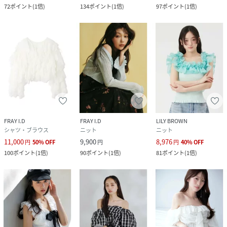
72
ポイント
(
1倍
)
134
ポイント
(
1倍
)
97
ポイント
(
1倍
)
FRAY I.D
FRAY I.D
LILY BROWN
シャツ・ブラウス
ニット
ニット
11,000
9,900
8,976
円
50
%
OFF
円
円
40
%
OFF
100
ポイント
(
1倍
)
90
ポイント
(
1倍
)
81
ポイント
(
1倍
)