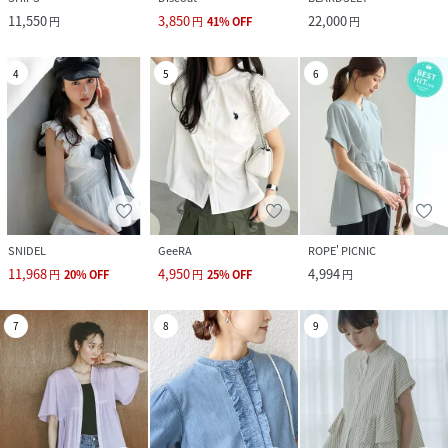
11,550
3,850
22,000
円
円
41
%
OFF
円
4
5
6
SNIDEL
GeeRA
ROPE' PICNIC
11,968
4,950
4,994
円
20
%
OFF
円
25
%
OFF
円
7
8
9