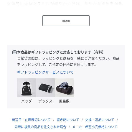
立体的に重ねたフリルが軽やかに揺れ、華やかな印象を演出
します。
Vネックでシャープさを加えることで、甘すぎず大人のバラン
more
スに。
デコルテも美しく見え女性らしさを高めてくれます。
サイドにはメタルパーツをあしらった華奢リボンをプラスし
てアクセントに。
また、インナーキャミソール付きで透け感を気にせず安心し
redeem
本商品はギフトラッピングに対応しております（有料）
て着用できるのも嬉しいポイントです。
ご希望の際は、ラッピングと商品を一緒にご注文ください。商品
デニムやワイドパンツ合わせでデイリーに、ワンピースやス
をラッピングして、ご指定の住所にお届けします。
カート合わせでオケージョンにと、シーン問わず活躍してく
ギフトラッピングサービスについて
れる汎用性の高さも魅力的。
色展開は全3色。上品で女性らしいIVR、ラメのチュールを使
用したほのかな煌めきが華やかなLGRY、シックなBLKから
お選びいただけます。
バッグ
ボックス
風呂敷
※照明の関係により、実際よりも色味が違って見える場合が
あります。
発送日・在庫表記について
置き配について
交換・返品について
またパソコン・スマートフォンなどの環境により、若干製品
同時に複数の商品を注文された場合
メーカー希望小売価格について