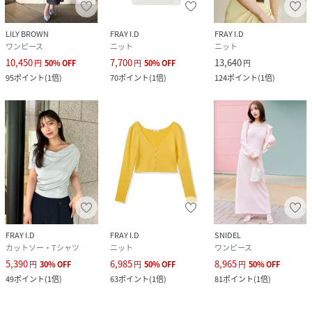
LILY BROWN
FRAY I.D
FRAY I.D
ワンピース
ニット
ニット
10,450
7,700
13,640
円
50
%
OFF
円
50
%
OFF
円
95
ポイント
(
1倍
)
70
ポイント
(
1倍
)
124
ポイント
(
1倍
)
FRAY I.D
FRAY I.D
SNIDEL
カットソー・Tシャツ
ニット
ワンピース
5,390
6,985
8,965
円
30
%
OFF
円
50
%
OFF
円
50
%
OFF
49
ポイント
(
1倍
)
63
ポイント
(
1倍
)
81
ポイント
(
1倍
)