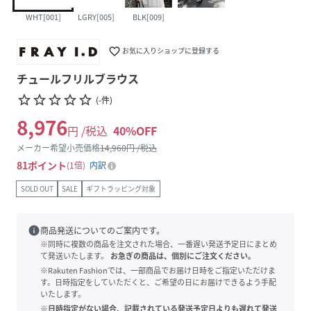
WHT[001]
LGRY[005]
BLK[009]
favorite_border
お気に入りショップに登録する
チュールフリルブラウス
star_border
star_border
star_border
star_border
star_border
(
-
件
)
8,976
円 /税込
40
%OFF
メーカー希望小売価格
14,960
円 /税込
81
ポイント
1倍
内訳
SOLD OUT
SALE
ギフトラッピング対象
info
商品発送についてのご案内です。
※同時に複数の商品を注文された場合、一番遅い発送予定日にまとめ
て発送いたします。
お急ぎの商品は、個別にご注文ください。
※Rakuten Fashionでは、一部商品でお届け日時をご指定いただけま
す。日時指定をしていただくと、ご希望の日にお届けできるよう手配
いたします。
※日時指定がない場合、記載されている発送予定日よりも遅れて発送