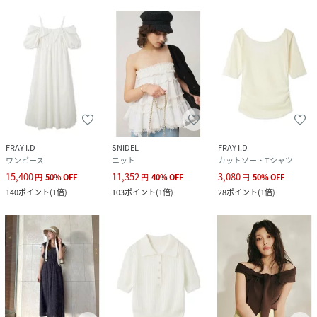
FRAY I.D
SNIDEL
FRAY I.D
ワンピース
ニット
カットソー・Tシャツ
15,400
11,352
3,080
円
50
%
OFF
円
40
%
OFF
円
50
%
OFF
140
ポイント
(
1倍
)
103
ポイント
(
1倍
)
28
ポイント
(
1倍
)