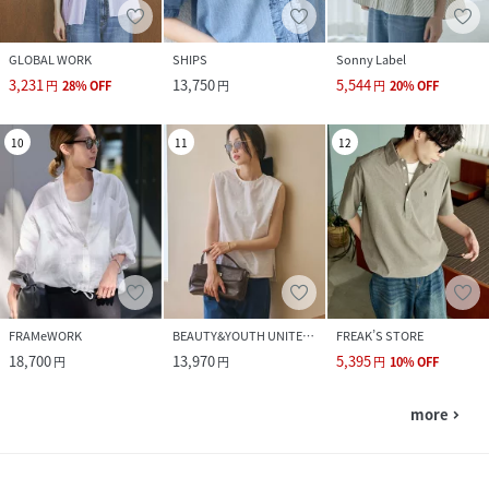
GLOBAL WORK
SHIPS
Sonny Label
3,231
13,750
5,544
円
28
%
OFF
円
円
20
%
OFF
10
11
12
FRAMeWORK
BEAUTY&YOUTH UNITED ARROWS
FREAK’S STORE
18,700
13,970
5,395
円
円
円
10
%
OFF
more
navigate_next