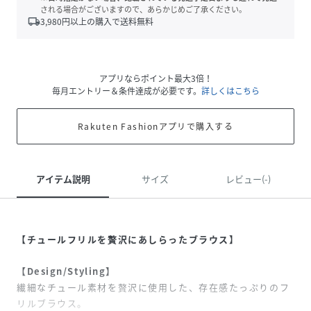
される場合がございますので、あらかじめご了承ください。
local_shipping
3,980
円以上の購入で送料無料
アプリならポイント最大3倍！
毎月エントリー＆条件達成が必要です。
詳しくはこちら
Rakuten Fashionアプリで購入する
アイテム説明
サイズ
レビュー(-)
【チュールフリルを贅沢にあしらったブラウス】
【Design/Styling】
繊細なチュール素材を贅沢に使用した、存在感たっぷりのフ
リルブラウス。