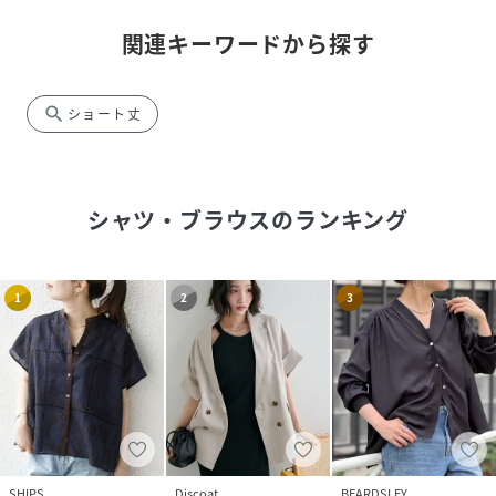
関連キーワードから探す
search
ショート丈
シャツ・ブラウス
のランキング
1
2
3
SHIPS
Discoat
BEARDSLEY