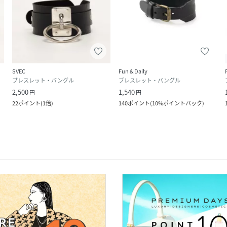
SVEC
Fun & Daily
ブレスレット・バングル
ブレスレット・バングル
2,500
1,540
円
円
22
ポイント
(
1倍
)
140
ポイント
(
10%ポイントバック
)