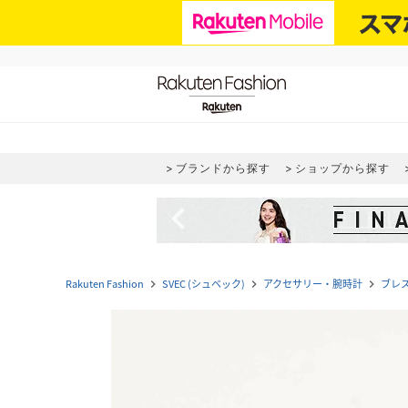
ブランドから探す
ショップから探す
navigate_before
Rakuten Fashion
SVEC (シュベック)
アクセサリー・腕時計
ブレ
navigate_next
navigate_next
navigate_next