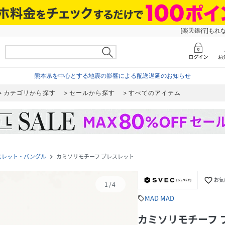
[楽天銀行]もれ
熊本県を中心とする地震の影響による配送遅延のお知らせ
カテゴリから探す
セールから探す
すべてのアイテム
スレット・バングル
カミソリモチーフ ブレスレット
navigate_next
favorite_border
お気
1
/
4
MAD MAD
sell
カミソリモチーフ 