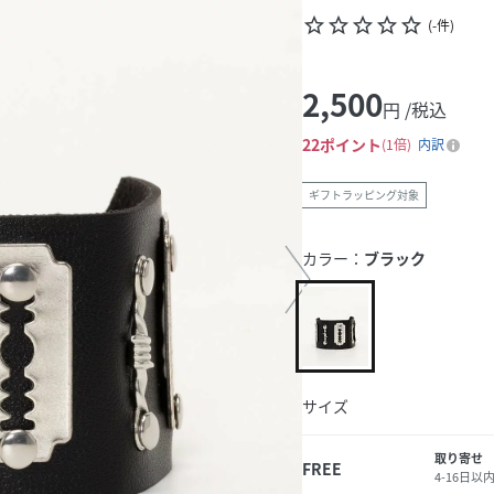
star_border
star_border
star_border
star_border
star_border
(
-
件
)
2,500
円 /税込
22
ポイント
1倍
内訳
ギフトラッピング対象
カラー：
ブラック
サイズ
取り寄せ
FREE
4-16日以