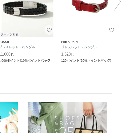
クーポン対象
クー
FOSSIL
Fun & Daily
impro
ブレスレット・バングル
ブレスレット・バングル
ネッ
11,000
1,320
998
円
円
1,000
ポイント
(
10%ポイントバック
)
120
ポイント
(
10%ポイントバック
)
9
ポイ