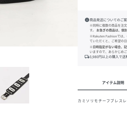
info
商品発送についてのご案
※同時に複数の商品を注文
す。
お急ぎの商品は、個
※Rakuten Fashi
ていただくと、ご希望の日
※日時指定がない場合、記
いますので、あらかじめご
local_shipping
3,980
円以上の購入で送
アイテム説明
カミソリモチーフブレスレ