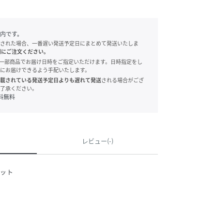
内です。
された場合、一番遅い発送予定日にまとめて発送いたしま
別にご注文ください。
onでは、一部商品でお届け日時をご指定いただけます。日時指定をし
にお届けできるよう手配いたします。
載されている発送予定日よりも遅れて発送
される場合がござ
了承ください。
料無料
レビュー(-)
ット