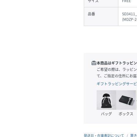
サイズ
FREE
品番
SD3411
(
MDZP-2
redeem
本商品はギフトラッピン
ご希望の際は、ラッピン
て、ご指定の住所にお届
ギフトラッピングサービ
バッグ
ボックス
発送日・在庫表記について
置き