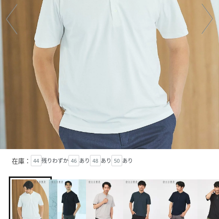
在庫：
44
残りわずか
46
あり
48
あり
50
あり