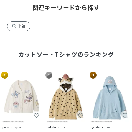
関連キーワードから探す
search
半袖
カットソー・Tシャツ
のランキング
1
2
3
gelato pique
gelato pique
gelato pique