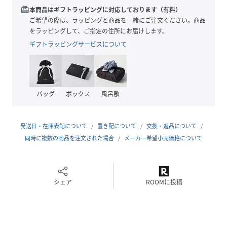
パターン設計にこだわり、すっきり着こなせるヘンリーネッ
redeem
本商品はギフトラッピングに対応しております（有料）
クTシャツ。
ご希望の際は、ラッピングと商品を一緒にご注文ください。商品
緩やかな衿元のカーブラインがスマートな顔周りを演出しま
をラッピングして、ご指定の住所にお届けします。
す。
ギフトラッピングサービスについて
ボタンの開け閉め具合で、スキッパーの抜け感も保ちつつ、
シーンによって着こなしにアレンジを加えられます。
【コーディネート】
バッグ
ボックス
風呂敷
一枚着からジャケットインナーまで様々なスタイリングに欠
かせないデイリーアイテムとして、オンオフ問わず着用いた
だけます。
発送日・在庫表記について
置き配について
交換・返品について
同時に複数の商品を注文された場合
メーカー希望小売価格について
同素材で豊富なラインナップを展開しています。
同素材半袖Tシャツ品番：71529321000
同素材半袖ポロシャツ品番：71529321001
シェア
ROOMに投稿
同素材リブTシャツ品番：71529321002
同素材モックネックTシャツ品番：71529321004
同素材VネックTシャツ品番：71529321005