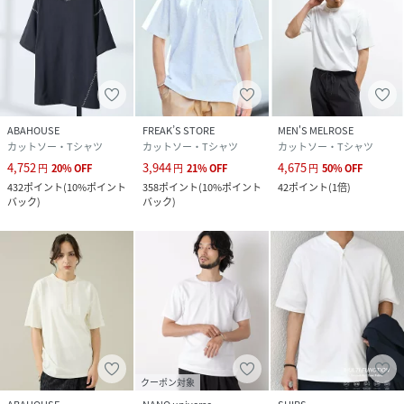
ABAHOUSE
FREAK’S STORE
MEN'S MELROSE
カットソー・Tシャツ
カットソー・Tシャツ
カットソー・Tシャツ
4,752
3,944
4,675
円
20
%
OFF
円
21
%
OFF
円
50
%
OFF
432
ポイント
(
10%ポイント
358
ポイント
(
10%ポイント
42
ポイント
(
1倍
)
バック
)
バック
)
クーポン対象