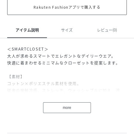
Rakuten Fashionアプリで購入する
アイテム説明
サイズ
レビュー(0)
＜SMARTCLOSET＞
大人が求めるスマートでエレガントなデイリーウエア。
快適に着まわせるミニマムなクローゼットを提案します。
【素材】
コットン×ポリエステル素材を使用。
従来の接触冷感、ストレッチ、ウォッシャブルに加え、遮
熱、アンチピリング機能を加えてより快適にアップデート。
さらにシルクのような光沢・肌触りをもたらすシルケット加
more
工を施し、高級感とエレガントできれいめな素材に仕上げま
した。
【デザイン】