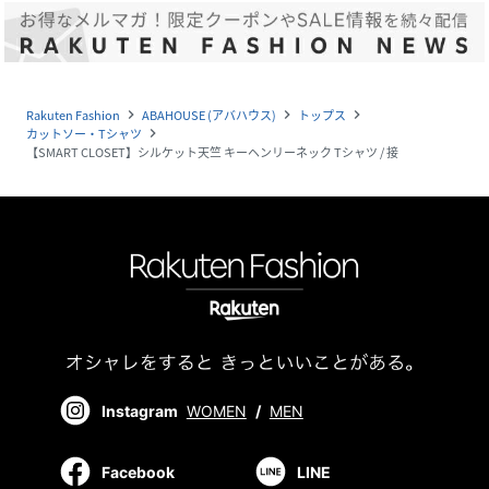
Rakuten Fashion
ABAHOUSE (アバハウス)
トップス
navigate_next
navigate_next
navigate_next
カットソー・Tシャツ
navigate_next
【SMART CLOSET】シルケット天竺 キーヘンリーネック Tシャツ / 接
Instagram
WOMEN
/
MEN
Facebook
LINE