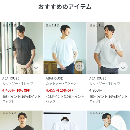
おすすめのアイテム
性別タイプ
メンズ
原産国
中国
素材
コットン75% ポリエステル25%
サイズ
44、46、48、50
クリーニング
洗濯機可
品番
SD2586_71529321003
ABAHOUSE
ABAHOUSE
ABAHOUSE
(
71529321003-7H-3H SD2586
)
カットソー・Tシャツ
カットソー・Tシャツ
カットソー・Tシャツ
4,455
4,455
4,950
円
10
%
OFF
円
10
%
OFF
円
405
ポイント
(
10%ポイント
405
ポイント
(
10%ポイント
450
ポイント
(
10%ポイント
バック
)
バック
)
バック
)