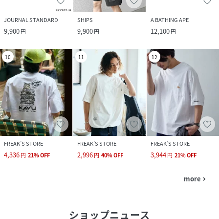
JOURNAL STANDARD
SHIPS
A BATHING APE
9,900
9,900
12,100
円
円
円
10
11
12
FREAK’S STORE
FREAK’S STORE
FREAK’S STORE
4,336
2,996
3,944
円
21
%
OFF
円
40
%
OFF
円
21
%
OFF
more
navigate_next
ショップニュース