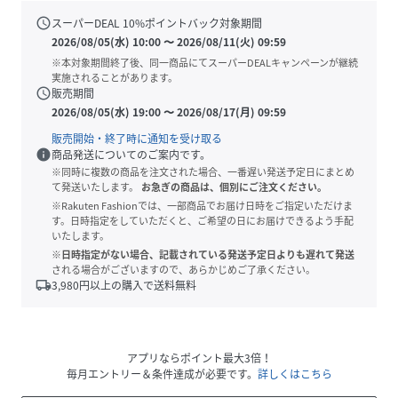
schedule
スーパーDEAL
10
%ポイントバック対象期間
2026/08/05(水) 10:00
〜
2026/08/11(火) 09:59
※本対象期間終了後、同一商品にてスーパーDEALキャンペーンが継続
実施されることがあります。
schedule
販売期間
2026/08/05(水) 19:00
〜
2026/08/17(月) 09:59
販売開始・終了時に通知を受け取る
info
商品発送についてのご案内です。
※同時に複数の商品を注文された場合、一番遅い発送予定日にまとめ
て発送いたします。
お急ぎの商品は、個別にご注文ください。
※Rakuten Fashionでは、一部商品でお届け日時をご指定いただけま
す。日時指定をしていただくと、ご希望の日にお届けできるよう手配
いたします。
※日時指定がない場合、記載されている発送予定日よりも遅れて発送
される場合がございますので、あらかじめご了承ください。
local_shipping
3,980
円以上の購入で送料無料
アプリならポイント最大3倍！
毎月エントリー＆条件達成が必要です。
詳しくはこちら