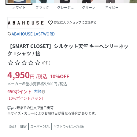
ホワイト
ブラック
グレージュ
グリーン
ネイビー
favorite_border
お気に入りショップに登録する
ABAHOUSE LASTWORD
sell
【SMART CLOSET】シルケット天竺 キーヘンリーネッ
ク Tシャツ / 接
star_border
star_border
star_border
star_border
star_border
(
0
件
)
4,950
円 /税込
10
%OFF
メーカー希望小売価格
5,500
円 /税込
450
ポイント
内訳
10%ポイントバック
local_shipping
12時までの注文で当日出荷
※サイズ・カラーによりお届け日が異なる場合があります。
SALE
NEW
スーパーDEAL
ギフトラッピング対象