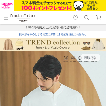
menu
home
search
favorite_border
shopping_cart
lock_outline
メニュー
トップ
検索
お気に入り
カート
ログイン
3,980円(税込)以上のお買い物で送料無料！
熊本県を中心とする地震の影響による配送遅延のお知らせ
1
/
40