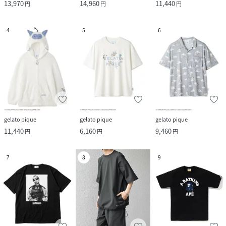
13,970
14,960
11,440
円
円
円
4
5
6
gelato pique
gelato pique
gelato pique
11,440
6,160
9,460
円
円
円
7
8
9