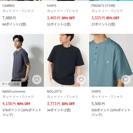
CAMBIO
SHIPS
FREAK’S STORE
カットソー・Tシャツ
カットソー・Tシャツ
カットソー・Tシャツ
7,480
3,465
3,025
円
円
30
%
OFF
円
45
%
OFF
68
ポイント
(
1倍
)
31
ポイント
(
1倍
)
27
ポイント
(
1倍
)
クーポン対象
NANO universe
NOLLEY'S
SHIPS
カットソー・Tシャツ
カットソー・Tシャツ
カットソー・Tシャツ
4,158
3,773
5,500
円
40
%
OFF
円
30
%
OFF
円
378
ポイント
(
10%ポイント
34
ポイント
(
1倍
)
500
ポイント
(
10%ポイント
バック
)
バック
)