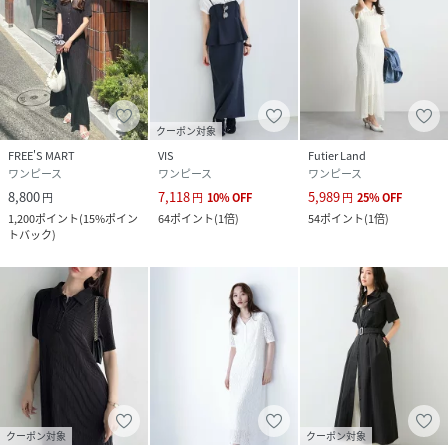
クーポン対象
FREE'S MART
VIS
Futier Land
ワンピース
ワンピース
ワンピース
8,800
7,118
5,989
円
円
10
%
OFF
円
25
%
OFF
1,200
ポイント
(
15%ポイン
64
ポイント
(
1倍
)
54
ポイント
(
1倍
)
トバック
)
クーポン対象
クーポン対象