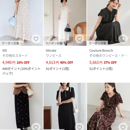
クーポン対象
クーポン対象
クーポン対象
VIS
titivate
Couture Brooch
その他のスカート
ワンピース
その他のワンピース・ドレス
4,940
4,613
5,663
円
10
%
OFF
円
40
%
OFF
円
37
%
OFF
449
ポイント
(
10%ポイント
41
ポイント
(
1倍
)
51
ポイント
(
1倍
)
バック
)