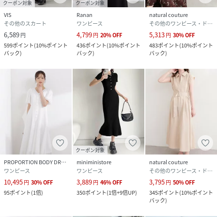
クーポン対象
クーポン対象
VIS
Ranan
natural couture
その他のスカート
ワンピース
その他のワンピース・ドレス
6,589
4,799
5,313
円
円
20
%
OFF
円
30
%
OFF
599
ポイント
(
10%ポイント
436
ポイント
(
10%ポイント
483
ポイント
(
10%ポイント
バック
)
バック
)
バック
)
クーポン対象
PROPORTION BODY DRESSING
miniministore
natural couture
ワンピース
ワンピース
その他のワンピース・ドレス
10,495
3,889
3,795
円
30
%
OFF
円
46
%
OFF
円
50
%
OFF
95
ポイント
(
1倍
)
350
ポイント
(
1倍+9倍UP
)
345
ポイント
(
10%ポイント
バック
)