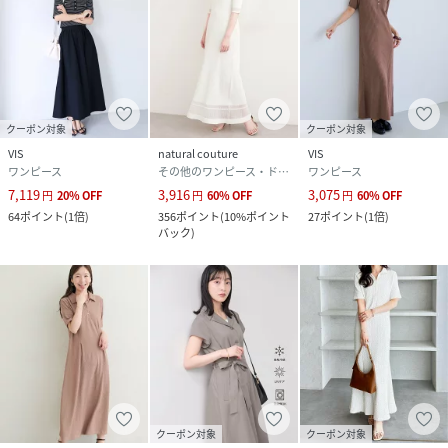
※画像によっては実際の色味と異なる場合があります。正し
い色味は生地アップ画像をご確認ください。
性別タイプ
レディース
原産国
キナリ（16）：中国｜ブラウン（22）：中国
クーポン対象
クーポン対象
VIS
natural couture
VIS
素材
キナリ（16）：（表地） ナイロン 97% ポリウ
ワンピース
その他のワンピース・ドレス
ワンピース
レタン 3% （裏地） ポリエステル 100%｜ブラ
7,119
3,916
3,075
円
20
%
OFF
円
60
%
OFF
円
60
%
OFF
ウン（22）：（表地） ナイロン 97% ポリウレ
64
ポイント
(
1倍
)
356
ポイント
(
10%ポイント
27
ポイント
(
1倍
)
タン 3% （裏地） ポリエステル 100%
バック
)
サイズ
PF、F
クリーニング
キナリ（16）：洗濯機（極弱）・漂白、タンブ
ル乾燥、アイロン禁止
ブラウン（22）：洗濯機（極弱）・漂白、タン
ブル乾燥、アイロン禁止
品番
SD1670_BVE16250
(
BVE16250-22-094 SD1670
)
クーポン対象
クーポン対象