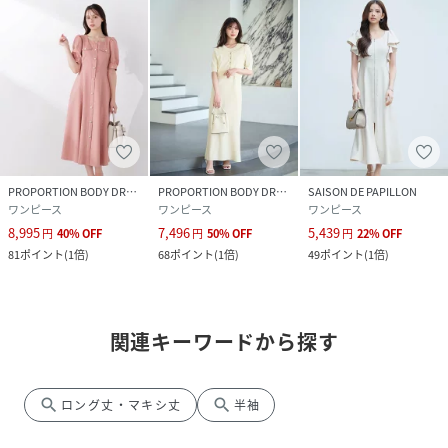
PROPORTION BODY DRESSING
PROPORTION BODY DRESSING
SAISON DE PAPILLON
ワンピース
ワンピース
ワンピース
8,995
7,496
5,439
円
40
%
OFF
円
50
%
OFF
円
22
%
OFF
81
ポイント
(
1倍
)
68
ポイント
(
1倍
)
49
ポイント
(
1倍
)
関連キーワードから探す
search
search
ロング丈・マキシ丈
半袖