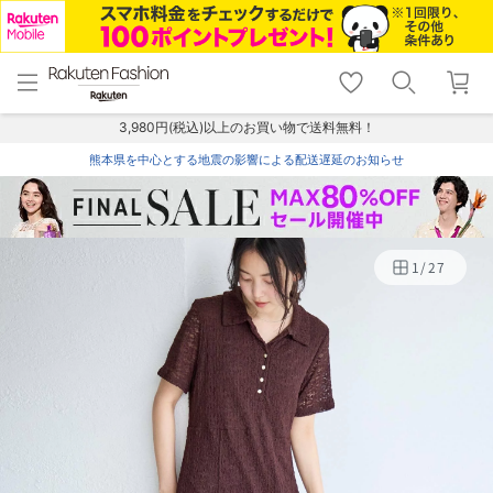
menu
home
search
favorite_border
shopping_cart
lock_outline
メニュー
トップ
検索
お気に入り
カート
ログイン
3,980円(税込)以上のお買い物で送料無料！
熊本県を中心とする地震の影響による配送遅延のお知らせ
1
/
27