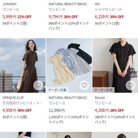
JUNOAH
NATURAL BEAUTY BASIC
VIS
ワンピース
ワンピース
シャツワンピース
5,999
9,794
6,229
円
22
%
OFF
円
30
%
OFF
円
30
%
OFF
54
ポイント
(
1倍
)
890
ポイント
(
10%ポイント
56
ポイント
(
1倍
)
バック
)
クーポン対象
クーポン対象
OPAQUE.CLIP
NATURAL BEAUTY BASIC
Ranan
その他のワンピース・ドレス
ワンピース
ワンピース
4,950
11,990
4,298
円
40
%
OFF
円
円
28
%
OFF
45
ポイント
(
1倍
)
1,090
ポイント
(
10%ポイン
390
ポイント
(
10%ポイント
トバック
)
バック
)