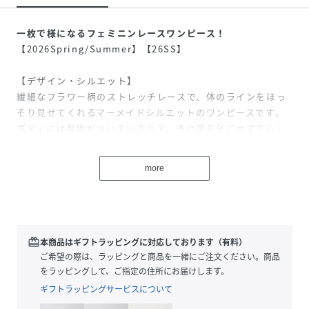
一枚で様になるフェミニンレースワンピース！
【2026Spring/Summer】【26SS】
【デザイン・シルエット】
繊細なフラワー柄のストレッチレースで、体のラインをほっ
そり見せてくれるマーメイドシルエットのワンピースです。
ボディには裏地がついているので、透け感を気にせず安心し
てご着用いただけます。フロントにあしらったゴールドボタ
ンは女性らしさを引き立て、襟元のスキッパーデザインが抜
more
け感のある涼し気な印象を演出します。
【素材】
柔らかくて程よい伸び感のある着心地の良いストレッチレー
ス。
redeem
本商品はギフトラッピングに対応しております（有料）
ご希望の際は、ラッピングと商品を一緒にご注文ください。商品
【カラー】
をラッピングして、ご指定の住所にお届けします。
女性らしいキナリ、トレンドのブラウンの2色展開です。
ギフトラッピングサービスについて