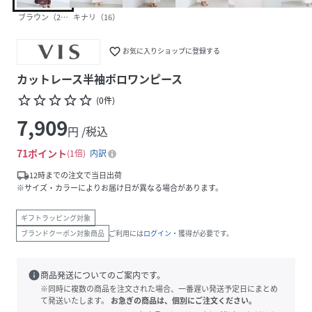
ブラウン（22）
キナリ（16）
favorite_border
お気に入りショップに登録する
カットレース半袖ポロワンピース
star_border
star_border
star_border
star_border
star_border
(
0
件
)
7,909
円 /税込
71
ポイント
1倍
内訳
local_shipping
12時までの注文で当日出荷
※サイズ・カラーによりお届け日が異なる場合があります。
ギフトラッピング対象
ブランドクーポン対象商品
ご利用には
ログイン
・獲得が必要です。
info
商品発送についてのご案内です。
※同時に複数の商品を注文された場合、一番遅い発送予定日にまとめ
て発送いたします。
お急ぎの商品は、個別にご注文ください。