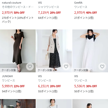
natural couture
VIS
GeeRA
その他のワンピース・ドレス
シャツワンピース
ワンピース
2,970
7,119
2,970
円
50
%
OFF
円
20
%
OFF
円
40
%
OFF
270
ポイント
(
10%ポイント
64
ポイント
(
1倍
)
27
ポイント
(
1倍
)
バック
)
クーポン対象
クーポン対象
クーポン対象
JUNOAH
VIS
VIS
ワンピース
ワンピース
ワンピース
5,999
6,151
5,536
円
22
%
OFF
円
20
%
OFF
円
30
%
OFF
54
ポイント
(
1倍
)
55
ポイント
(
1倍
)
50
ポイント
(
1倍
)