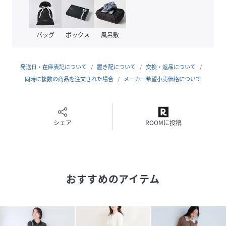
【おすすめのスタイリング】
華奢なストラップサンダルやミニショルダーバッグを合わせ
た、女性らしいスタイリングがおすすめ。スカーフを取り入
バッグ
ボックス
風呂敷
れたアレンジで、こなれ感のある着こなしに。
-----------------------------
裏地：あり
発送日・在庫表記について
置き配について
交換・返品について
光沢感：なし
同時に複数の商品を注文された場合
メーカー希望小売価格について
透け感：ややあり
伸縮性：あり
ポケット：なし
ボタン：あり（開閉可）
シェア
ROOMに投稿
生地の厚さ：やや薄手
季節：春、夏、秋
-----------------------------
【モデル着用サイズ】
おすすめのアイテム
身長：160cm着用サイズ：F
※画像の商品はサンプルです。実際の商品と仕様、加工、サ
イズが若干異なる場合がございます。