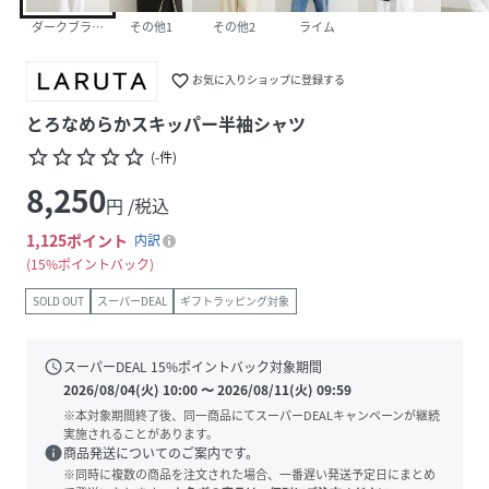
ダークブラウン
その他1
その他2
ライム
favorite_border
お気に入りショップに登録する
とろなめらかスキッパー半袖シャツ
star_border
star_border
star_border
star_border
star_border
(
-
件
)
8,250
円 /税込
1,125
ポイント
内訳
15%ポイントバック
SOLD OUT
スーパーDEAL
ギフトラッピング対象
schedule
スーパーDEAL
15
%ポイントバック対象期間
2026/08/04(火) 10:00
〜
2026/08/11(火) 09:59
※本対象期間終了後、同一商品にてスーパーDEALキャンペーンが継続
実施されることがあります。
info
商品発送についてのご案内です。
※同時に複数の商品を注文された場合、一番遅い発送予定日にまとめ