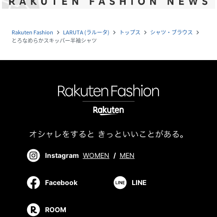
Rakuten Fashion
LARUTA (ラルータ)
トップス
シャツ・ブラウス
navigate_next
navigate_next
navigate_next
navigate_next
とろなめらかスキッパー半袖シャツ
Instagram
WOMEN
/
MEN
Facebook
LINE
ROOM