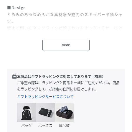
■Design
とろみのあるなめらかな素材感が魅力のスキッパー半袖シャ
ツ。
程よく開いたネックラインが顔まわりをすっきり見せ、抜け
感のある大人な印象に仕上げました。
ゆったりとしたシルエットでリラックス感がありながらも、
more
落ち感のある素材ですっきりとしたバランスに。
さらっと着るだけで、こなれたスタイリングが完成する一枚
です。
■Styling
redeem
本商品はギフトラッピングに対応しております（有料）
デニムやイージーパンツと合わせたラフなスタイルはもちろ
ご希望の際は、ラッピングと商品を一緒にご注文ください。商品
ん、
をラッピングして、ご指定の住所にお届けします。
スラックスやナロースカートと合わせたきれいめな着こなし
ギフトラッピングサービスについて
もおすすめ。
前だけインしてメリハリをつけたり、羽織りとして軽く取り
入れるのも◎。
オンオフ問わず幅広いシーンで活躍します。
バッグ
ボックス
風呂敷