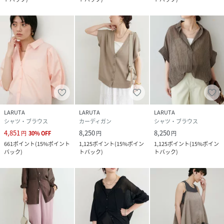
20260603
2026SS_natu
LARUTA
性別タイプ
レディース
原産国
中国
LARUTA
LARUTA
LARUTA
素材
ライム/ダークブラウン レーヨン57% ポリエス
シャツ・ブラウス
カーディガン
シャツ・ブラウス
テル23% ナイロン20% その他1/その他2 レーヨ
ン76% ナイロン19% ポリエステル5%
4,851
8,250
8,250
円
30
%
OFF
円
円
661
ポイント
(
15%ポイント
1,125
ポイント
(
15%ポイン
1,125
ポイント
(
15%ポイン
バック
)
トバック
)
トバック
)
サイズ
FREE
品番
SC8561_3061040830
(
3061040830-2B-11 SC8561
)