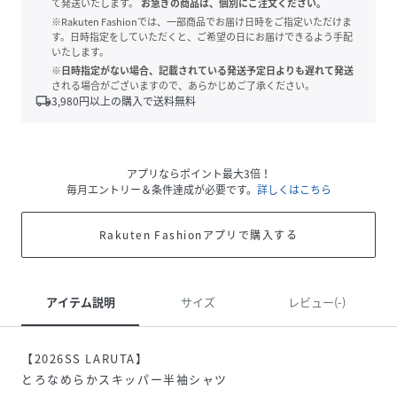
て発送いたします。
お急ぎの商品は、個別にご注文ください。
※Rakuten Fashionでは、一部商品でお届け日時をご指定いただけま
す。日時指定をしていただくと、ご希望の日にお届けできるよう手配
いたします。
※日時指定がない場合、記載されている発送予定日よりも遅れて発送
される場合がございますので、あらかじめご了承ください。
local_shipping
3,980
円以上の購入で送料無料
アプリならポイント最大3倍！
毎月エントリー＆条件達成が必要です。
詳しくはこちら
Rakuten Fashionアプリで購入する
アイテム説明
サイズ
レビュー(-)
【2026SS LARUTA】
とろなめらかスキッパー半袖シャツ