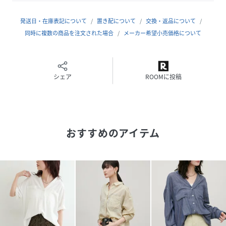
■Fabric
落ち感のあるなめらかな素材を使用。
発送日・在庫表記について
置き配について
交換・返品について
さらっとした肌触りで肌離れが良く、暑い季節にも快適な着
同時に複数の商品を注文された場合
メーカー希望小売価格について
心地です。
＝＝＝＝＝＝＝＝＝＝＝＝＝＝＝＝＝＝＝
透け感：ややあり
シェア
ROOMに投稿
裏地：なし
伸縮性：ややあり
光沢感：なし
生地感：なめらかで落ち感のある素材
おすすめのアイテム
＝＝＝＝＝＝＝＝＝＝＝＝＝＝＝＝＝＝＝
▼ コンセプト
＜LARUTA＞
シンプルだけど洗練されていて、それでいて自然体。
着飾るよりも着ていてリラックスできる、そんなお洋服を纏
いたい気分。