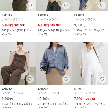
※着用、お取り扱いの際は、商品に付いている品質表示とア
テンションタグを必ずご確認ください。
LARUTA
LARUTA
LARUTA
シャツ・ブラウス
シャツ・ブラウス
シャツ・ブラウス
【お気に入り登録でお得な情報がいっぱい】
6,160
6,160
9,900
円
30
%
OFF
円
30
%
OFF
円
・「商品のお気に入り登録」で再入荷通知や、ラスト1点の
840
ポイント
(
15%ポイント
840
ポイント
(
15%ポイント
1,350
ポイント
(
15%ポイン
通知、セール通知をいち早く受け取ることができます。
バック
)
バック
)
トバック
)
・「ブランドのお気に入り登録」で新商品や再入荷など、お
得な情報を受け取ることができます！
※店舗の入荷時期は商品によって異なります。
店頭の在庫状況につきましては各店舗にてお問い合わせくだ
さい。
※撮影時の光の関係で、画面上の画像と実際のお色とでは若
干の色差が生じる可能性がございます。
LARUTA
LARUTA
LARUTA
また、ご覧いただいているモニター画面や、お使いのブラウ
シャツ・ブラウス
シャツ・ブラウス
シャツ・ブラウス
ザによっても、お色の違いがございますことをあらかじめご
9,900
15,400
7,920
円
円
円
20
%
OFF
了承くださいませ。
1,350
ポイント
(
15%ポイン
2,100
ポイント
(
15%ポイン
1,080
ポイント
(
15%ポイン
トバック
)
トバック
)
トバック
)