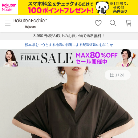
menu
home
search
favorite_border
shopping_cart
lock_outline
メニュー
トップ
検索
お気に入り
カート
ログイン
3,980円(税込)以上のお買い物で送料無料！
熊本県を中心とする地震の影響による配送遅延のお知らせ
1
/
28