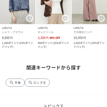
LARUTA
LARUTA
LARUTA
シャツ・ブラウス
キャミソール
その他のパンツ
8,800
3,300
10,450
円
円
40
%
OFF
円
1,200
ポイント
(
15%ポイン
450
ポイント
(
15%ポイント
1,425
ポイント
(
15%ポイン
トバック
)
バック
)
トバック
)
関連キーワードから探す
search
search
半袖
ロング丈
トピックス