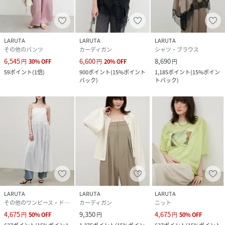
LARUTA
LARUTA
LARUTA
その他のパンツ
カーディガン
シャツ・ブラウス
6,545
6,600
8,690
円
30
%
OFF
円
20
%
OFF
円
59
ポイント
(
1倍
)
900
ポイント
(
15%ポイント
1,185
ポイント
(
15%ポイン
バック
)
トバック
)
LARUTA
LARUTA
LARUTA
その他のワンピース・ドレス
カーディガン
ニット
4,675
9,350
4,675
円
50
%
OFF
円
円
50
%
OFF