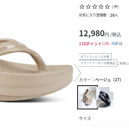
star_border
star_border
star_border
star_border
star_border
(
-
件
)
16
お気に入り登録数：
人
12,980
円 /税込
118
ポイント
1倍
内訳
ギフトラッピング対象
ブランドクーポン対象商品
ご利用に
カラー：
ベージュ（27）
サイズ