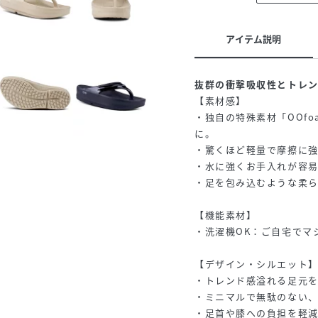
アイテム説明
抜群の衝撃吸収性とトレ
【素材感】
・独自の特殊素材「OOf
に。
・驚くほど軽量で摩擦に
・水に強くお手入れが容
・足を包み込むような柔
【機能素材】
・洗濯機OK：ご自宅でマ
【デザイン・シルエット
・トレンド感溢れる足元
・ミニマルで無駄のない
・足首や膝への負担を軽