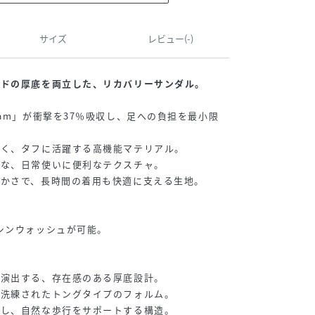
サイズ
レビュー(-)
ンドの厚底を両立した、リカバリーサンダル。
oam」が衝撃を37％吸収し、足への負担を最小限
強く、タフに活躍する高機能マテリアル。
易な、日常使いに便利なテクスチャ。
らかさで、長時間の着用も快適に支える生地。
シンウォッシュが可能。
】
を演出する、存在感のある厚底設計。
、洗練されたトングタイプのフォルム。
減し、自然な歩行をサポートする構造。