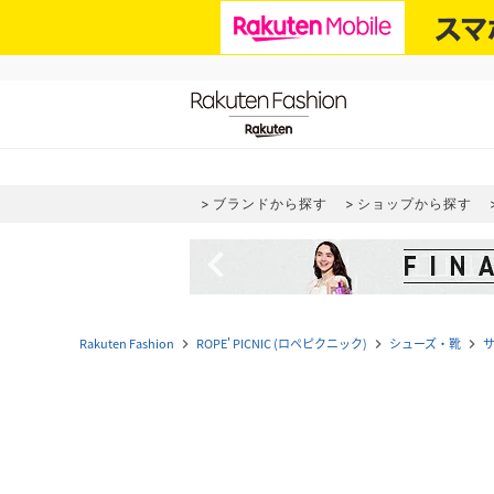
ブランドから探す
ショップから探す
navigate_before
Rakuten Fashion
ROPE' PICNIC (ロペピクニック)
シューズ・靴
navigate_next
navigate_next
navigate_next