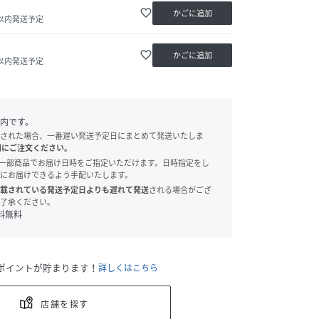
favorite_border
かごに追加
日以内発送予定
favorite_border
かごに追加
日以内発送予定
内です。
された場合、一番遅い発送予定日にまとめて発送いたしま
別にご注文ください。
onでは、一部商品でお届け日時をご指定いただけます。日時指定をし
にお届けできるよう手配いたします。
載されている発送予定日よりも遅れて発送
される場合がござ
了承ください。
料無料
ポイントが貯まります！
詳しくはこちら
店舗を探す