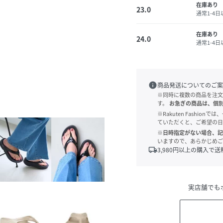
在庫あり
23.0
通常1-4
在庫あり
24.0
通常1-4
info
商品発送についてのご案
※同時に複数の商品を注文
す。
お急ぎの商品は、個
※Rakuten Fashi
ていただくと、ご希望の日
※日時指定がない場合、記
いますので、あらかじめご
local_shipping
3,980
円以上の購入で送
実店舗でも