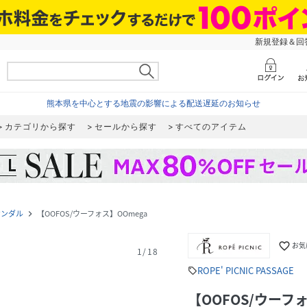
新規登録＆回答
熊本県を中心とする地震の影響による配送遅延のお知らせ
カテゴリから探す
セールから探す
すべてのアイテム
サンダル
【OOFOS/ウーフォス】OOmega
navigate_next
favorite_border
お気
1
/
18
ROPE' PICNIC PASSAGE
sell
【OOFOS/ウーフ