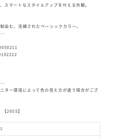
で、スマートなスタイルアップを叶える外観。
に馴染む、洗練されたベーシックカラー。
---
050211
102222
---
モニター環境によって色の見え方が違う場合がござ
r】【26SS】
ス