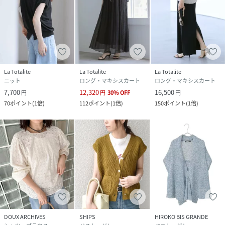
La Totalite
La Totalite
La Totalite
ニット
ロング・マキシスカート
ロング・マキシスカート
7,700
12,320
16,500
円
円
30
%
OFF
円
70
ポイント
(
1倍
)
112
ポイント
(
1倍
)
150
ポイント
(
1倍
)
DOUX ARCHIVES
SHIPS
HIROKO BIS GRANDE