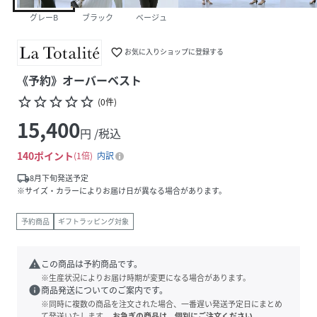
グレーB
ブラック
ベージュ
favorite_border
お気に入りショップに登録する
《予約》オーバーベスト
star_border
star_border
star_border
star_border
star_border
(
0
件
)
15,400
円 /税込
140
ポイント
1倍
内訳
local_shipping
8月下旬発送予定
※サイズ・カラーによりお届け日が異なる場合があります。
予約商品
ギフトラッピング対象
warning
この商品は予約商品です。
※生産状況によりお届け時期が変更になる場合があります。
info
商品発送についてのご案内です。
※同時に複数の商品を注文された場合、一番遅い発送予定日にまとめ
て発送いたします。
お急ぎの商品は、個別にご注文ください。