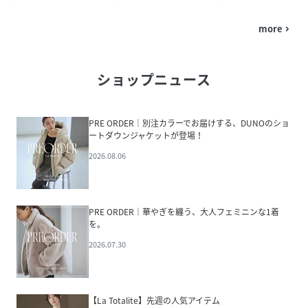
more
navigate_next
ショップニュース
PRE ORDER｜別注カラーでお届けする、DUNOのショ
ートダウンジャケットが登場！
2026.08.06
PRE ORDER｜華やぎを纏う、大人フェミニンな1着
を。
2026.07.30
【La Totalite】先週の人気アイテム