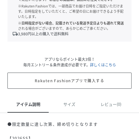
※Rakuten Fashionでは、一部商品でお届け日時をご指定いただけま
す。日時指定をしていただくと、ご希望の日にお届けできるよう手配
いたします。
※日時指定がない場合、記載されている発送予定日よりも遅れて発送
される場合がございますので、あらかじめご了承ください。
local_shipping
3,980
円以上の購入で送料無料
アプリならポイント最大3倍！
毎月エントリー＆条件達成が必要です。
詳しくはこちら
Rakuten Fashionアプリで購入する
アイテム説明
サイズ
レビュー(0)
●限定数量に達し次第、締め切りとなります
【2026SS】