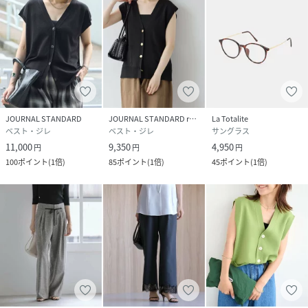
JOURNAL STANDARD
JOURNAL STANDARD relume
La Totalite
ベスト・ジレ
ベスト・ジレ
サングラス
11,000
9,350
4,950
円
円
円
100
ポイント
(
1倍
)
85
ポイント
(
1倍
)
45
ポイント
(
1倍
)