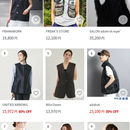
FRAMeWORK
FREAK’S STORE
SALON adam et rope'
19,800
12,100
35,200
円
円
円
4
5
6
UNITED ARROWS
Mila Owen
adabat
15,972
13,970
23,100
円
60
%
OFF
円
円
30
%
OFF
7
8
9