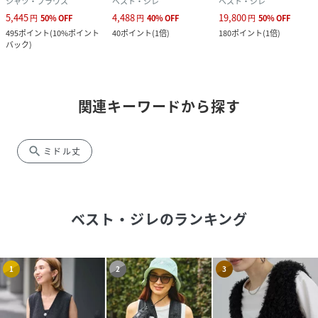
シャツ・ブラウス
ベスト・ジレ
ベスト・ジレ
5,445
4,488
19,800
円
50
%
OFF
円
40
%
OFF
円
50
%
OFF
495
ポイント
(
10%ポイント
40
ポイント
(
1倍
)
180
ポイント
(
1倍
)
バック
)
関連キーワードから探す
search
ミドル丈
ベスト・ジレ
のランキング
1
2
3