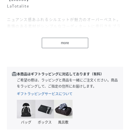
LaTotalite
ニュアンス感あふれるシルエットが魅力のオーバーベスト。
表情のある素材がシンプルなコーディネートに奥行きをプラ
ス。
肩まわりを程よく覆うフレンチスリーブ風のシルエットで、
more
気になる二の腕もさりげなくカバー。
フロントボタン仕様なので、きちんと感のある着こなしか
ら、前を開けたラフなレイヤードまで幅広く楽しめます。
Tシャツやタンクトップに重ねるだけで、いつものスタイル
をアップデートしてくれる一枚です。
redeem
本商品はギフトラッピングに対応しております（有料）
※ポケットは飾りポケットです。
ご希望の際は、ラッピングと商品を一緒にご注文ください。商品
をラッピングして、ご指定の住所にお届けします。
＊＊＊＊＊＊＊＊＊＊＊＊＊＊＊＊＊＊＊＊＊＊
ギフトラッピングサービスについて
透け感：なし
裏地：なし
伸縮性：あり
光沢感：なし
バッグ
ボックス
風呂敷
生地の厚さ：普通