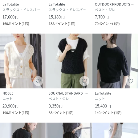
La Totalite
La Totalite
OUTDOOR PRODUCTS Usual Things
スラックス・ドレスパンツ
スラックス・ドレスパンツ
ベスト・ジレ
17,600
15,180
7,700
円
円
円
160
ポイント
(
1倍
)
138
ポイント
(
1倍
)
70
ポイント
(
1倍
)
NOBLE
JOURNAL STANDARD relume
La Totalite
ニット
ベスト・ジレ
ニット
20,900
9,350
15,400
円
円
円
190
ポイント
(
1倍
)
85
ポイント
(
1倍
)
140
ポイント
(
1倍
)