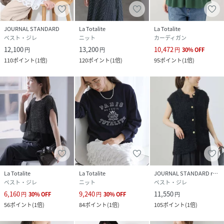
※照明の関係により、実際よりも色味が違って見える場合が
あります。
JOURNAL STANDARD
La Totalite
La Totalite
またパソコン・スマートフォンなどの環境により、若干製品
ベスト・ジレ
ニット
カーディガン
と画像のカラーが異なる場合もございます。
12,100
13,200
10,472
円
円
円
30
%
OFF
110
ポイント
(
1倍
)
120
ポイント
(
1倍
)
95
ポイント
(
1倍
)
※商品の色味は、商品アップ画像をご参照ください。
着用モデル身長：162cm着用サイズ：フリー
【注意事項】
・画像の商品はサンプルです。
実際の商品と仕様、加工が若干異なる場合があります。
・サイズ表記はあくまで目安となります。
・入荷状況により、お届け予定が前後する場合があります。
・お客様への発送が店頭販売より遅れる場合もあります。
La Totalite
La Totalite
JOURNAL STANDARD relume
ベスト・ジレ
ニット
ベスト・ジレ
・追加生産商品は、一部の店舗、通販で販売中の場合がござ
6,160
9,240
11,550
います。
円
30
%
OFF
円
30
%
OFF
円
56
ポイント
(
1倍
)
84
ポイント
(
1倍
)
105
ポイント
(
1倍
)
予めご了承下さい。