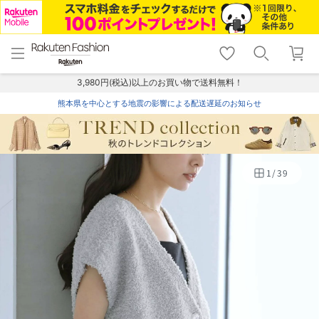
menu
home
search
favorite_border
shopping_cart
lock_outline
メニュー
トップ
検索
お気に入り
カート
ログイン
3,980円(税込)以上のお買い物で送料無料！
熊本県を中心とする地震の影響による配送遅延のお知らせ
1
/
39