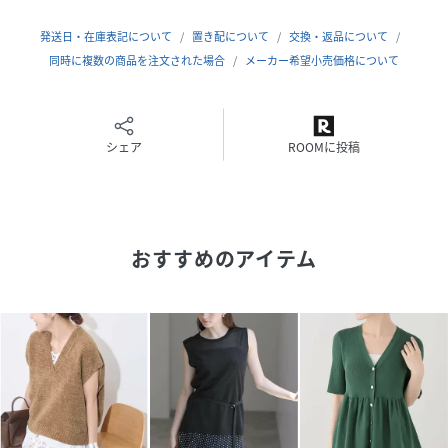
＊＊＊＊＊＊＊＊＊＊＊＊＊＊＊＊＊＊＊＊＊＊
【スタッフ着用コメント】
発送日・在庫表記について
置き配について
交換・返品について
《スタッフ名：mizuki》
同時に複数の商品を注文された場合
メーカー希望小売価格について
身長:160cm/体型:普通/普段サイズ:S~M/着用サイズ:フリー
サイズ感：程よいゆとりで大き過ぎないシルエット。着丈は
ヒップにかかるくらいの丈感です。
素材感：ふわっとボリューム感のあるニット。生地表面には
シェア
ROOMに投稿
表情があります。
着心地：伸縮性があり柔らかな着心地で、ストレスなく快適
に着られました。
＊＊＊＊＊＊＊＊＊＊＊＊＊＊＊＊＊＊＊＊＊＊
おすすめのアイテム
※お取り扱いについて
ブラック(001)
着用中の摩擦や、汗、水濡れにご注意ください。濡れたまま
の状態で擦れると、色移りすることがあります。
※取り扱いについては、商品についている品質表示でご確認
ください。