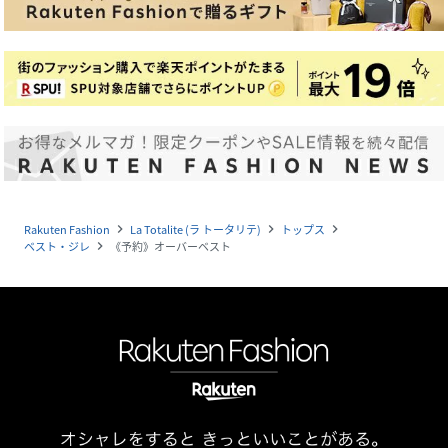
Rakuten Fashion
La Totalite (ラ トータリテ)
トップス
navigate_next
navigate_next
navigate_next
ベスト・ジレ
《予約》オーバーベスト
navigate_next