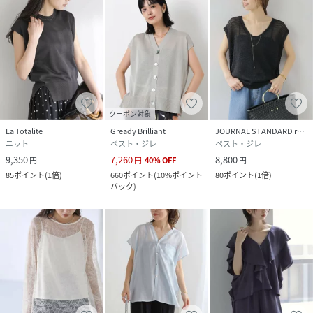
性別タイプ
レディース
原産国
中国
素材
本体:ナイロン74%、アクリル14%、綿12%
サイズ
フリー
クーポン対象
La Totalite
Gready Brilliant
JOURNAL STANDARD relume
クリーニング
本体:ドライクリーニング
ニット
ベスト・ジレ
ベスト・ジレ
9,350
7,260
8,800
円
円
40
%
OFF
円
品番
SC6601_26080140289030
85
ポイント
(
1倍
)
660
ポイント
(
10%ポイント
80
ポイント
(
1倍
)
(
26080140289030-008-009 SC6601
)
バック
)