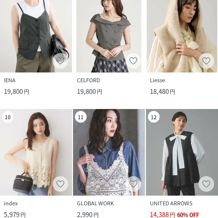
IENA
CELFORD
Liesse
19,800
19,800
18,480
円
円
円
10
11
12
index
GLOBAL WORK
UNITED ARROWS
5,979
2,990
14,388
円
円
円
60
%
OFF