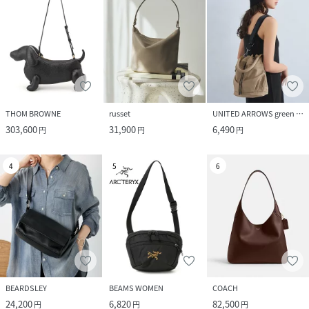
THOM BROWNE
russet
UNITED ARROWS green label relaxing
303,600
31,900
6,490
円
円
円
4
5
6
BEARDSLEY
BEAMS WOMEN
COACH
24,200
6,820
82,500
円
円
円