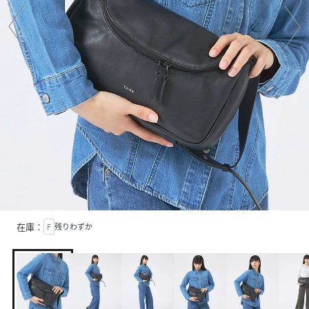
在庫：
F
残りわずか