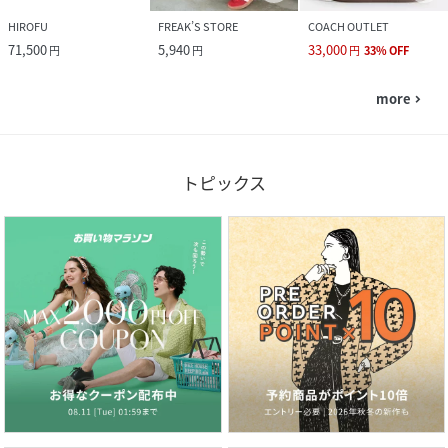
HIROFU
FREAK’S STORE
COACH OUTLET
71,500
5,940
33,000
円
円
円
33
%
OFF
more
navigate_next
トピックス