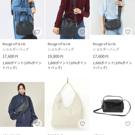
「日常」にとけこみ
「毎日」を共に過ごす
纏う人と同じ時を共有し人の確たる個性を照らす。
性別タイプ
レディース
Rouge vif la cle
Rouge vif la cle
Rouge vif la cle
原産国
-
ショルダーバッグ
ショルダーバッグ
ショルダーバッグ
17,600
19,800
17,600
円
円
円
素材
-
1,600
ポイント
(
10%ポイン
1,800
ポイント
(
10%ポイン
1,600
ポイント
(
10%ポイン
トバック
)
トバック
)
トバック
)
サイズ
F
品番
SC4557_04530161005
(
04530161005-7I-3B SC4557
)