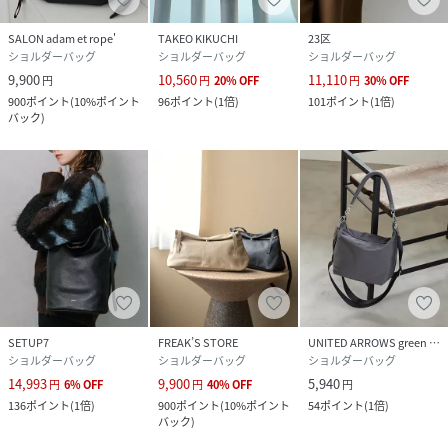
SALON adam et rope'
TAKEO KIKUCHI
23区
ショルダーバッグ
ショルダーバッグ
ショルダーバッグ
9,900
10,560
11,110
円
円
20
%
OFF
円
30
%
OFF
900
ポイント
(
10%ポイント
96
ポイント
(
1倍
)
101
ポイント
(
1倍
)
バック
)
SETUP7
FREAK’S STORE
UNITED ARROWS green label relaxing
ショルダーバッグ
ショルダーバッグ
ショルダーバッグ
14,993
9,900
5,940
円
6
%
OFF
円
40
%
OFF
円
136
ポイント
(
1倍
)
900
ポイント
(
10%ポイント
54
ポイント
(
1倍
)
バック
)