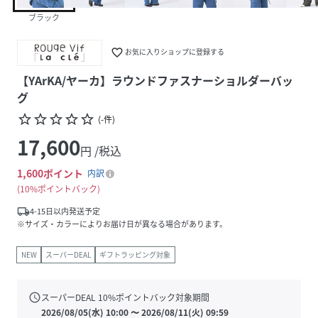
ブラック
favorite_border
お気に入りショップに登録する
【YArKA/ヤーカ】ラウンドファスナーショルダーバッ
グ
star_border
star_border
star_border
star_border
star_border
(
-
件
)
17,600
円 /税込
1,600
ポイント
内訳
10%ポイントバック
local_shipping
4-15日以内発送予定
※サイズ・カラーによりお届け日が異なる場合があります。
NEW
スーパーDEAL
ギフトラッピング対象
schedule
スーパーDEAL
10
%ポイントバック対象期間
2026/08/05(水) 10:00
〜
2026/08/11(火) 09:59