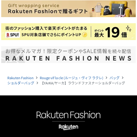
Rakuten Fashion
Rouge vif la cle (ルージュ・ヴィフ ラクレ)
バッグ
navigate_next
navigate_next
navigate_next
ショルダーバッグ
【YArKA/ヤーカ】ラウンドファスナーショルダーバッグ
navigate_next