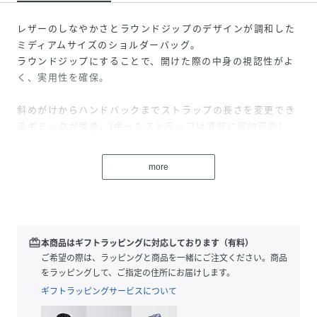
レザーのしなやかさとラウンドジップのデザインが調和した
ミディアムサイズのショルダーバッグ。
ラウンドジップにすることで、開けた際の中身の視認性がよ
く、実用性を確保。
斜めがけからハンドバックまでストラップの長さを変更でき
るギミックが秀逸。(余ったストラップは底部に収納可能)
背面には大き目のアウトポケットを完備。
シンプルな中にYArKAの美意識が息づく、オン・オフ兼用の
more
デザイン。
大切な方へのギフトにもおすすめの逸品です。
＜商品仕様＞
redeem
本商品はギフトラッピングに対応しております（有料）
内部：ファスナーポケット
ご希望の際は、ラッピングと商品を一緒にご注文ください。商品
バック：スナップポケット
をラッピングして、ご指定の住所にお届けします。
開口部：ファスナー
ギフトラッピングサービスについて