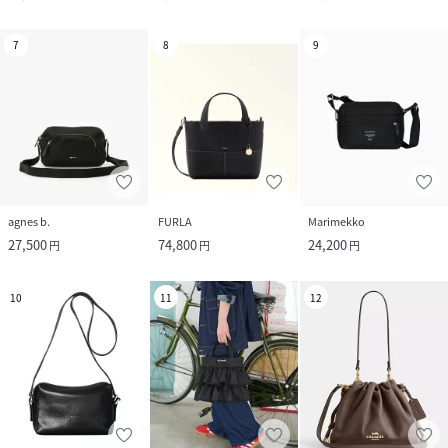
7
8
9
agnes b.
FURLA
Marimekko
27,500
74,800
24,200
円
円
円
10
11
12