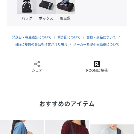
【注意事項】
※商品画像は、光の当たり具合やパソコンなどの閲覧環境に
より、実際の色味と異なって見える場合がございます。
バッグ
ボックス
風呂敷
あらかじめご了承ください。
※画像の商品はサンプルです。
実際の商品と仕様、加工が若干異なる場合があります。
発送日・在庫表記について
置き配について
交換・返品について
同時に複数の商品を注文された場合
メーカー希望小売価格について
【YArKA/ヤーカ】
Mainconcept
動詞の語尾につくことで、柔らかな印象と優しいイメージを
連想させる形容動詞の「～やか」の造語がブランド名の由
シェア
ROOMに投稿
来。
YArKAを装飾する事により内面も外見も、「美しく・可憐
で・良質」な男女を目指す。
デザイナーの創造/自由/直感などの開放的な思考を概括・客
おすすめのアイテム
観視し具現化。限定思考を嫌い、枠にとらわれない作品やプ
ロダクトを展開。
Itemconcept
「日々」になじみ