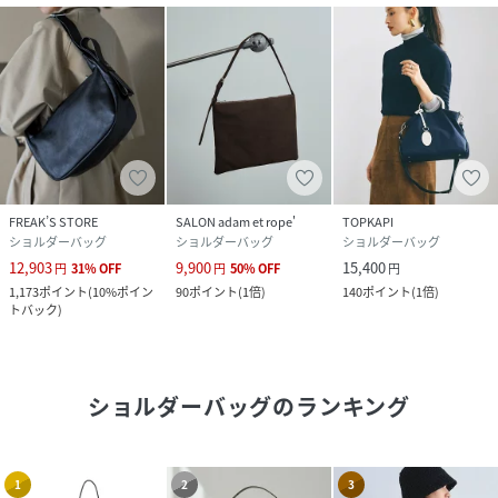
FREAK’S STORE
SALON adam et rope'
TOPKAPI
ショルダーバッグ
ショルダーバッグ
ショルダーバッグ
12,903
9,900
15,400
円
31
%
OFF
円
50
%
OFF
円
1,173
ポイント
(
10%ポイン
90
ポイント
(
1倍
)
140
ポイント
(
1倍
)
トバック
)
ショルダーバッグ
のランキング
1
2
3