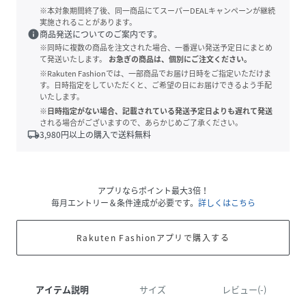
※本対象期間終了後、同一商品にてスーパーDEALキャンペーンが継続
実施されることがあります。
info
商品発送についてのご案内です。
※同時に複数の商品を注文された場合、一番遅い発送予定日にまとめ
て発送いたします。
お急ぎの商品は、個別にご注文ください。
※Rakuten Fashionでは、一部商品でお届け日時をご指定いただけま
す。日時指定をしていただくと、ご希望の日にお届けできるよう手配
いたします。
※日時指定がない場合、記載されている発送予定日よりも遅れて発送
される場合がございますので、あらかじめご了承ください。
local_shipping
3,980
円以上の購入で送料無料
アプリならポイント最大3倍！
毎月エントリー＆条件達成が必要です。
詳しくはこちら
Rakuten Fashionアプリで購入する
アイテム説明
サイズ
レビュー(-)