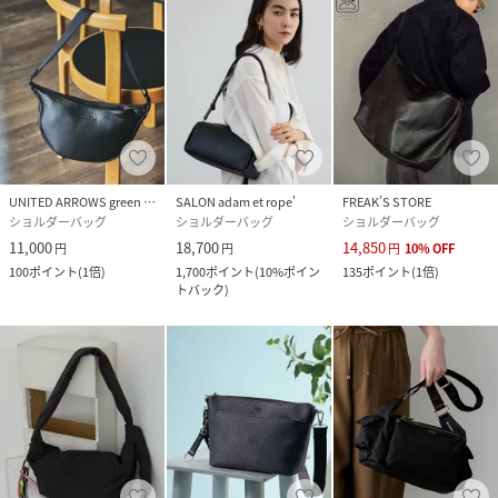
UNITED ARROWS green label relaxing
SALON adam et rope'
FREAK’S STORE
ショルダーバッグ
ショルダーバッグ
ショルダーバッグ
11,000
18,700
14,850
円
円
円
10
%
OFF
100
ポイント
(
1倍
)
1,700
ポイント
(
10%ポイン
135
ポイント
(
1倍
)
トバック
)