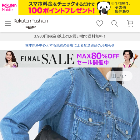
menu
home
search
favorite_border
shopping_cart
lock_outline
メニュー
トップ
検索
お気に入り
カート
ログイン
3,980円(税込)以上のお買い物で送料無料！
熊本県を中心とする地震の影響による配送遅延のお知らせ
1
/
17