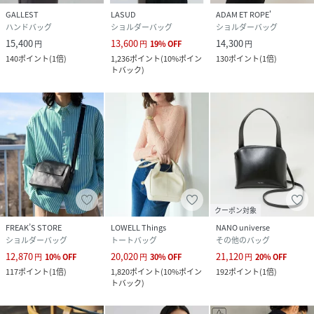
GALLEST
LASUD
ADAM ET ROPE'
ハンドバッグ
ショルダーバッグ
ショルダーバッグ
15,400
13,600
14,300
円
円
19
%
OFF
円
140
ポイント
(
1倍
)
1,236
ポイント
(
10%ポイン
130
ポイント
(
1倍
)
トバック
)
クーポン対象
FREAK’S STORE
LOWELL Things
NANO universe
ショルダーバッグ
トートバッグ
その他のバッグ
12,870
20,020
21,120
円
10
%
OFF
円
30
%
OFF
円
20
%
OFF
117
ポイント
(
1倍
)
1,820
ポイント
(
10%ポイン
192
ポイント
(
1倍
)
トバック
)